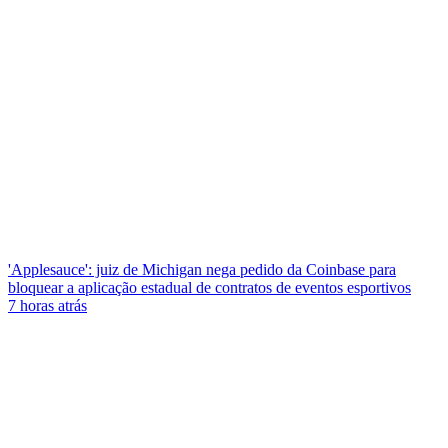
'Applesauce': juiz de Michigan nega pedido da Coinbase para
bloquear a aplicação estadual de contratos de eventos esportivos
7 horas atrás