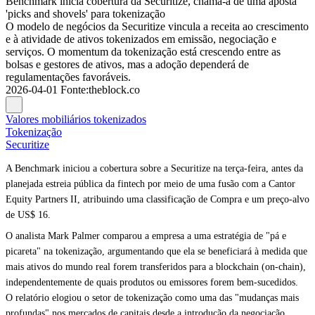
Benchmark inicia cobertura da Securitize, chama-a de uma aposta
'picks and shovels' para tokenização
O modelo de negócios da Securitize vincula a receita ao crescimento
e à atividade de ativos tokenizados em emissão, negociação e
serviços. O momentum da tokenização está crescendo entre as
bolsas e gestores de ativos, mas a adoção dependerá de
regulamentações favoráveis.
2026-04-01
Fonte
:
theblock.co
Valores mobiliários tokenizados
Tokenização
Securitize
A Benchmark iniciou a cobertura sobre a Securitize na terça-feira, antes da
planejada estreia pública da fintech por meio de uma fusão com a Cantor
Equity Partners II, atribuindo uma classificação de Compra e um preço-alvo
de US$ 16.
O analista Mark Palmer comparou a empresa a uma estratégia de "pá e
picareta" na tokenização, argumentando que ela se beneficiará à medida que
mais ativos do mundo real forem transferidos para a blockchain (on-chain),
independentemente de quais produtos ou emissores forem bem-sucedidos.
O relatório elogiou o setor de tokenização como uma das "mudanças mais
profundas" nos mercados de capitais desde a introdução da negociação