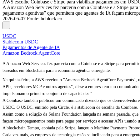
AWS escolhe Coinbase e Stripe para viabilizar pagamentos em USDC
A Amazon Web Services fez parceria com a Coinbase e a Stripe para p
pagamento agentivas” que permitem que agentes de IA façam micro
2026-05-07
Fonte
:
theblock.co
USDC
Stablecoin USDC
Pagamentos de Agente de IA
Amazon Bedrock AgentCore
A Amazon Web Services fez parceria com a Coinbase e a Stripe para permitir 
baseados em blockchain para a economia agêntica emergente.
Na quinta-feira, a AWS revelou o "Amazon Bedrock AgentCore Payments", um
APIs, servidores MCP e outros agentes", disse a empresa em um comunicado. "
impulsionam o primeiro conjunto de capacidades."
A Coinbase também publicou um comunicado dizendo que os desenvolvedores p
USDC. O USDC, emitido pela Circle, é a stablecoin de escolha da Coinbase.
Assim como a solução da Solana Foundation lançada na semana passada, que 
façam micropagamentos reais para pagar por serviços e acessar APIs usando u
A blockchain Tempo, apoiada pela Stripe, lançou o Machine Payments Protoco
Cada vez mais, as empresas de tecnologia estão se inclinando para a emerge