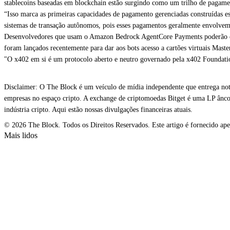
stablecoins baseadas em blockchain estão surgindo como um trilho de pagame
“Isso marca as primeiras capacidades de pagamento gerenciadas construídas e
sistemas de transação autônomos, pois esses pagamentos geralmente envolvem
Desenvolvedores que usam o Amazon Bedrock AgentCore Payments poderão escol
foram lançados recentemente para dar aos bots acesso a cartões virtuais Maste
"O x402 em si é um protocolo aberto e neutro governado pela x402 Foundati
Disclaimer: O The Block é um veículo de mídia independente que entrega notí
empresas no espaço cripto. A exchange de criptomoedas Bitget é uma LP âncor
indústria cripto. Aqui estão nossas divulgações financeiras atuais.
© 2026 The Block. Todos os Direitos Reservados. Este artigo é fornecido apen
Mais lidos