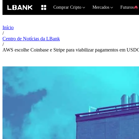
Comprar Cripto
Mercados
Futuros
Início
/
Centro de Notícias da LBank
/
AWS escolhe Coinbase e Stripe para viabilizar pagamentos em USDC