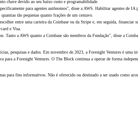
nto chave devido ao seu baixo custo e programabilidade.
specificamente para agentes autônomos”, disse a AWS. Habilitar agentes de IA 
 quantias tão pequenas quanto frações de um centavo.
her entre uma carteira da Coinbase ou da Stripe e, em seguida, financiar suas
rcard e Visa.
on. Tanto a AWS quanto a Coinbase são membros da Fundação", disse a Coinbas
cias, pesquisas e dados. Em novembro de 2023, a Foresight Ventures é uma inv
a para a Foresight Ventures. O The Block continua a operar de forma independe
as para fins informativos. Não é oferecido ou destinado a ser usado como acons