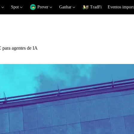
Spot
Prever
Ganhar
TradFi
Eventos import
 para agentes de IA