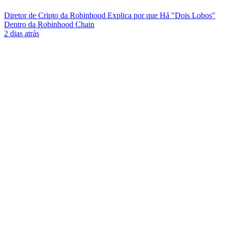
Diretor de Cripto da Robinhood Explica por que Há "Dois Lobos"
Dentro da Robinhood Chain
2 dias atrás