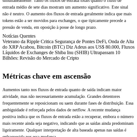
simultaneamente. Tanto os fluxos de entrada totais quanto o fluxo de
entrada médio de sete dias mostram um aumento significativo. Este sinal
não é neutro. O aumento dos fluxos de entrada geralmente indica que mais
tokens estão a ser movidos para exchanges, o que tipicamente precede a
pressão de venda, em oposição à posse de longo prazo.
Notícias Quentes
Veterano da Ripple Critica Segurança de Pontes DeFi, Onda de Alta
do XRP Acabou, Bitcoin (BTC) Diz Adeus aos US$ 80.000, Fluxos
Líquidos de Exchanges de Shiba Inu (SHIB) Ultrapassam 10
Bilhões: Revisão do Mercado de Cripto
Métricas chave em ascensão
Aumentos tanto nos fluxos de entrada quanto de saída indicam maior
atividade, mas não necessariamente acumulação. Grandes detentores
frequentemente se reposicionam ou saem durante fases de distribuição. Essa
ambiguidade é reforçada pelos dados de netflow. A recente mudança
positiva indica que os fluxos de entrada estão a recuperar, embora o número
mais recente ainda seja negativo, indicando que as saídas ainda predominam
ligeiramente. Qualquer interpretação de alta baseada apenas nas saídas é
enfraquecida por essa mudança.