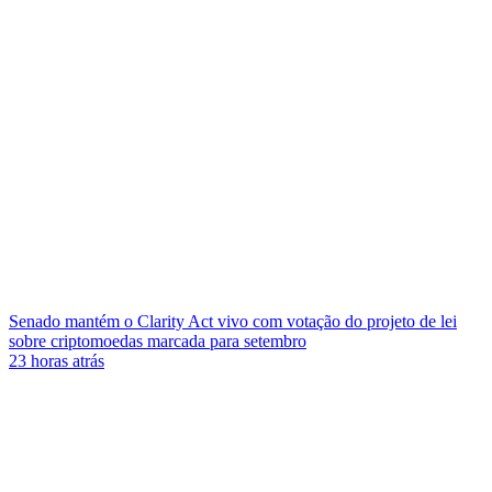
Senado mantém o Clarity Act vivo com votação do projeto de lei
sobre criptomoedas marcada para setembro
23 horas atrás