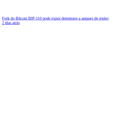
Fork do Bitcoin BIP-110 pode expor detentores a ataques de replay
2 dias atrás