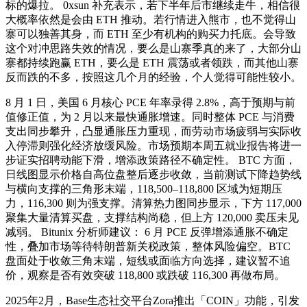
标的爆拉。 0xsun 补充表示，若下半年后市继续走牛，相信很
大概率依然是会由 ETH 推动。若行情进入熊市，也不觉得山
寨可以独善其身，而 ETH 至少有机构的购买力托底。会导致
这个对冲思路失效的情况，要么是山寨季真的来了，大部分山
寨都持续跑赢 ETH，要么是 ETH 震荡或者领跌，而其他山寨
反而跌的不多，按照这几个月的经验，个人觉得可能性较小。
8 月 1 日，美国 6 月核心 PCE 年率录得 2.8%，高于预期与前
值修正值，为 2 月以来最快通胀增速。同时整体 PCE 与消费
支出同步攀升，凸显通胀压力重现，而劳动市场疲弱与实际收
入停滞则强化经济放缓风险。市场预期本周五就业报告将进一
步证实招聘动能下滑，增添政策路径不确定性。 BTC 方面，
日线图显示价格自高位盘整后逐步收敛，当前测试下降趋势线
与横向支撑的三角形末端，118,500–118,800 区域为短期压
力，116,300 则为强支撑。清算热力图同步显示，下方 117,000
聚集大量清算买盘，支撑结构尚稳，但上方 120,000 卖压未见
减弱。 Bitunix 分析师建议： 6 月 PCE 反弹增添通胀不确定
性，叠加市场等待特朗普新关税政策，整体风险偏空。BTC
盘面处于收敛三角末端，短线或面临方向选择，建议暂不追
价，观察是否有效突破 118,800 或跌破 116,300 再做布局。
2025年2月，Base生态社交平台Zora推出「COIN」功能，引发