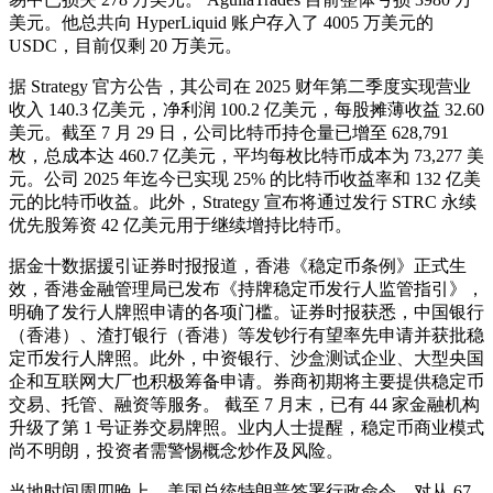
美元。他总共向 HyperLiquid 账户存入了 4005 万美元的
USDC，目前仅剩 20 万美元。
据 Strategy 官方公告，其公司在 2025 财年第二季度实现营业
收入 140.3 亿美元，净利润 100.2 亿美元，每股摊薄收益 32.60
美元。截至 7 月 29 日，公司比特币持仓量已增至 628,791
枚，总成本达 460.7 亿美元，平均每枚比特币成本为 73,277 美
元。公司 2025 年迄今已实现 25% 的比特币收益率和 132 亿美
元的比特币收益。此外，Strategy 宣布将通过发行 STRC 永续
优先股筹资 42 亿美元用于继续增持比特币。
据金十数据援引证券时报报道，香港《稳定币条例》正式生
效，香港金融管理局已发布《持牌稳定币发行人监管指引》，
明确了发行人牌照申请的各项门槛。证券时报获悉，中国银行
（香港）、渣打银行（香港）等发钞行有望率先申请并获批稳
定币发行人牌照。此外，中资银行、沙盒测试企业、大型央国
企和互联网大厂也积极筹备申请。券商初期将主要提供稳定币
交易、托管、融资等服务。 截至 7 月末，已有 44 家金融机构
升级了第 1 号证券交易牌照。业内人士提醒，稳定币商业模式
尚不明朗，投资者需警惕概念炒作及风险。
当地时间周四晚上，美国总统特朗普签署行政命令，对从 67