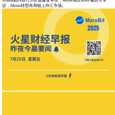
Solana就内容代币价值爆发争论，Meme项目$IMF暴跌引争
议，Mento转型布局链上外汇市场。