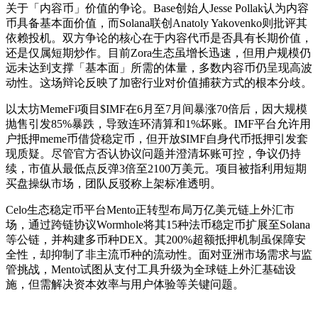
关于「内容币」价值的争论。Base创始人Jesse Pollak认为内容
币具备基本面价值，而Solana联创Anatoly Yakovenko则批评其
依赖投机。双方争论的核心在于内容代币是否具有长期价值，
还是仅属短期炒作。目前Zora生态虽增长迅速，但用户规模仍
远未达到支撑「基本面」所需的体量，多数内容币仍呈现高波
动性。这场辩论反映了加密行业对价值捕获方式的根本分歧。
以太坊MemeFi项目$IMF在6月至7月间暴涨70倍后，因大规模
抛售引发85%暴跌，导致连环清算和1%坏账。IMF平台允许用
户抵押meme币借贷稳定币，但开放$IMF自身代币抵押引发套
现质疑。尽管官方否认协议问题并澄清坏账可控，争议仍持
续，市值从最低点反弹3倍至2100万美元。项目被指利用短期
买盘操纵市场，团队反驳称上架标准透明。
Celo生态稳定币平台Mento正转型布局万亿美元链上外汇市
场，通过跨链协议Wormhole将其15种法币稳定币扩展至Solana
等公链，并构建多币种DEX。其200%超额抵押机制虽保障安
全性，却抑制了非主流币种的流动性。面对亚洲市场需求与监
管挑战，Mento试图从支付工具升级为全球链上外汇基础设
施，但需解决资本效率与用户体验等关键问题。