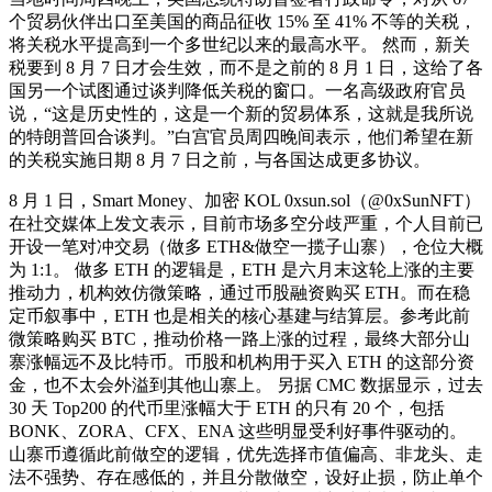
个贸易伙伴出口至美国的商品征收 15% 至 41% 不等的关税，
将关税水平提高到一个多世纪以来的最高水平。 然而，新关
税要到 8 月 7 日才会生效，而不是之前的 8 月 1 日，这给了各
国另一个试图通过谈判降低关税的窗口。一名高级政府官员
说，“这是历史性的，这是一个新的贸易体系，这就是我所说
的特朗普回合谈判。”白宫官员周四晚间表示，他们希望在新
的关税实施日期 8 月 7 日之前，与各国达成更多协议。
8 月 1 日，Smart Money、加密 KOL 0xsun.sol（@0xSunNFT）
在社交媒体上发文表示，目前市场多空分歧严重，个人目前已
开设一笔对冲交易（做多 ETH&做空一揽子山寨），仓位大概
为 1:1。 做多 ETH 的逻辑是，ETH 是六月末这轮上涨的主要
推动力，机构效仿微策略，通过币股融资购买 ETH。而在稳
定币叙事中，ETH 也是相关的核心基建与结算层。参考此前
微策略购买 BTC，推动价格一路上涨的过程，最终大部分山
寨涨幅远不及比特币。币股和机构用于买入 ETH 的这部分资
金，也不太会外溢到其他山寨上。 另据 CMC 数据显示，过去
30 天 Top200 的代币里涨幅大于 ETH 的只有 20 个，包括
BONK、ZORA、CFX、ENA 这些明显受利好事件驱动的。
山寨币遵循此前做空的逻辑，优先选择市值偏高、非龙头、走
法不强势、存在感低的，并且分散做空，设好止损，防止单个