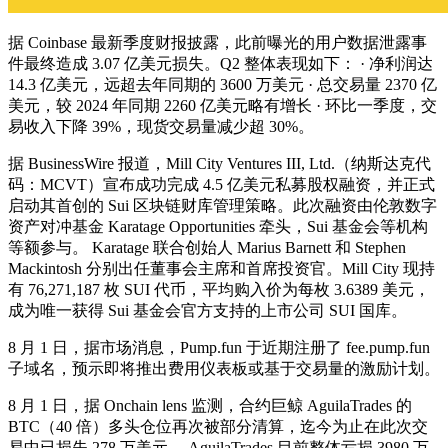
据 Coinbase 最新季度财报披露，此前曝光的用户数据泄露事
件最终造成 3.07 亿美元损失。Q2 整体表现如下： · 净利润达
14.3 亿美元，远超去年同期的 3600 万美元 · 总交易量 2370 亿
美元，较 2024 年同期 2260 亿美元略有增长 · 环比一季度，交
易收入下降 39%，现货交易量减少超 30%。
据 BusinessWire 报道，Mill City Ventures III, Ltd.（纳斯达克代
码：MCVT）宣布成功完成 4.5 亿美元私募股权融资，并正式
启动其首创的 Sui 区块链财库管理策略。此次融资由伦敦数字
资产对冲基金 Karatage Opportunities 牵头，Sui 基金会等机构
等额参与。 Karatage 联合创始人 Marius Barnett 和 Stephen
Mackintosh 分别出任董事会主席和首席投资官。Mill City 现持
有 76,271,187 枚 SUI 代币，平均购入价为每枚 3.6389 美元，
成为唯一获得 Sui 基金会官方支持的上市公司 SUI 国库。
8 月 1 日，据市场消息，Pump.fun 于近期注册了 fee.pump.fun
子域名，预示即将推出费用仪表板或基于交易量的激励计划。
8 月 1 日，据 Onchain lens 监测，合约巨鲸 AguilaTrades 的
BTC（40 倍）多头仓位再次被部分清算，迄今为止在此次交
易中已损失 278 万美元。 AguilaTrades 目前整体亏损 3980 万