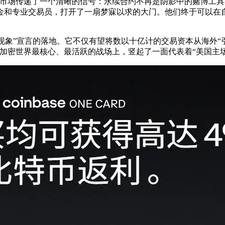
它向市场传递了一个清晰的信号：永续合约不再是阴影中的赌博工
金和专业交易员，打开了一扇梦寐以求的大门。他们终于可以在
非美国现象”宣言的落地。它不仅有望将数以十亿计的交易资本从海外
。它在加密世界最核心、最活跃的战场上，竖起了一面代表着“美国主