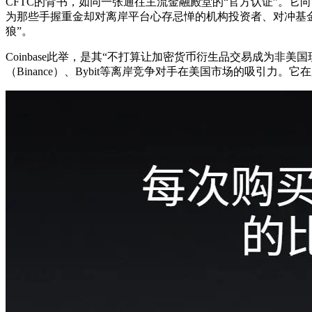
CFTC的背书，如同一张通往主流金融殿堂的“官方认证”。
为那些手握重金却对离岸平台心存忌惮的机构投资者、对冲基
狼”。
Coinbase此举，是其“不打算让加密货币衍生品交易成为
（Binance）、Bybit等离岸竞争对手在美国市场的吸引力