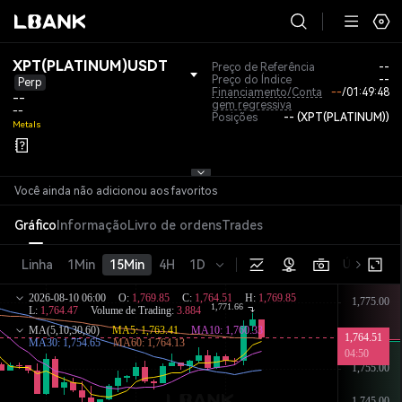
XPT(PLATINUM)USDT
Preço de Referência
--
Preço do Índice
--
Perp
Financiamento/Conta
--
/
01:49:48
--
gem regressiva
--
Posições
-- (XPT(PLATINUM))
Metals
Você ainda não adicionou aos favoritos
Gráfico
Informação
Livro de ordens
Trades
Linha
1Min
15Min
4H
1D
Último pre