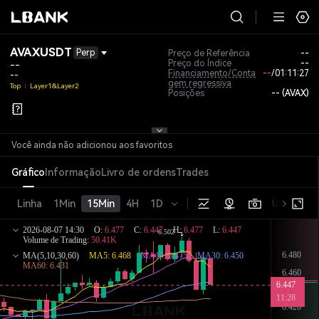
AVAXUSDT
Perp
Preço de Referência
--
Preço do Índice
--
--
Financiamento/Conta
--
/
01:11:27
--
gem regressiva
Top
Layer1&Layer2
Posições
-- (AVAX)
Você ainda não adicionou aos favoritos
Gráfico
Informação
Livro de ordens
Trades
Linha
1Min
15Min
4H
1D
Último pre