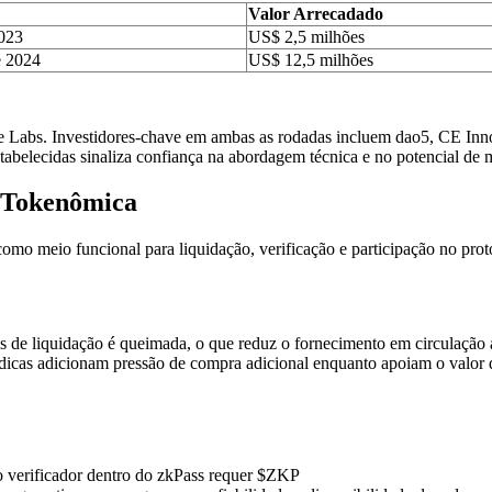
Valor Arrecadado
2023
US$ 2,5 milhões
e 2024
US$ 12,5 milhões
e Labs. Investidores-chave em ambas as rodadas incluem dao5, CE Inn
abelecidas sinaliza confiança na abordagem técnica e no potencial de 
e Tokenômica
como meio funcional para liquidação, verificação e participação no pro
as de liquidação é queimada, o que reduz o fornecimento em circulaç
dicas adicionam pressão de compra adicional enquanto apoiam o valor 
o verificador dentro do zkPass requer $ZKP