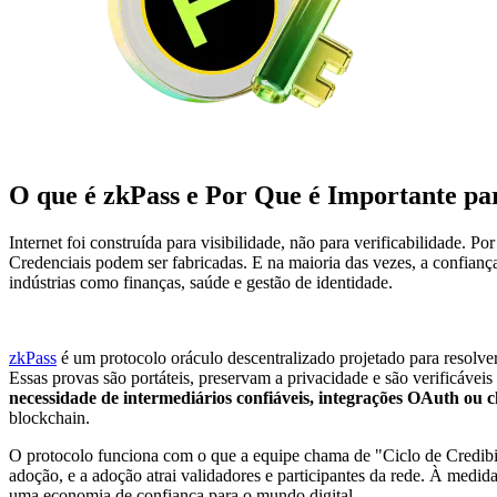
O que é zkPass e Por Que é Importante pa
Internet foi construída para visibilidade, não para verificabilidade. 
Credenciais podem ser fabricadas. E na maioria das vezes, a confian
indústrias como finanças, saúde e gestão de identidade.
zkPass
é um protocolo oráculo descentralizado projetado para resolv
Essas provas são portáteis, preservam a privacidade e são verificávei
necessidade de intermediários confiáveis, integrações OAuth ou 
blockchain.
O protocolo funciona com o que a equipe chama de "Ciclo de Credibil
adoção, e a adoção atrai validadores e participantes da rede. À medida
uma economia de confiança para o mundo digital.