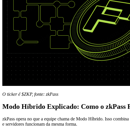
O ticker é $ZKP, fonte: zkPass
Modo Híbrido Explicado: Como o zkPass
zkPass opera no que a equipe chama de Modo Híbrido. Isso combina dua
e servidores funcionam da mesma forma.