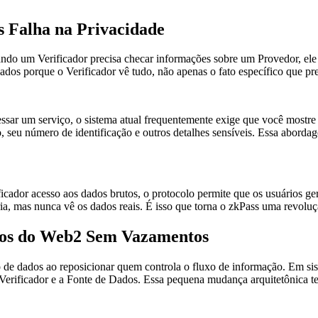
s Falha na Privacidade
uando um Verificador precisa checar informações sobre um Provedor, el
ados porque o Verificador vê tudo, não apenas o fato específico que pre
essar um serviço, o sistema atual frequentemente exige que você mostr
seu número de identificação e outros detalhes sensíveis. Essa aborda
ador acesso aos dados brutos, o protocolo permite que os usuários ger
a, mas nunca vê os dados reais. É isso que torna o zkPass uma revoluçã
dos do Web2 Sem Vazamentos
de dados ao reposicionar quem controla o fluxo de informação. Em sist
Verificador e a Fonte de Dados. Essa pequena mudança arquitetônica te