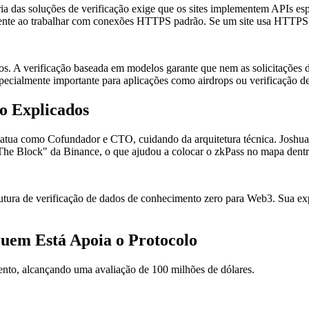
a das soluções de verificação exige que os sites implementem APIs espe
ente ao trabalhar com conexões HTTPS padrão. Se um site usa HTTPS, 
s. A verificação baseada em modelos garante que nem as solicitações d
pecialmente importante para aplicações como airdrops ou verificação de
o Explicados
atua como Cofundador e CTO, cuidando da arquitetura técnica. Joshua 
The Block" da Binance, o que ajudou a colocar o zkPass no mapa dentro
tura de verificação de dados de conhecimento zero para Web3. Sua expe
Quem Está Apoia o Protocolo
ento, alcançando uma avaliação de 100 milhões de dólares.