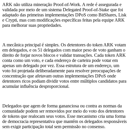
ARK não utiliza mineração Proof-of-Work. A rede é assegurada e
validada por meio de um sistema Delegated Proof-of-Stake que foi
adaptado das primeiras implementações DPoS como BitShares, Lisk
e Crypti, mas com modificações específicas feitas pela equipe ARK
para melhorar suas propriedades.
A mecânica principal é simples. Os detentores do token ARK votam
em delegados, e os 51 delegados com maior peso de voto ganham o
direito de forjar novos blocos e validar transações. Cada token ARK
conta como um voto, e cada endereço de carteira pode votar em
apenas um delegado por vez. Essa estrutura de um endereço, um
voto foi projetada deliberadamente para resolver preocupações de
concentração que afetavam outras implementações DPoS onde
detentores ricos podiam dividir votos entre múltiplos candidatos para
acumular influência desproporcional.
Delegados que agem de forma gananciosa ou contra as normas da
comunidade podem ser removidos por meio do voto dos detentores
de tokens que realocam seus votos. Esse mecanismo cria uma forma
de democracia representativa que mantém os delegados responsáveis
sem exigir participação total sem permissão no consenso.