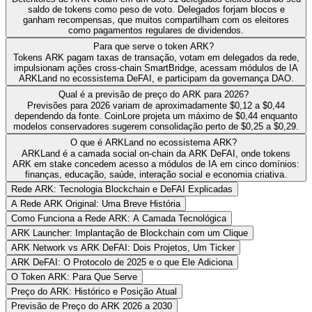
saldo de tokens como peso de voto. Delegados forjam blocos e
ganham recompensas, que muitos compartilham com os eleitores
como pagamentos regulares de dividendos.
Para que serve o token ARK?
Tokens ARK pagam taxas de transação, votam em delegados da rede,
impulsionam ações cross-chain SmartBridge, acessam módulos de IA
ARKLand no ecossistema DeFAI, e participam da governança DAO.
Qual é a previsão de preço do ARK para 2026?
Previsões para 2026 variam de aproximadamente $0,12 a $0,44
dependendo da fonte. CoinLore projeta um máximo de $0,44 enquanto
modelos conservadores sugerem consolidação perto de $0,25 a $0,29.
O que é ARKLand no ecossistema ARK?
ARKLand é a camada social on-chain da ARK DeFAI, onde tokens
ARK em stake concedem acesso a módulos de IA em cinco domínios:
finanças, educação, saúde, interação social e economia criativa.
Rede ARK: Tecnologia Blockchain e DeFAI Explicadas
A Rede ARK Original: Uma Breve História
Como Funciona a Rede ARK: A Camada Tecnológica
ARK Launcher: Implantação de Blockchain com um Clique
ARK Network vs ARK DeFAI: Dois Projetos, Um Ticker
ARK DeFAI: O Protocolo de 2025 e o que Ele Adiciona
O Token ARK: Para Que Serve
Preço do ARK: Histórico e Posição Atual
Previsão de Preço do ARK 2026 a 2030