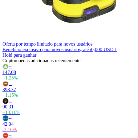
Oferta por tempo limitado para novos usuários
Benefício exclusivo para novos usuários, até
50,000 USDT
Hold para ganhar
Criptomoedas adicionadas recentemente
--
147.08
+1.25%
--
398.37
+1.15%
--
90.31
+13.16%
--
42.04
-2.16%
--