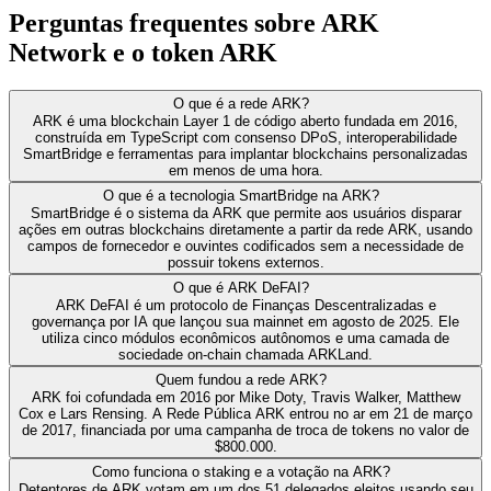
Perguntas frequentes sobre ARK
Network e o token ARK
O que é a rede ARK?
ARK é uma blockchain Layer 1 de código aberto fundada em 2016,
construída em TypeScript com consenso DPoS, interoperabilidade
SmartBridge e ferramentas para implantar blockchains personalizadas
em menos de uma hora.
O que é a tecnologia SmartBridge na ARK?
SmartBridge é o sistema da ARK que permite aos usuários disparar
ações em outras blockchains diretamente a partir da rede ARK, usando
campos de fornecedor e ouvintes codificados sem a necessidade de
possuir tokens externos.
O que é ARK DeFAI?
ARK DeFAI é um protocolo de Finanças Descentralizadas e
governança por IA que lançou sua mainnet em agosto de 2025. Ele
utiliza cinco módulos econômicos autônomos e uma camada de
sociedade on-chain chamada ARKLand.
Quem fundou a rede ARK?
ARK foi cofundada em 2016 por Mike Doty, Travis Walker, Matthew
Cox e Lars Rensing. A Rede Pública ARK entrou no ar em 21 de março
de 2017, financiada por uma campanha de troca de tokens no valor de
$800.000.
Como funciona o staking e a votação na ARK?
Detentores de ARK votam em um dos 51 delegados eleitos usando seu