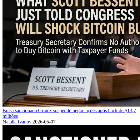
Bolsa sancionada Grinex suspende negociações após hack de $13,7
milhões
Natalia Ivanov
|
2026-05-07