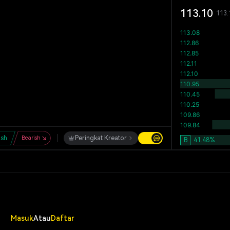
113.10
113.
ish
Bearish
Peringkat Kreator
B
41.48
%
Masuk
Atau
Daftar