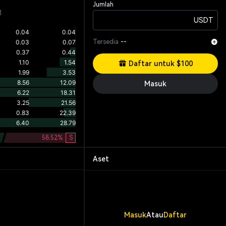
Jumlah
1
USDT
Tersedia
--
Daftar untuk $100
Masuk
58.52
%
S
Aset
Masuk
Atau
Daftar