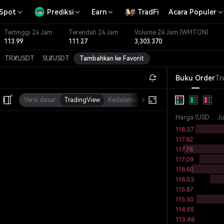
Spot
Prediksi
Earn
TradFi
Acara Populer
Tertinggi 24 Jam
Terendah 24 Jam
Volume 24 Jam
(WMTON)
113.99
111.27
3,303.370
TRX
/
USDT
SUI
/
USDT
Tambahkan ke Favorit
Buku Order
Tr
Versi dasar
TradingView
Kedalaman
Kap. Pasar
Harga
(
USDT
)
J