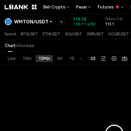
Beli Crypto
Pasar
Futures
113.10
Setara Fiat
WMTON
/
USDT
1.58
(
+1.42%
)
113.1
Favorit
BTC
/
USDT
ETH
/
USDT
SOL
/
USDT
XRP
/
USDT
DOGE
/
USDT
Chart
Informasi
Line
1Min
15Min
4H
1D