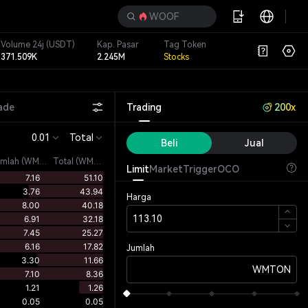
WOOF
Volume 24j
(USDT)
Kap. Pasar
Tag Token
371.509K
2.245M
Stocks
ade
Trading
200x
0.01
Total
Beli
Jual
umlah
(
WMTON
)
Total (WMTON)
Limit
Market
Trigger
OCO
Harga
Jumlah
WMTON