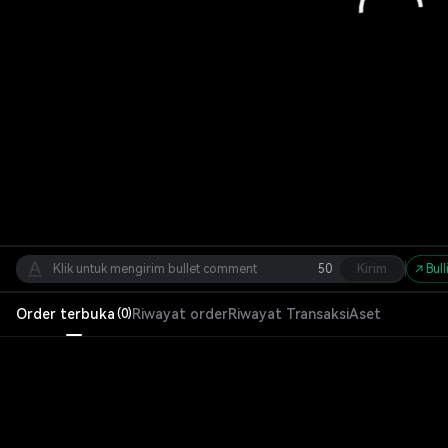
50
Kirim
Bull
Order terbuka
Riwayat order
Riwayat Transaksi
Aset
(
0
)