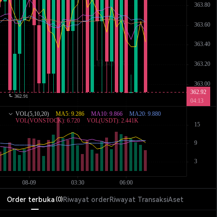
Order terbuka
Riwayat order
Riwayat Transaksi
Aset
(
0
)