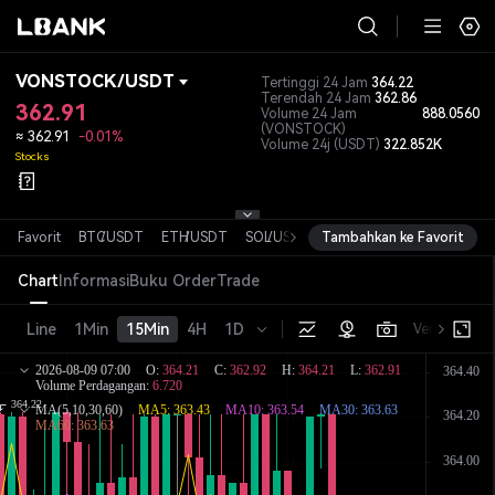
VONSTOCK
/
USDT
Tertinggi 24 Jam
364.22
Terendah 24 Jam
362.86
362.91
Volume 24 Jam
888.0560
(VONSTOCK)
≈
362.91
-0.01%
Volume 24j
(USDT)
322.852K
Stocks
Favorit
BTC
/
USDT
ETH
/
USDT
SOL
/
USDT
Tambahkan ke Favorit
XRP
/
USDT
DOGE
/
USDT
Chart
Informasi
Buku Order
Trade
Line
1Min
15Min
4H
1D
Versi dasar