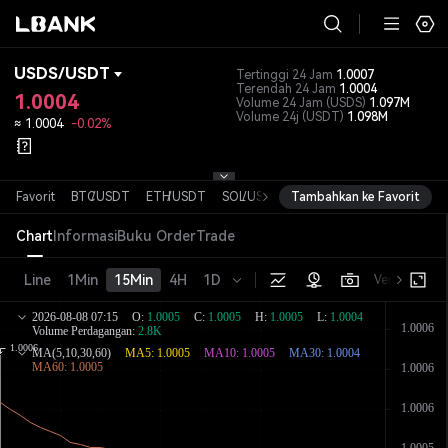
USDS
/
USDT
Tertinggi 24 Jam
1.0007
Terendah 24 Jam
1.0004
1.0004
Volume 24 Jam
(USDS)
1.097M
Volume 24j
(USDT)
1.098M
≈
1.0004
-0.02%
Favorit
BTC
/
USDT
ETH
/
USDT
SOL
/
USDT
Tambahkan ke Favorit
XRP
/
USDT
DOGE
/
USDT
Chart
Informasi
Buku Order
Trade
Line
1Min
15Min
4H
1D
Versi dasar