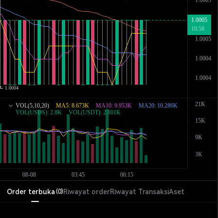
Order terbuka
Riwayat order
Riwayat Transaksi
Aset
(
0
)