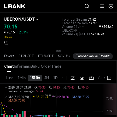
UBERON
/
USDT
Tertinggi 24 Jam
71.42
Terendah 24 Jam
67.97
70.15
Volume 24 Jam
9,679.840
(UBERON)
≈
70.15
+2.83%
Volume 24j
(USDT)
672.072K
Stocks
Favorit
BTC
/
USDT
ETH
/
USDT
SOL
/
USDT
Tambahkan ke Favorit
XRP
/
USDT
DOGE
/
USDT
Chart
Informasi
Buku Order
Trade
Line
1Min
15Min
4H
1D
Versi dasar