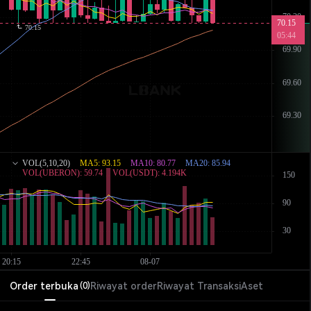
Order terbuka
Riwayat order
Riwayat Transaksi
Aset
(
0
)