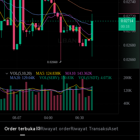
Order terbuka
Riwayat order
Riwayat Transaksi
Aset
(
0
)