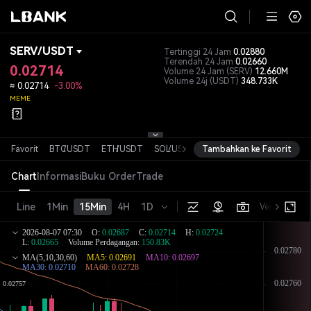
SERV
/
USDT
Tertinggi 24 Jam
0.02880
Terendah 24 Jam
0.02660
0.02714
Volume 24 Jam
(SERV)
12.660M
Volume 24j
(USDT)
348.733K
≈
0.02714
-3.00%
MEME
Favorit
BTC
/
USDT
ETH
/
USDT
SOL
/
USDT
Tambahkan ke Favorit
XRP
/
USDT
DOGE
/
USDT
Chart
Informasi
Buku Order
Trade
Line
1Min
15Min
4H
1D
Versi dasar