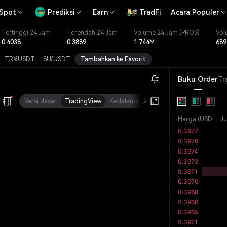
Spot
Prediksi
Earn
TradFi
Acara Populer
Tertinggi 24 Jam
Terendah 24 Jam
Volume 24 Jam
(PROS)
Vol
0.4038
0.3889
1.744M
689
TRX
/
USDT
SUI
/
USDT
Tambahkan ke Favorit
Buku Order
Tr
Versi dasar
TradingView
Kedalaman
Kap. Pasar
Harga
(
USDT
)
J