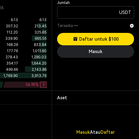
Jumlah
18
USDT
Tersedia
--
Daftar untuk $100
Masuk
56.95
%
S
Aset
Masuk
Atau
Daftar