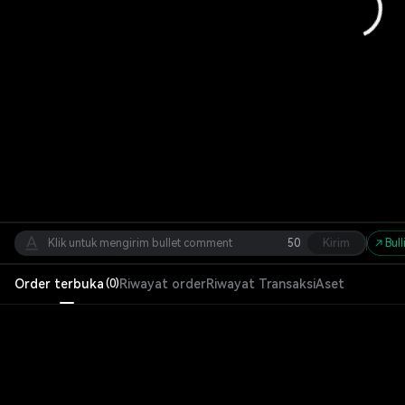
50
Kirim
Bull
Order terbuka
Riwayat order
Riwayat Transaksi
Aset
(
0
)