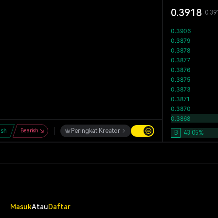
0.3918
0.39
ish
Bearish
Peringkat Kreator
B
43.05
%
Masuk
Atau
Daftar