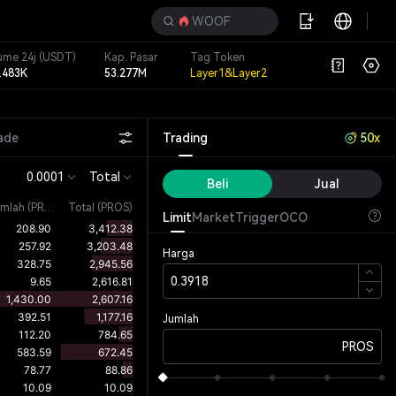
WOOF
ume 24j
(USDT)
Kap. Pasar
Tag Token
.483K
53.277M
Layer1&Layer2
ade
Trading
50x
0.0001
Total
Beli
Jual
umlah
(
PROS
)
Total (PROS)
Limit
Market
Trigger
OCO
Harga
Jumlah
PROS