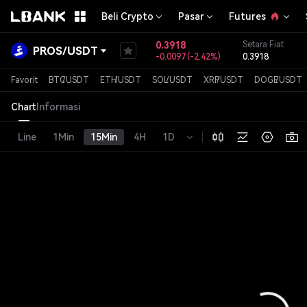
Beli Crypto
Pasar
Futures
0.3918
Setara Fiat
PROS
/
USDT
-0.0097
(
-2.42%
)
0.3918
Favorit
BTC
/
USDT
ETH
/
USDT
SOL
/
USDT
XRP
/
USDT
DOGE
/
USDT
Chart
Informasi
Line
1Min
15Min
4H
1D