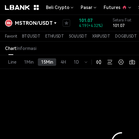
Beli Crypto
Pasar
Futures
101.07
Setara Fiat
MSTRON
/
USDT
4.19
(
+4.32%
)
101.07
Favorit
BTC
/
USDT
ETH
/
USDT
SOL
/
USDT
XRP
/
USDT
DOGE
/
USDT
Chart
Informasi
Line
1Min
15Min
4H
1D