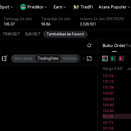
Spot
Prediksi
Earn
TradFi
Acara Populer
Tertinggi 24 Jam
Terendah 24 Jam
Volume 24 Jam
(MSTRON)
105.07
96.86
3,328.921
TRX
/
USDT
SUI
/
USDT
Tambahkan ke Favorit
Buku Order
Tr
Versi dasar
TradingView
Kedalaman
Kap. Pasar
Harga
(
USDT
)
J