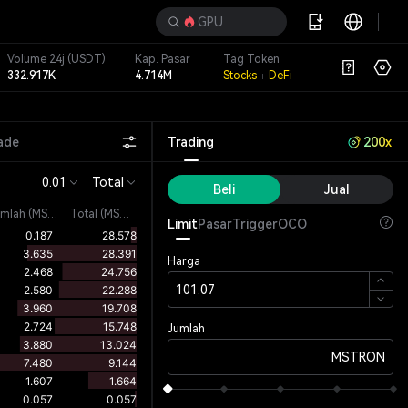
GPU
Volume 24j
(USDT)
Kap. Pasar
Tag Token
332.917K
4.714M
Stocks
DeFi
ade
Trading
200x
0.01
Total
Beli
Jual
umlah
(
MSTRON
)
Total (MSTRON)
Limit
Pasar
Trigger
OCO
Harga
Jumlah
MSTRON