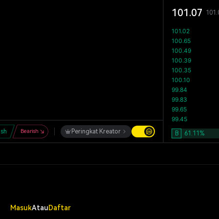
101.07
101.
ish
Bearish
Peringkat Kreator
B
61.11
%
Masuk
Atau
Daftar