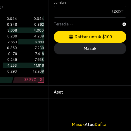
Jumlah
07
USDT
Tersedia
--
Daftar untuk $100
Masuk
38.89
%
S
Aset
Masuk
Atau
Daftar