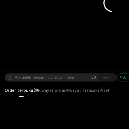
50
Kirim
Bull
Order terbuka
Riwayat order
Riwayat Transaksi
Aset
(
0
)