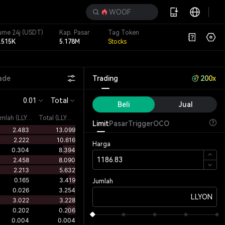
WOOF
ume 24j
(USDT)
Kap. Pasar
Tag Token
.515K
5.178M
Stocks
ade
Trading
200x
0.01
Total
Beli
Jual
umlah
(
LLYON
)
Total (LLYON)
Limit
Pasar
Trigger
OCO
Harga
Jumlah
LLYON