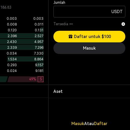
Jumlah
,186.83
USDT
Tersedia
--
Daftar untuk $100
Masuk
49
%
S
Aset
Masuk
Atau
Daftar