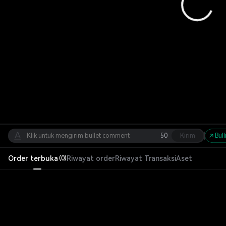
50
Kirim
Bull
Order terbuka
Riwayat order
Riwayat Transaksi
Aset
(
0
)