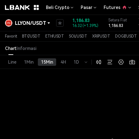
Beli Crypto
Pasar
Futures
1,186.83
Setara Fiat
LLYON
/
USDT
16.32
(
+1.39%
)
1,186.83
Favorit
BTC
/
USDT
ETH
/
USDT
SOL
/
USDT
XRP
/
USDT
DOGE
/
USDT
Chart
Informasi
Line
1Min
15Min
4H
1D