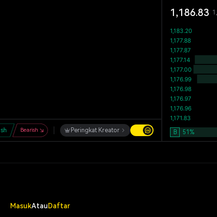
1,186.83
1
ish
Bearish
Peringkat Kreator
B
51
%
Masuk
Atau
Daftar