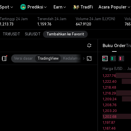
Spot
Prediksi
Earn
TradFi
Acara Populer
Tertinggi 24 Jam
Terendah 24 Jam
Volume 24 Jam
(LLYON)
Vol
1,213.73
1,159.76
647.9120
765
TRX
/
USDT
SUI
/
USDT
Tambahkan ke Favorit
Buku Order
Tr
Versi dasar
TradingView
Kedalaman
Kap. Pasar
Harga
(
USDT
)
J