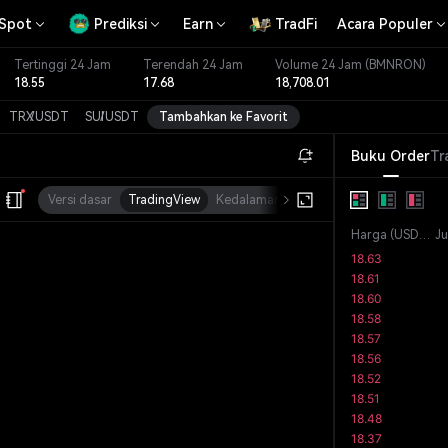
Spot
Prediksi
Earn
TradFi
Acara Populer
Tertinggi 24 Jam
Terendah 24 Jam
Volume 24 Jam
(BMNRON)
18.55
17.68
18,708.01
TRX
/
USDT
SUI
/
USDT
Tambahkan ke Favorit
Buku Order
Tr
Versi dasar
TradingView
Kedalaman
Kap. Pasar
Harga
(
USDT
)
J