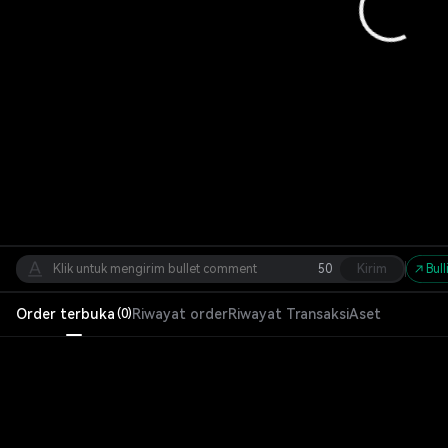
50
Kirim
Bull
Order terbuka
Riwayat order
Riwayat Transaksi
Aset
(
0
)