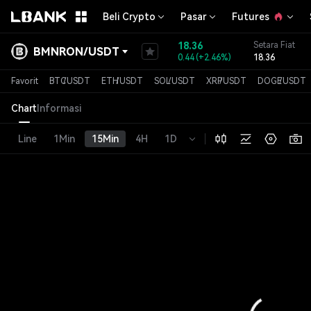
Beli Crypto
Pasar
Futures
18.36
Setara Fiat
BMNRON
/
USDT
0.44
(
+2.46%
)
18.36
Favorit
BTC
/
USDT
ETH
/
USDT
SOL
/
USDT
XRP
/
USDT
DOGE
/
USDT
Chart
Informasi
Line
1Min
15Min
4H
1D