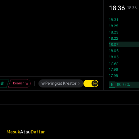
18.36
18.36
ish
Bearish
Peringkat Kreator
B
80.73
%
Masuk
Atau
Daftar