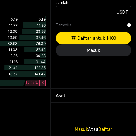
Jumlah
USDT
Tersedia
--
Daftar untuk $100
Masuk
19.27
%
S
Aset
Masuk
Atau
Daftar