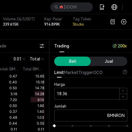
DOOM
Volume 24j
(USDT)
Kap. Pasar
Tag Token
339.615K
914.899K
Stocks
ade
Trading
200x
0.01
Total
Beli
Jual
umlah
(
BMNRON
)
Total (BMNRON)
Limit
Market
Trigger
OCO
Harga
Jumlah
BMNRON