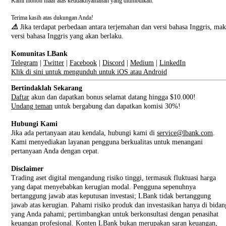
Kami mohon maaf atas ketidaknyamanan yang ditimbulkan.
Terima kasih atas dukungan Anda!
⚠️
Jika terdapat perbedaan antara terjemahan dan versi bahasa Inggris, ma
versi bahasa Inggris yang akan berlaku.
Komunitas LBank
Telegram
|
Twitter
|
Facebook
|
Discord
|
Medium
|
LinkedIn
Klik di sini untuk mengunduh untuk iOS atau Android
Bertindaklah Sekarang
Daftar
akun dan dapatkan bonus selamat datang hingga $10.000!
Undang teman
untuk bergabung dan dapatkan komisi 30%!
Hubungi Kami
Jika ada pertanyaan atau kendala, hubungi kami di
service@lbank.com
.
Kami menyediakan layanan pengguna berkualitas untuk menangani
pertanyaan Anda dengan cepat.
Disclaimer
Trading aset digital mengandung risiko tinggi, termasuk fluktuasi harga
yang dapat menyebabkan kerugian modal. Pengguna sepenuhnya
bertanggung jawab atas keputusan investasi; LBank tidak bertanggung
jawab atas kerugian. Pahami risiko produk dan investasikan hanya di bidan
yang Anda pahami; pertimbangkan untuk berkonsultasi dengan penasihat
keuangan profesional. Konten LBank bukan merupakan saran keuangan,