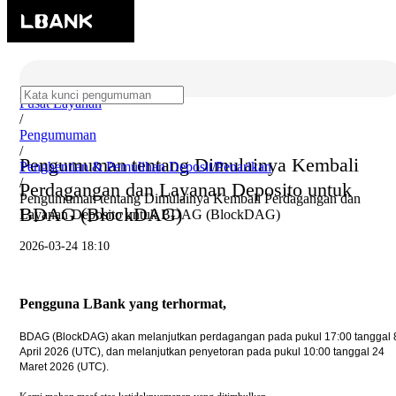
Pusat Layanan
/
Pengumuman
/
Pengumuman tentang Dimulainya Kembali
Penghentian & Pemulihan Deposit/Penarikan
/
Perdagangan dan Layanan Deposito untuk
Pengumuman tentang Dimulainya Kembali Perdagangan dan
BDAG (BlockDAG)
Layanan Deposito untuk BDAG (BlockDAG)
2026-03-24 18:10
Pengguna LBank yang terhormat,
BDAG (BlockDAG) akan melanjutkan perdagangan pada pukul 17:00 tanggal 
April 2026 (UTC), dan melanjutkan penyetoran pada pukul 10:00 tanggal 24
Maret 2026 (UTC).