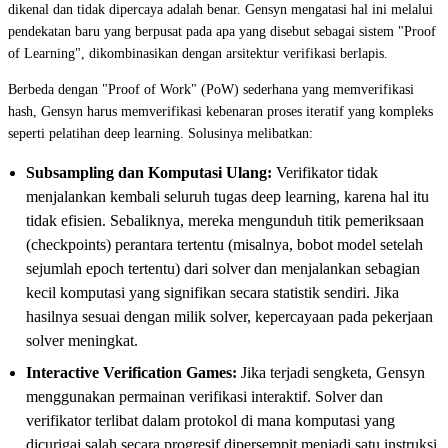
dikenal dan tidak dipercaya adalah benar. Gensyn mengatasi hal ini melalui
pendekatan baru yang berpusat pada apa yang disebut sebagai sistem "Proof
of Learning", dikombinasikan dengan arsitektur verifikasi berlapis.
Berbeda dengan "Proof of Work" (PoW) sederhana yang memverifikasi
hash, Gensyn harus memverifikasi kebenaran proses iteratif yang kompleks
seperti pelatihan deep learning. Solusinya melibatkan:
Subsampling dan Komputasi Ulang:
Verifikator tidak
menjalankan kembali seluruh tugas deep learning, karena hal itu
tidak efisien. Sebaliknya, mereka mengunduh titik pemeriksaan
(checkpoints) perantara tertentu (misalnya, bobot model setelah
sejumlah epoch tertentu) dari solver dan menjalankan sebagian
kecil komputasi yang signifikan secara statistik sendiri. Jika
hasilnya sesuai dengan milik solver, kepercayaan pada pekerjaan
solver meningkat.
Interactive Verification Games:
Jika terjadi sengketa, Gensyn
menggunakan permainan verifikasi interaktif. Solver dan
verifikator terlibat dalam protokol di mana komputasi yang
dicurigai salah secara progresif dipersempit menjadi satu instruksi