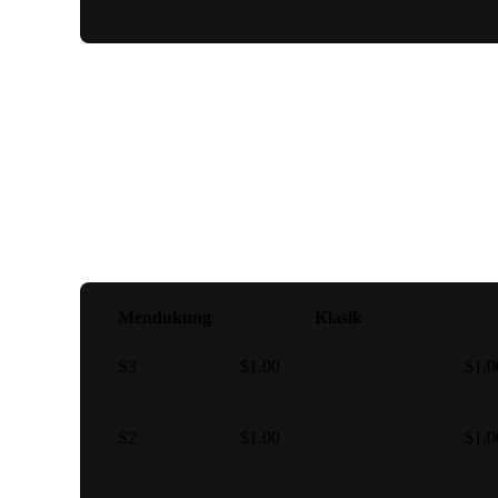
Titik poros
Mendukung
Klasik
S3
$1.00
$1.0
S2
$1.00
$1.0