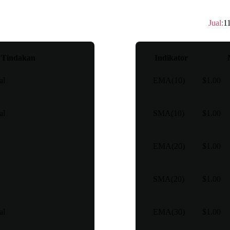
Peringkat teknis
：
Jual
Jual
:
1
Tindakan
Indikator
al
EMA(10)
$1.00
al
SMA(10)
$1.00
EMA(20)
$1.00
SMA(20)
$1.00
al
EMA(30)
$1.00