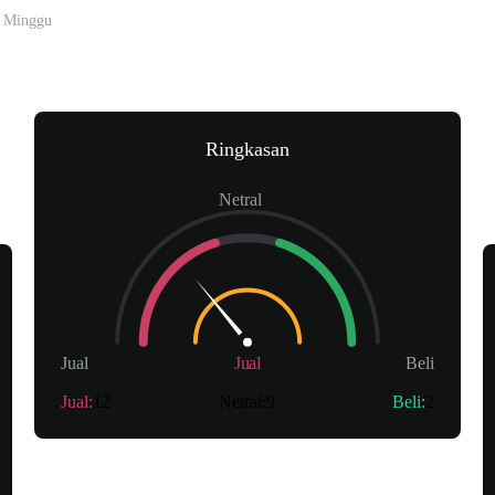
 Minggu
Ringkasan
Netral
Jual
Jual
Beli
Jual
:
12
Netral
:
9
Beli
:
2