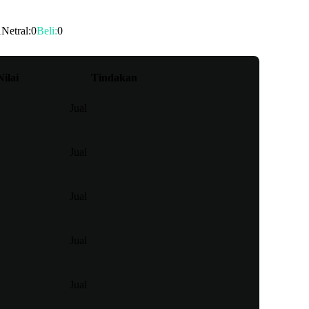
1
Netral
:
0
Beli
:
0
Nilai
Tindakan
Jual
Jual
Jual
Jual
Jual