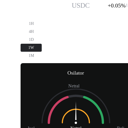
USDC
$1.00
USDC
+0.05%
1
1H
4H
1D
1W
1M
Osilator
Netral