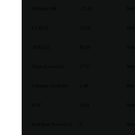
Williams %R
-72.43
Netr
CCI(14)
13.68
Netr
ATR(14)
$0.00
Netr
Highs/Lows(14)
27.57
Netr
Ultimate Oscillator
2.48
Beli
ROC
-0.01
Netr
Bull/Bear Power(13)
0
Netr