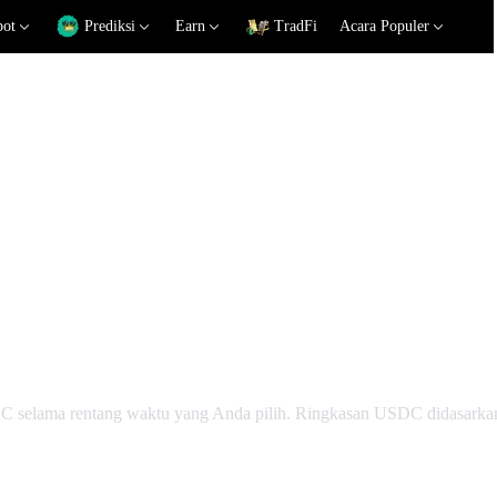
pot
Prediksi
Earn
TradFi
Acara Populer
Teknis
SDC selama rentang waktu yang Anda pilih. Ringkasan USDC didasarkan