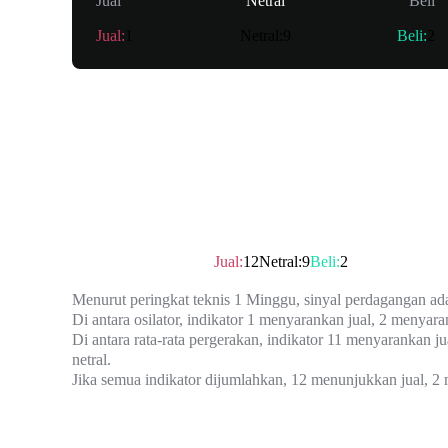
Jual
Netral
Beli
Jual
:
1
Netral
:
9
Beli
:
2
Ringkasan
Peringkat teknis
：
Jual
Jual
:
12
Netral
:
9
Beli
:
2
Menurut peringkat teknis 1 Minggu, sinyal perdagangan ad
Di antara osilator, indikator 1 menyarankan jual, 2 menyaran
Di antara rata-rata pergerakan, indikator 11 menyarankan j
netral.
Jika semua indikator dijumlahkan, 12 menunjukkan jual, 2 
Osilator