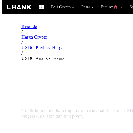
Beli Crypto
Pasar
Futures
S
Beranda
/
Harga Crypto
/
USDC Prediksi Harga
/
USDC Analisis Teknis
USDC USDC Analisis 
Grafik ini memberikan ringkasan instan analisis teknis U
bergerak, osilator, dan titik pivot.