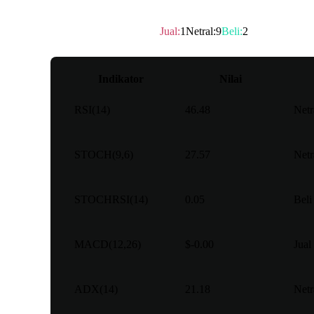
Peringkat teknis
：
Netral
Jual
:
1
Netral
:
9
Beli
:
2
Indikator
Nilai
RSI(14)
46.48
Netr
STOCH(9,6)
27.57
Netr
STOCHRSI(14)
0.05
Beli
MACD(12,26)
$-0.00
Jual
ADX(14)
21.18
Netr