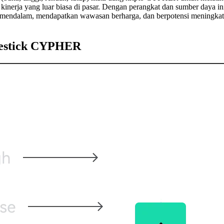
erja yang luar biasa di pasar. Dengan perangkat dan sumber daya ini
 mendalam, mendapatkan wawasan berharga, dan berpotensi meningka
dlestick CYPHER