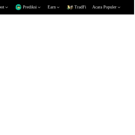
pot
Prediksi
Earn
TradFi
Acara Populer