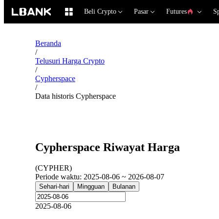
Beli Crypto
Pasar
Futures
S
Beranda
/
Telusuri Harga Crypto
/
Cypherspace
/
Data historis Cypherspace
Cypherspace Riwayat Harga
(
CYPHER
)
Periode waktu
:
2025-08-06 ~ 2026-08-07
Sehari-hari
Mingguan
Bulanan
2025-08-06