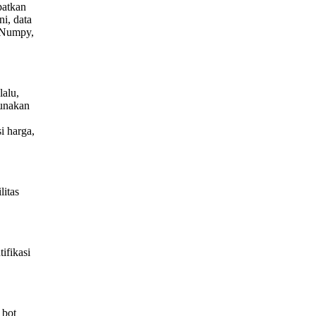
patkan
i, data
, Numpy,
lalu,
gunakan
i harga,
litas
ifikasi
 bot