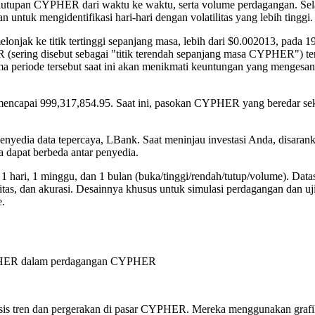
nutupan CYPHER dari waktu ke waktu, serta volume perdagangan. Sela
untuk mengidentifikasi hari-hari dengan volatilitas yang lebih tinggi.
njak ke titik tertinggi sepanjang masa, lebih dari $0.002013, pada 1
ER (sering disebut sebagai "titik terendah sepanjang masa CYPHER") te
periode tersebut saat ini akan menikmati keuntungan yang mengesa
ncapai 999,317,854.95. Saat ini, pasokan CYPHER yang beredar sek
penyedia data tepercaya, LBank. Saat meninjau investasi Anda, disaran
a dapat berbeda antar penyedia.
1 hari, 1 minggu, dan 1 bulan (buka/tinggi/rendah/tutup/volume). Datas
gritas, dan akurasi. Desainnya khusus untuk simulasi perdagangan dan uj
e.
 CYPHER dalam perdagangan CYPHER
isis tren dan pergerakan di pasar CYPHER. Mereka menggunakan grafi