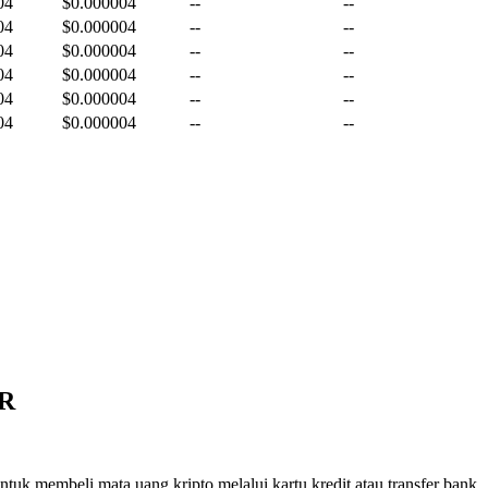
04
$0.000004
--
--
04
$0.000004
--
--
04
$0.000004
--
--
04
$0.000004
--
--
04
$0.000004
--
--
04
$0.000004
--
--
ER
tuk membeli mata uang kripto melalui kartu kredit atau transfer bank.