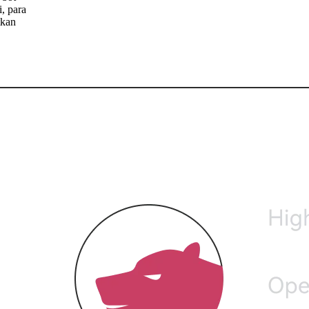
, para
tkan