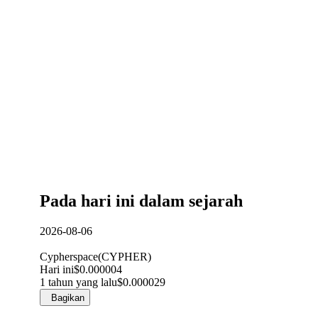
Pada hari ini dalam sejarah
2026-08-06
Cypherspace
(
CYPHER
)
Hari ini
$0.000004
1 tahun yang lalu
$0.000029
Bagikan