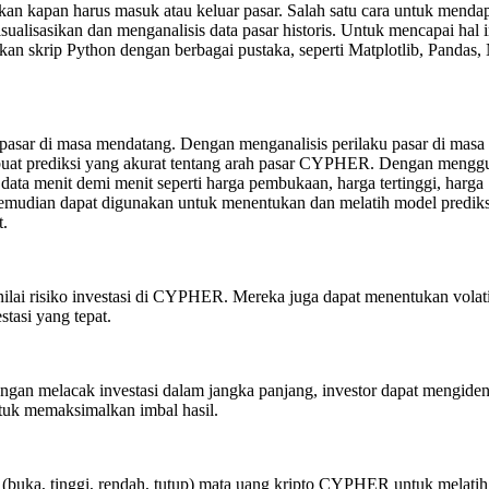
ukan kapan harus masuk atau keluar pasar. Salah satu cara untuk menda
alisasikan dan menganalisis data pasar historis. Untuk mencapai hal in
kan skrip Python dengan berbagai pustaka, seperti Matplotlib, Pandas
 pasar di masa mendatang. Dengan menganalisis perilaku pasar di masa 
mbuat prediksi yang akurat tentang arah pasar CYPHER. Dengan meng
ata menit demi menit seperti harga pembukaan, harga tertinggi, harga
mudian dapat digunakan untuk menentukan dan melatih model prediks
t.
ilai risiko investasi di CYPHER. Mereka juga dapat menentukan volati
asi yang tepat.
ngan melacak investasi dalam jangka panjang, investor dapat mengident
ntuk memaksimalkan imbal hasil.
(buka, tinggi, rendah, tutup) mata uang kripto CYPHER untuk melatih