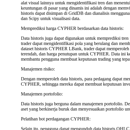
alat visual lainnya untuk mengidentifikasi tren dan menent
keuntungan di pasar yang dinamis ini adalah dengan memvisu
historis dapat disimpan di GridDB dan dianalisis mengguna
dan Scipy untuk visualisasi data.
Memprediksi harga CYPHER berdasarkan data historis:
Data historis juga dapat digunakan untuk memprediksi tren
trader dapat mengidentifikasi pola yang berulang dan me
dataset historis CYPHER LBank, trader dapat memperoleh d
terendah, dan harga penutupan untuk CYPHER. Data ini ke
membantu pengguna membuat keputusan trading yang tepa
Manajemen risiko:
Dengan memperoleh data historis, para pedagang dapat men
CYPHER, sehingga mereka dapat membuat keputusan invest
Manajemen portofolio:
Data historis juga berguna dalam manajemen portofolio. De
aset yang berkinerja buruk dan menyesuaikan portofolio u
Pelatihan bot perdagangan CYPHER:
Selain itu, pengguna dapat mengunduh data historis OHLC 