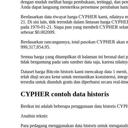
dengan mudah melihat harga pembukaan, tertinggi, dan pe
Anda dapat langsung memeriksa persentase perubahan harian 
Berdasarkan data riwayat harga CYPHER kami, nilainya melo
21. Di sisi lain, titik terendah dalam lintasan harga CYPH
pada 1970-01-21. Siapa pun yang membeli CYPHER selama 
sebesar $0.002009.
Berdasarkan rancangannya, total pasokan CYPHER akan me
999,317,854.95.
Semua harga yang ditampilkan di halaman ini berasal dari 
tidak bergantung pada satu sumber data saja, karena nilainy
Dataset harga Bitcoin historis kami mencakup data 1 menit, 
telah diuji secara ketat untuk memastikan konsistensi, inte
tersedia untuk diunduh gratis dan diperbarui secara real-tim
CYPHER contoh data historis
Berikut ini adalah beberapa penggunaan data historis
Analisis teknis:
Para pedagang menggunakan data historis untuk menganal