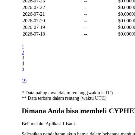
2026-07-23
--
$0.0000
2026-07-22
--
$0.0000
2026-07-21
--
$0.0000
2026-07-20
--
$0.0000
2026-07-19
--
$0.0000
2026-07-18
--
$0.0000
1
2
3
4
5
19
*
Data paling awal dalam rentang (waktu UTC)
**
Data terbaru dalam rentang (waktu UTC)
Dimana Anda bisa membeli CYPH
Beli melalui Aplikasi LBank
Selesaikan pendaftaran akun hanya dalam beberapa menit un