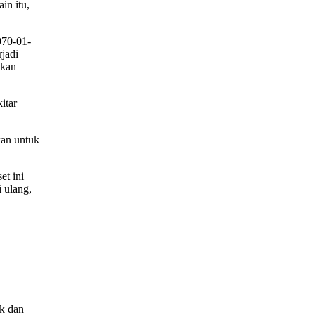
in itu,
970-01-
rjadi
nkan
itar
kan untuk
et ini
i ulang,
k dan