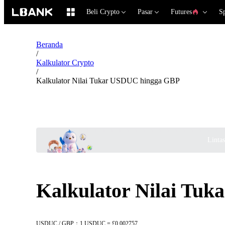
Beli Crypto
Pasar
Futures
S
Beranda
/
Kalkulator Crypto
/
Kalkulator Nilai Tukar USDUC hingga GBP
Linta
Kalkulator Nilai Tu
USDUC / GBP：1 USDUC = £0.002757