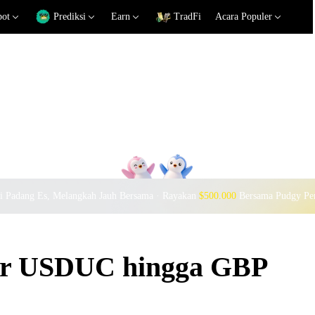
pot
Prediksi
Earn
TradFi
Acara Populer
si Padang Es, Melangkah Jauh Bersama · Rayakan
$500.000
Bersama Pudgy Pe
kar USDUC hingga GBP