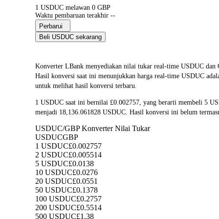
1 USDUC melawan 0 GBP
Waktu pembaruan terakhir --
Perbarui
Beli USDUC sekarang
Konverter LBank menyediakan nilai tukar real-time USDUC da
Hasil konversi saat ini menunjukkan harga real-time USDUC adala
untuk melihat hasil konversi terbaru.
1 USDUC saat ini bernilai £0.002757, yang berarti membeli 5 
menjadi 18,136.061828 USDUC. Hasil konversi ini belum termasu
USDUC/GBP Konverter Nilai Tukar
USDUC
GBP
1 USDUC
£0.002757
2 USDUC
£0.005514
5 USDUC
£0.0138
10 USDUC
£0.0276
20 USDUC
£0.0551
50 USDUC
£0.1378
100 USDUC
£0.2757
200 USDUC
£0.5514
500 USDUC
£1.38