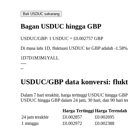
Beli USDUC sekarang
Bagan USDUC hingga GBP
USDUC
/
GBP
:
1 USDUC = £0.002757 GBP
Di masa lalu 1D, fluktuasi USDUC ke GBP adalah
-1.58%
1D
7D
1M
3M
1Y
ALL
--
--
--
USDUC/GBP data konversi: flukt
Dalam 7 hari terakhir, harga tertinggi USDUC hingga GBP 
USDUC hingga GBP dalam 24 jam, 30 hari, dan 90 hari ter
Harga Tertinggi
Harga Terendah
24 jam terakhir
£0.002857
£0.002695
1 minggu
£0.002972
£0.002388