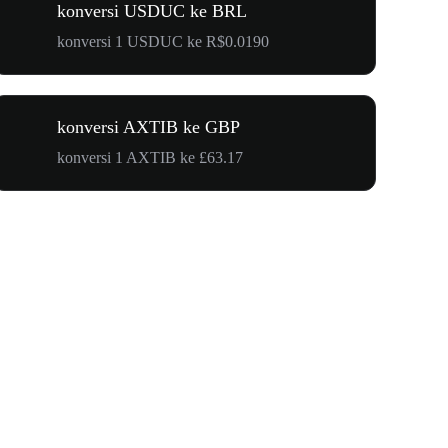
konversi USDUC ke BRL
konversi 1 USDUC ke R$0.0190
konversi AXTIB ke GBP
konversi 1 AXTIB ke £63.17
$500.000 u