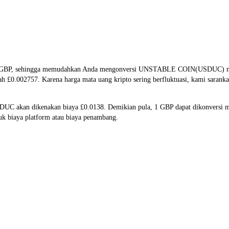
n GBP, sehingga memudahkan Anda mengonversi UNSTABLE COIN(USDUC) menja
h £0.002757. Karena harga mata uang kripto sering berfluktuasi, kami sarank
USDUC akan dikenakan biaya £0.0138. Demikian pula, 1 GBP dapat dikonversi
k biaya platform atau biaya penambang.