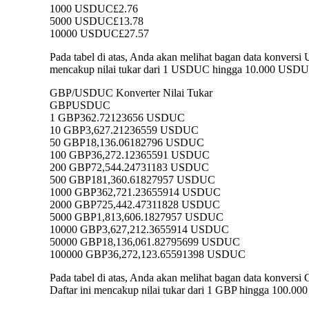
1000 USDUC
£2.76
5000 USDUC
£13.78
10000 USDUC
£27.57
Pada tabel di atas, Anda akan melihat bagan data konve
mencakup nilai tukar dari 1 USDUC hingga 10.000 USDUC 
GBP/USDUC Konverter Nilai Tukar
GBP
USDUC
1 GBP
362.72123656 USDUC
10 GBP
3,627.21236559 USDUC
50 GBP
18,136.06182796 USDUC
100 GBP
36,272.12365591 USDUC
200 GBP
72,544.24731183 USDUC
500 GBP
181,360.61827957 USDUC
1000 GBP
362,721.23655914 USDUC
2000 GBP
725,442.47311828 USDUC
5000 GBP
1,813,606.1827957 USDUC
10000 GBP
3,627,212.3655914 USDUC
50000 GBP
18,136,061.82795699 USDUC
100000 GBP
36,272,123.65591398 USDUC
Pada tabel di atas, Anda akan melihat bagan data konv
Daftar ini mencakup nilai tukar dari 1 GBP hingga 100.0