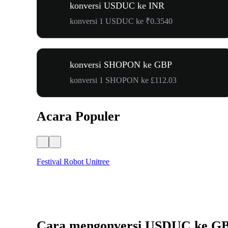
konversi USDUC ke INR
konversi 1 USDUC ke ₹0.3540
konversi SHOPON ke GBP
konversi 1 SHOPON ke £112.03
Acara Populer
Festival Robot Unitree
Cara mengonversi USDUC ke G