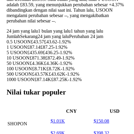
adalah £83.59, yang menunjukkan perubahan sebesar
+4.37%
dibandingkan dengan nilai saat ini. Tahun lalu, USOON
mengalami perubahan sebesar
--
, yang mengakibatkan
perubahan nilai sebesar
--
.
24 jam yang lalu
1 bulan yang lalu
1 tahun yang lalu
Jumlah
Sekarang
24 jam yang lalu
Perubahan 24 jam
0.5 USOON
£43.57
£43.62
-1.92%
1 USOON
£87.14
£87.25
-1.92%
5 USOON
£435.69
£436.25
-1.92%
10 USOON
£871.38
£872.49
-1.92%
50 USOON
£4.36K
£4.36K
-1.92%
100 USOON
£8.71K
£8.72K
-1.92%
500 USOON
£43.57K
£43.62K
-1.92%
1000 USOON
£87.14K
£87.25K
-1.92%
Nilai tukar populer
CNY
USD
$1.01K
$150.08
SHOPON
$2.69K
$398.32