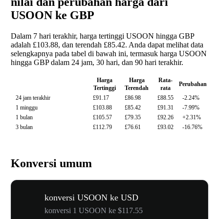
nilai dan perubahan harga dari
USOON ke GBP
Dalam 7 hari terakhir, harga tertinggi USOON hingga GBP
adalah £103.88, dan terendah £85.42. Anda dapat melihat data
selengkapnya pada tabel di bawah ini, termasuk harga USOON
hingga GBP dalam 24 jam, 30 hari, dan 90 hari terakhir.
Harga
Harga
Rata-
Perubahan
Tertinggi
Terendah
rata
24 jam terakhir
£91.17
£86.98
£88.55
-2.24%
1 minggu
£103.88
£85.42
£91.31
-7.99%
1 bulan
£105.57
£79.35
£92.26
+2.31%
3 bulan
£112.79
£76.61
£93.02
-16.76%
Konversi umum
konversi USOON ke USD
konversi 1 USOON ke $117.55