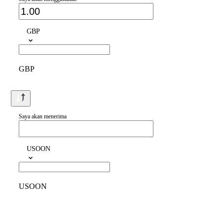
GBP
GBP
Saya akan menerima
USOON
USOON