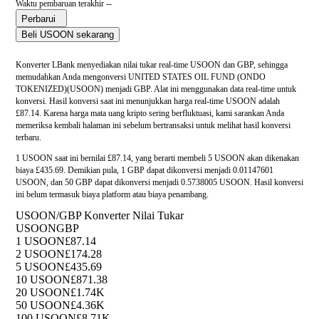
Waktu pembaruan terakhir --
Perbarui
Beli USOON sekarang
Konverter LBank menyediakan nilai tukar real-time USOON dan GBP, sehingga
memudahkan Anda mengonversi UNITED STATES OIL FUND (ONDO
TOKENIZED)(USOON) menjadi GBP. Alat ini menggunakan data real-time untuk
konversi. Hasil konversi saat ini menunjukkan harga real-time USOON adalah
£87.14. Karena harga mata uang kripto sering berfluktuasi, kami sarankan Anda
memeriksa kembali halaman ini sebelum bertransaksi untuk melihat hasil konversi
terbaru.
1 USOON saat ini bernilai £87.14, yang berarti membeli 5 USOON akan dikenakan
biaya £435.69. Demikian pula, 1 GBP dapat dikonversi menjadi 0.01147601
USOON, dan 50 GBP dapat dikonversi menjadi 0.5738005 USOON. Hasil konversi
ini belum termasuk biaya platform atau biaya penambang.
USOON/GBP Konverter Nilai Tukar
USOON
GBP
1 USOON
£87.14
2 USOON
£174.28
5 USOON
£435.69
10 USOON
£871.38
20 USOON
£1.74K
50 USOON
£4.36K
100 USOON
£8.71K