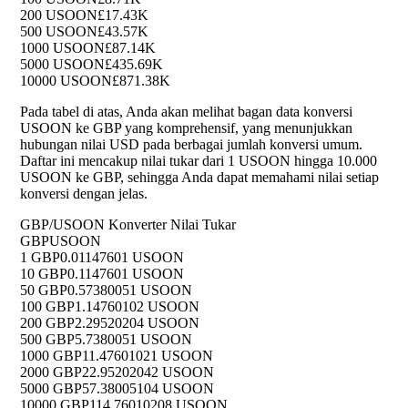
200 USOON
£17.43K
500 USOON
£43.57K
1000 USOON
£87.14K
5000 USOON
£435.69K
10000 USOON
£871.38K
Pada tabel di atas, Anda akan melihat bagan data konversi
USOON ke GBP yang komprehensif, yang menunjukkan
hubungan nilai USD pada berbagai jumlah konversi umum.
Daftar ini mencakup nilai tukar dari 1 USOON hingga 10.000
USOON ke GBP, sehingga Anda dapat memahami nilai setiap
konversi dengan jelas.
GBP/USOON Konverter Nilai Tukar
GBP
USOON
1 GBP
0.01147601 USOON
10 GBP
0.1147601 USOON
50 GBP
0.57380051 USOON
100 GBP
1.14760102 USOON
200 GBP
2.29520204 USOON
500 GBP
5.7380051 USOON
1000 GBP
11.47601021 USOON
2000 GBP
22.95202042 USOON
5000 GBP
57.38005104 USOON
10000 GBP
114.76010208 USOON