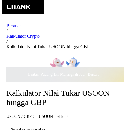
Beranda
/
Kalkulator Crypto
/
Kalkulator Nilai Tukar USOON hingga GBP
Lintasi Padang Es, Melangkah Jauh Bersama · Rayakan
$500.
Kalkulator Nilai Tukar USOON
hingga GBP
USOON / GBP：1 USOON = £87.14
Saya akan menggunakan