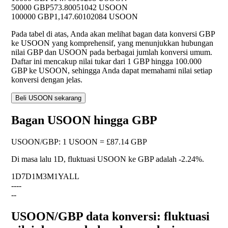
50000 GBP
573.80051042 USOON
100000 GBP
1,147.60102084 USOON
Pada tabel di atas, Anda akan melihat bagan data konversi GBP
ke USOON yang komprehensif, yang menunjukkan hubungan
nilai GBP dan USOON pada berbagai jumlah konversi umum.
Daftar ini mencakup nilai tukar dari 1 GBP hingga 100.000
GBP ke USOON, sehingga Anda dapat memahami nilai setiap
konversi dengan jelas.
Beli USOON sekarang
Bagan USOON hingga GBP
USOON
/
GBP
:
1 USOON = £87.14 GBP
Di masa lalu 1D, fluktuasi USOON ke GBP adalah
-2.24%
.
1D
7D
1M
3M
1Y
ALL
--
--
--
USOON/GBP data konversi: fluktuasi