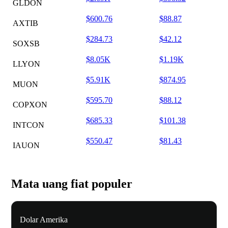
GLDON
$600.76
$88.87
AXTIB
$284.73
$42.12
SOXSB
$8.05K
$1.19K
LLYON
$5.91K
$874.95
MUON
$595.70
$88.12
COPXON
$685.33
$101.38
INTCON
$550.47
$81.43
IAUON
Mata uang fiat populer
Dolar Amerika