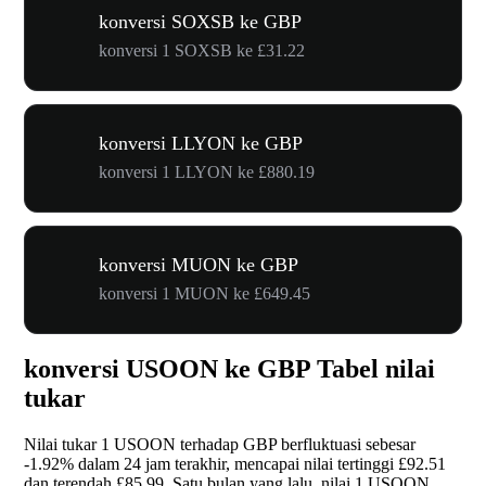
konversi SOXSB ke GBP
konversi 1 SOXSB ke £31.22
konversi LLYON ke GBP
konversi 1 LLYON ke £880.19
konversi MUON ke GBP
konversi 1 MUON ke £649.45
konversi USOON ke GBP Tabel nilai
tukar
Nilai tukar 1 USOON terhadap GBP berfluktuasi sebesar
-1.92%
dalam 24 jam terakhir, mencapai nilai tertinggi £92.51
dan terendah £85.99. Satu bulan yang lalu, nilai 1 USOON