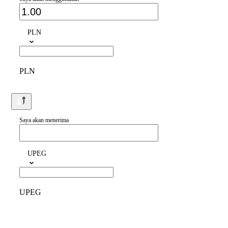
PLN
PLN
Saya akan menerima
UPEG
UPEG