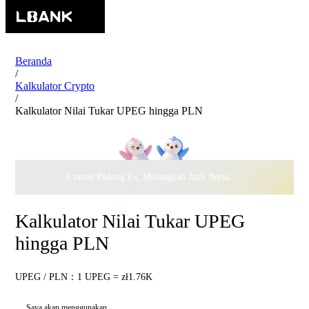
Beranda
/
Kalkulator Crypto
/
Kalkulator Nilai Tukar UPEG hingga PLN
Lintasi Padang Es, Melangkah Jauh Bersama · Rayakan
$500.
Kalkulator Nilai Tukar UPEG
hingga PLN
UPEG / PLN：1 UPEG = zł1.76K
Saya akan menggunakan