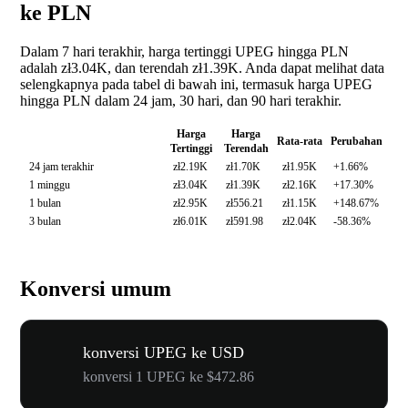
ke PLN
Dalam 7 hari terakhir, harga tertinggi UPEG hingga PLN
adalah zł3.04K, dan terendah zł1.39K. Anda dapat melihat data
selengkapnya pada tabel di bawah ini, termasuk harga UPEG
hingga PLN dalam 24 jam, 30 hari, dan 90 hari terakhir.
Harga
Harga
Rata-rata
Perubahan
Tertinggi
Terendah
24 jam terakhir
zł2.19K
zł1.70K
zł1.95K
+1.66%
1 minggu
zł3.04K
zł1.39K
zł2.16K
+17.30%
1 bulan
zł2.95K
zł556.21
zł1.15K
+148.67%
3 bulan
zł6.01K
zł591.98
zł2.04K
-58.36%
Konversi umum
konversi UPEG ke USD
konversi 1 UPEG ke $472.86