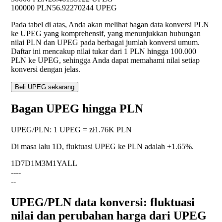
100000 PLN
56.92270244 UPEG
Pada tabel di atas, Anda akan melihat bagan data konversi PLN
ke UPEG yang komprehensif, yang menunjukkan hubungan
nilai PLN dan UPEG pada berbagai jumlah konversi umum.
Daftar ini mencakup nilai tukar dari 1 PLN hingga 100.000
PLN ke UPEG, sehingga Anda dapat memahami nilai setiap
konversi dengan jelas.
Beli UPEG sekarang
Bagan UPEG hingga PLN
UPEG
/
PLN
:
1 UPEG = zł1.76K PLN
Di masa lalu 1D, fluktuasi UPEG ke PLN adalah
+1.65%
.
1D
7D
1M
3M
1Y
ALL
--
--
--
UPEG/PLN data konversi: fluktuasi
nilai dan perubahan harga dari UPEG