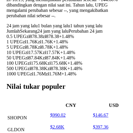
dibandingkan dengan nilai saat ini. Tahun lalu, UPEG
mengalami perubahan sebesar
--
, yang mengakibatkan
perubahan nilai sebesar
--
.
24 jam yang lalu
1 bulan yang lalu
1 tahun yang lalu
Jumlah
Sekarang
24 jam yang lalu
Perubahan 24 jam
0.5 UPEG
zł878.38
zł878.38
+1.48%
1 UPEG
zł1.76K
zł1.76K
+1.48%
5 UPEG
zł8.78K
zł8.78K
+1.48%
10 UPEG
zł17.57K
zł17.57K
+1.48%
50 UPEG
zł87.84K
zł87.84K
+1.48%
100 UPEG
zł175.68K
zł175.68K
+1.48%
500 UPEG
zł878.38K
zł878.38K
+1.48%
1000 UPEG
zł1.76M
zł1.76M
+1.48%
Nilai tukar populer
CNY
USD
$990.02
$146.67
SHOPON
$2.68K
$397.36
GLDON