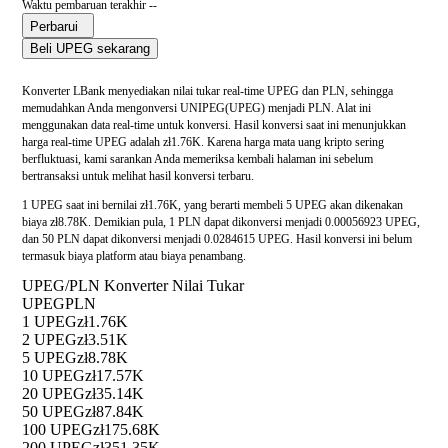
Waktu pembaruan terakhir --
Perbarui
Beli UPEG sekarang
Konverter LBank menyediakan nilai tukar real-time UPEG dan PLN, sehingga
memudahkan Anda mengonversi UNIPEG(UPEG) menjadi PLN. Alat ini
menggunakan data real-time untuk konversi. Hasil konversi saat ini menunjukkan
harga real-time UPEG adalah zł1.76K. Karena harga mata uang kripto sering
berfluktuasi, kami sarankan Anda memeriksa kembali halaman ini sebelum
bertransaksi untuk melihat hasil konversi terbaru.
1 UPEG saat ini bernilai zł1.76K, yang berarti membeli 5 UPEG akan dikenakan
biaya zł8.78K. Demikian pula, 1 PLN dapat dikonversi menjadi 0.00056923 UPEG,
dan 50 PLN dapat dikonversi menjadi 0.0284615 UPEG. Hasil konversi ini belum
termasuk biaya platform atau biaya penambang.
UPEG/PLN Konverter Nilai Tukar
UPEG
PLN
1 UPEG
zł1.76K
2 UPEG
zł3.51K
5 UPEG
zł8.78K
10 UPEG
zł17.57K
20 UPEG
zł35.14K
50 UPEG
zł87.84K
100 UPEG
zł175.68K
200 UPEG
zł351.35K