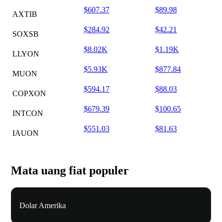
$607.37
$89.98
AXTIB
$284.92
$42.21
SOXSB
$8.02K
$1.19K
LLYON
$5.93K
$877.84
MUON
$594.17
$88.03
COPXON
$679.39
$100.65
INTCON
$551.03
$81.63
IAUON
Mata uang fiat populer
Dolar Amerika