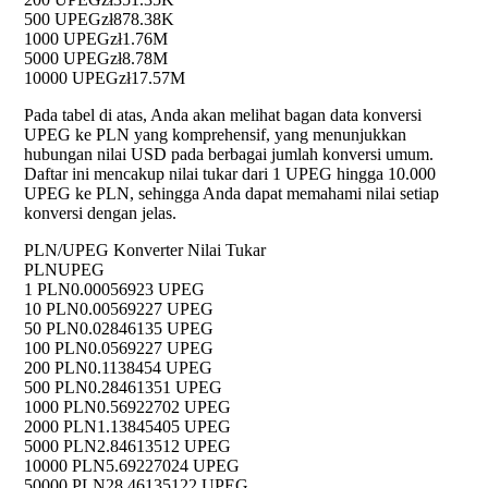
500 UPEG
zł878.38K
1000 UPEG
zł1.76M
5000 UPEG
zł8.78M
10000 UPEG
zł17.57M
Pada tabel di atas, Anda akan melihat bagan data konversi
UPEG ke PLN yang komprehensif, yang menunjukkan
hubungan nilai USD pada berbagai jumlah konversi umum.
Daftar ini mencakup nilai tukar dari 1 UPEG hingga 10.000
UPEG ke PLN, sehingga Anda dapat memahami nilai setiap
konversi dengan jelas.
PLN/UPEG Konverter Nilai Tukar
PLN
UPEG
1 PLN
0.00056923 UPEG
10 PLN
0.00569227 UPEG
50 PLN
0.02846135 UPEG
100 PLN
0.0569227 UPEG
200 PLN
0.1138454 UPEG
500 PLN
0.28461351 UPEG
1000 PLN
0.56922702 UPEG
2000 PLN
1.13845405 UPEG
5000 PLN
2.84613512 UPEG
10000 PLN
5.69227024 UPEG
50000 PLN
28.46135122 UPEG