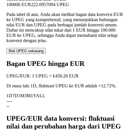
100000 EUR
222.0957094 UPEG
Pada tabel di atas, Anda akan melihat bagan data konversi EUR
ke UPEG yang komprehensif, yang menunjukkan hubungan
nilai EUR dan UPEG pada berbagai jumlah konversi umum.
Daftar ini mencakup nilai tukar dari 1 EUR hingga 100.000
EUR ke UPEG, sehingga Anda dapat memahami nilai setiap
konversi dengan jelas.
Beli UPEG sekarang
Bagan UPEG hingga EUR
UPEG
/
EUR
:
1 UPEG = €450.26 EUR
Di masa lalu 1D, fluktuasi UPEG ke EUR adalah
+12.72%
.
1D
7D
1M
3M
1Y
ALL
--
--
--
UPEG/EUR data konversi: fluktuasi
nilai dan perubahan harga dari UPEG