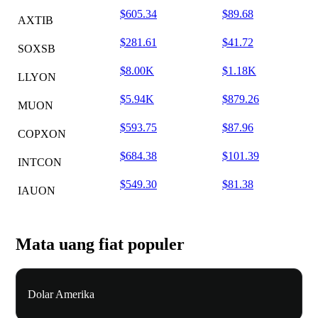
$605.34
$89.68
AXTIB
$281.61
$41.72
SOXSB
$8.00K
$1.18K
LLYON
$5.94K
$879.26
MUON
$593.75
$87.96
COPXON
$684.38
$101.39
INTCON
$549.30
$81.38
IAUON
Mata uang fiat populer
Dolar Amerika