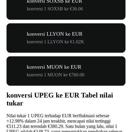
konversi SOXSB ke EUR
konversi 1 SOXSB ke €36.06
konversi LLYON ke EUR
konversi 1 LLYON ke €1.02K
konversi MUON ke EUR
konversi 1 MUON ke €760.00
konversi UPEG ke EUR Tabel nilai
tukar
Nilai tukar 1 UPEG terhadap EUR berfluktuasi sebesar
+12.98%
dalam 24 jam terakhir, mencapai nilai tertinggi
€511.23 dan terendah €380.29. Satu bulan yang lalu, nilai 1
UPEG adalah €148.73, yang menunjukkan perubahan sebesar