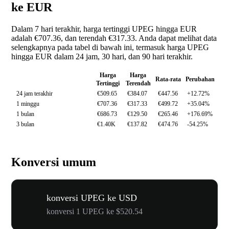
ke EUR
Dalam 7 hari terakhir, harga tertinggi UPEG hingga EUR
adalah €707.36, dan terendah €317.33. Anda dapat melihat data
selengkapnya pada tabel di bawah ini, termasuk harga UPEG
hingga EUR dalam 24 jam, 30 hari, dan 90 hari terakhir.
Harga
Harga
Rata-rata
Perubahan
Tertinggi
Terendah
24 jam terakhir
€509.65
€384.07
€447.56
+12.72%
1 minggu
€707.36
€317.33
€499.72
+35.04%
1 bulan
€686.73
€129.50
€265.46
+176.69%
3 bulan
€1.40K
€137.82
€474.76
-54.25%
Konversi umum
konversi UPEG ke USD
konversi 1 UPEG ke $520.54