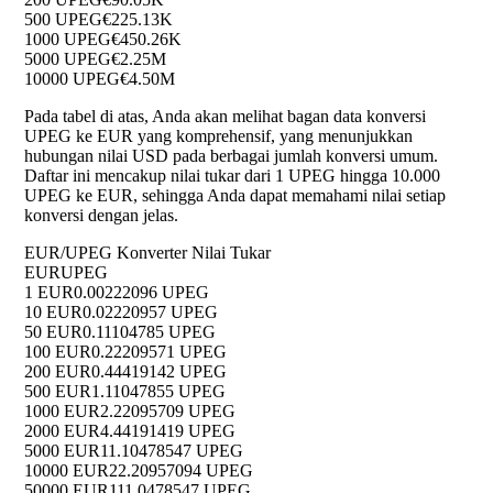
500 UPEG
€225.13K
1000 UPEG
€450.26K
5000 UPEG
€2.25M
10000 UPEG
€4.50M
Pada tabel di atas, Anda akan melihat bagan data konversi
UPEG ke EUR yang komprehensif, yang menunjukkan
hubungan nilai USD pada berbagai jumlah konversi umum.
Daftar ini mencakup nilai tukar dari 1 UPEG hingga 10.000
UPEG ke EUR, sehingga Anda dapat memahami nilai setiap
konversi dengan jelas.
EUR/UPEG Konverter Nilai Tukar
EUR
UPEG
1 EUR
0.00222096 UPEG
10 EUR
0.02220957 UPEG
50 EUR
0.11104785 UPEG
100 EUR
0.22209571 UPEG
200 EUR
0.44419142 UPEG
500 EUR
1.11047855 UPEG
1000 EUR
2.22095709 UPEG
2000 EUR
4.44191419 UPEG
5000 EUR
11.10478547 UPEG
10000 EUR
22.20957094 UPEG
50000 EUR
111.0478547 UPEG