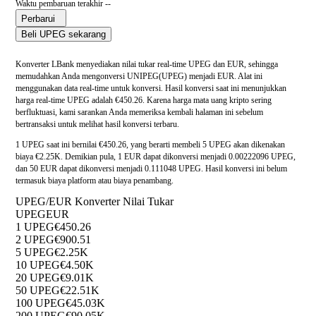
Waktu pembaruan terakhir --
Perbarui
Beli UPEG sekarang
Konverter LBank menyediakan nilai tukar real-time UPEG dan EUR, sehingga
memudahkan Anda mengonversi UNIPEG(UPEG) menjadi EUR. Alat ini
menggunakan data real-time untuk konversi. Hasil konversi saat ini menunjukkan
harga real-time UPEG adalah €450.26. Karena harga mata uang kripto sering
berfluktuasi, kami sarankan Anda memeriksa kembali halaman ini sebelum
bertransaksi untuk melihat hasil konversi terbaru.
1 UPEG saat ini bernilai €450.26, yang berarti membeli 5 UPEG akan dikenakan
biaya €2.25K. Demikian pula, 1 EUR dapat dikonversi menjadi 0.00222096 UPEG,
dan 50 EUR dapat dikonversi menjadi 0.111048 UPEG. Hasil konversi ini belum
termasuk biaya platform atau biaya penambang.
UPEG/EUR Konverter Nilai Tukar
UPEG
EUR
1 UPEG
€450.26
2 UPEG
€900.51
5 UPEG
€2.25K
10 UPEG
€4.50K
20 UPEG
€9.01K
50 UPEG
€22.51K
100 UPEG
€45.03K
200 UPEG
€90.05K