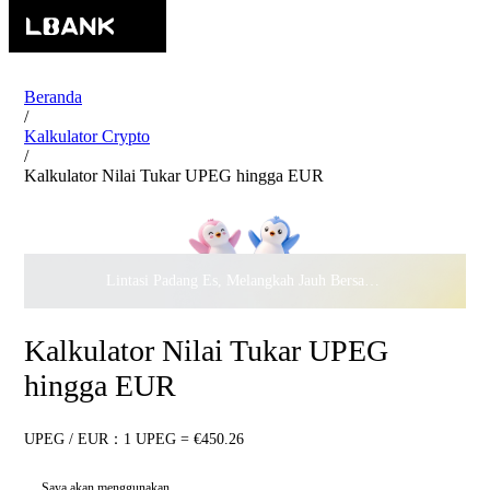
Beranda
/
Kalkulator Crypto
/
Kalkulator Nilai Tukar UPEG hingga EUR
Lintasi Padang Es, Melangkah Jauh Bersama · Rayakan
$500.
Kalkulator Nilai Tukar UPEG
hingga EUR
UPEG / EUR：1 UPEG = €450.26
Saya akan menggunakan