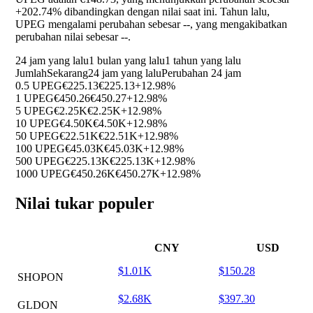
+202.74%
dibandingkan dengan nilai saat ini. Tahun lalu,
UPEG mengalami perubahan sebesar
--
, yang mengakibatkan
perubahan nilai sebesar
--
.
24 jam yang lalu
1 bulan yang lalu
1 tahun yang lalu
Jumlah
Sekarang
24 jam yang lalu
Perubahan 24 jam
0.5 UPEG
€225.13
€225.13
+12.98%
1 UPEG
€450.26
€450.27
+12.98%
5 UPEG
€2.25K
€2.25K
+12.98%
10 UPEG
€4.50K
€4.50K
+12.98%
50 UPEG
€22.51K
€22.51K
+12.98%
100 UPEG
€45.03K
€45.03K
+12.98%
500 UPEG
€225.13K
€225.13K
+12.98%
1000 UPEG
€450.26K
€450.27K
+12.98%
Nilai tukar populer
CNY
USD
$1.01K
$150.28
SHOPON
$2.68K
$397.30
GLDON