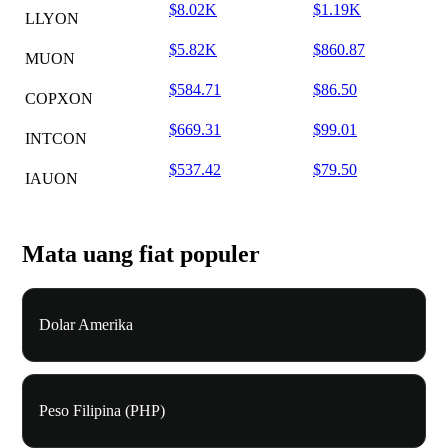
$8.02K
$1.19K
LLYON
$5.82K
$860.87
MUON
$584.71
$86.50
COPXON
$669.31
$99.01
INTCON
$537.42
$79.50
IAUON
Mata uang fiat populer
Dolar Amerika
Peso Filipina (PHP)