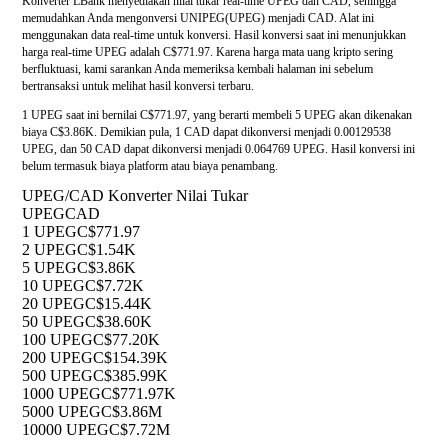
Konverter LBank menyediakan nilai tukar real-time UPEG dan CAD, sehingga
memudahkan Anda mengonversi UNIPEG(UPEG) menjadi CAD. Alat ini
menggunakan data real-time untuk konversi. Hasil konversi saat ini menunjukkan
harga real-time UPEG adalah C$771.97. Karena harga mata uang kripto sering
berfluktuasi, kami sarankan Anda memeriksa kembali halaman ini sebelum
bertransaksi untuk melihat hasil konversi terbaru.
1 UPEG saat ini bernilai C$771.97, yang berarti membeli 5 UPEG akan dikenakan
biaya C$3.86K. Demikian pula, 1 CAD dapat dikonversi menjadi 0.00129538
UPEG, dan 50 CAD dapat dikonversi menjadi 0.064769 UPEG. Hasil konversi ini
belum termasuk biaya platform atau biaya penambang.
UPEG/CAD Konverter Nilai Tukar
UPEG
CAD
1 UPEG
C$771.97
2 UPEG
C$1.54K
5 UPEG
C$3.86K
10 UPEG
C$7.72K
20 UPEG
C$15.44K
50 UPEG
C$38.60K
100 UPEG
C$77.20K
200 UPEG
C$154.39K
500 UPEG
C$385.99K
1000 UPEG
C$771.97K
5000 UPEG
C$3.86M
10000 UPEG
C$7.72M