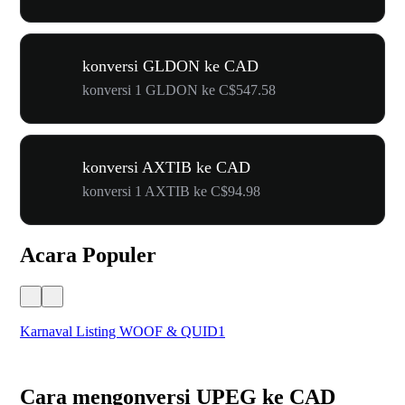
konversi GLDON ke CAD
konversi 1 GLDON ke C$547.58
konversi AXTIB ke CAD
konversi 1 AXTIB ke C$94.98
Acara Populer
Karnaval Listing WOOF & QUID1
Un
Cara mengonversi UPEG ke CAD