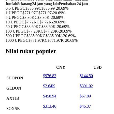
Jumlah
Sekarang
24 jam yang lalu
Perubahan 24 jam
0.5 UPEG
C$385.99
C$385.99
-20.69%
1 UPEG
C$771.97
C$771.97
-20.69%
5 UPEG
C$3.86K
C$3.86K
-20.69%
10 UPEG
C$7.72K
C$7.72K
-20.69%
50 UPEG
C$38.60K
C$38.60K
-20.69%
100 UPEG
C$77.20K
C$77.20K
-20.69%
500 UPEG
C$385.99K
C$385.99K
-20.69%
1000 UPEG
C$771.97K
C$771.97K
-20.69%
Nilai tukar populer
CNY
USD
$976.82
$144.50
SHOPON
$2.64K
$391.02
GLDON
$458.94
$67.89
AXTIB
$313.46
$46.37
SOXSB