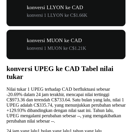
konversi LLYON ke CAD
konversi 1 LLYON ke C$1.66K
konversi MUON ke CAD
konversi 1 MUON ke C$1.21K
konversi UPEG ke CAD Tabel nilai
tukar
Nilai tukar 1 UPEG terhadap CAD berfluktuasi sebesar
-20.69%
dalam 24 jam terakhir, mencapai nilai tertinggi
C$973.36 dan terendah C$733.64. Satu bulan yang lalu, nilai 1
UPEG adalah C$335.74, yang menunjukkan perubahan sebesar
+129.93%
dibandingkan dengan nilai saat ini. Tahun lalu,
UPEG mengalami perubahan sebesar
--
, yang mengakibatkan
perubahan nilai sebesar
--
.
24 jam yang lalu
1 bulan yang lalu
1 tahun yang lalu