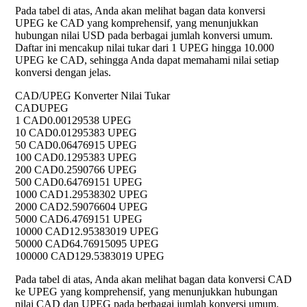
Pada tabel di atas, Anda akan melihat bagan data konversi
UPEG ke CAD yang komprehensif, yang menunjukkan
hubungan nilai USD pada berbagai jumlah konversi umum.
Daftar ini mencakup nilai tukar dari 1 UPEG hingga 10.000
UPEG ke CAD, sehingga Anda dapat memahami nilai setiap
konversi dengan jelas.
CAD/UPEG Konverter Nilai Tukar
CAD
UPEG
1 CAD
0.00129538 UPEG
10 CAD
0.01295383 UPEG
50 CAD
0.06476915 UPEG
100 CAD
0.1295383 UPEG
200 CAD
0.2590766 UPEG
500 CAD
0.64769151 UPEG
1000 CAD
1.29538302 UPEG
2000 CAD
2.59076604 UPEG
5000 CAD
6.4769151 UPEG
10000 CAD
12.95383019 UPEG
50000 CAD
64.76915095 UPEG
100000 CAD
129.5383019 UPEG
Pada tabel di atas, Anda akan melihat bagan data konversi CAD
ke UPEG yang komprehensif, yang menunjukkan hubungan
nilai CAD dan UPEG pada berbagai jumlah konversi umum.