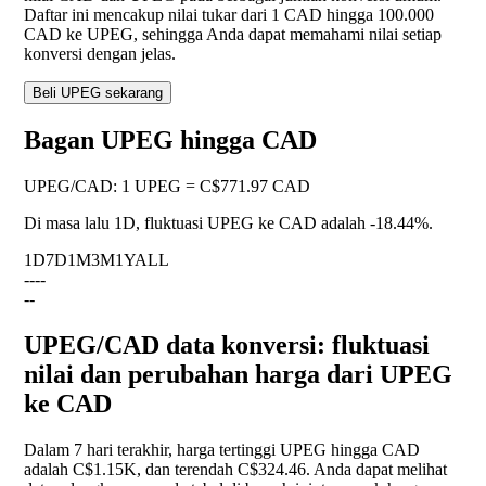
Daftar ini mencakup nilai tukar dari 1 CAD hingga 100.000
CAD ke UPEG, sehingga Anda dapat memahami nilai setiap
konversi dengan jelas.
Beli UPEG sekarang
Bagan UPEG hingga CAD
UPEG
/
CAD
:
1 UPEG = C$771.97 CAD
Di masa lalu 1D, fluktuasi UPEG ke CAD adalah
-18.44%
.
1D
7D
1M
3M
1Y
ALL
--
--
--
UPEG/CAD data konversi: fluktuasi
nilai dan perubahan harga dari UPEG
ke CAD
Dalam 7 hari terakhir, harga tertinggi UPEG hingga CAD
adalah C$1.15K, dan terendah C$324.46. Anda dapat melihat