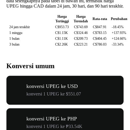
data selengkapnya pada tabel di bawah ini, termasuk harga
UPEG hingga CAD dalam 24 jam, 30 hari, dan 90 hari terakhir.
Harga
Harga
Rata-rata
Perubahan
Tertinggi
Terendah
24 jam terakhir
C$953.73
C$743.69
C$847.91
-18.45%
1 minggu
C$1.15K
C$324.46
C$783.15
+137.93%
1 bulan
C$1.11K
C$209.73
C$404.45
+124.66%
3 bulan
C$2.26K
C$223.21
C$786.03
-33.34%
Konversi umum
konversi UPEG ke USD
konversi 1 UPEG ke $551.07
konversi UPEG ke PHP
konversi 1 UPEG ke ₱33.54K