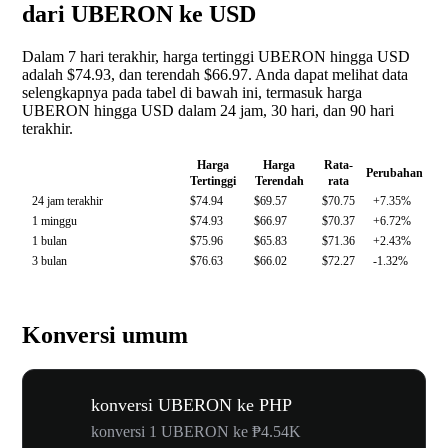
dari UBERON ke USD
Dalam 7 hari terakhir, harga tertinggi UBERON hingga USD
adalah $74.93, dan terendah $66.97. Anda dapat melihat data
selengkapnya pada tabel di bawah ini, termasuk harga
UBERON hingga USD dalam 24 jam, 30 hari, dan 90 hari
terakhir.
Harga
Harga
Rata-
Perubahan
Tertinggi
Terendah
rata
24 jam terakhir
$74.94
$69.57
$70.75
+7.35%
1 minggu
$74.93
$66.97
$70.37
+6.72%
1 bulan
$75.96
$65.83
$71.36
+2.43%
3 bulan
$76.63
$66.02
$72.27
-1.32%
Konversi umum
konversi UBERON ke PHP
konversi 1 UBERON ke ₱4.54K