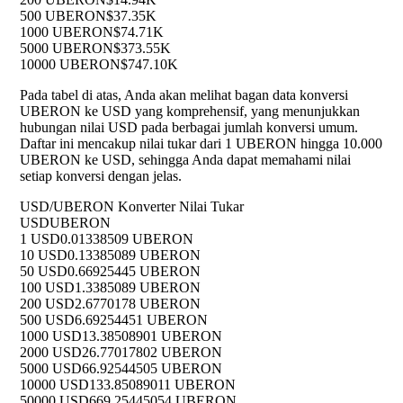
500 UBERON
$37.35K
1000 UBERON
$74.71K
5000 UBERON
$373.55K
10000 UBERON
$747.10K
Pada tabel di atas, Anda akan melihat bagan data konversi
UBERON ke USD yang komprehensif, yang menunjukkan
hubungan nilai USD pada berbagai jumlah konversi umum.
Daftar ini mencakup nilai tukar dari 1 UBERON hingga 10.000
UBERON ke USD, sehingga Anda dapat memahami nilai
setiap konversi dengan jelas.
USD/UBERON Konverter Nilai Tukar
USD
UBERON
1 USD
0.01338509 UBERON
10 USD
0.13385089 UBERON
50 USD
0.66925445 UBERON
100 USD
1.3385089 UBERON
200 USD
2.6770178 UBERON
500 USD
6.69254451 UBERON
1000 USD
13.38508901 UBERON
2000 USD
26.77017802 UBERON
5000 USD
66.92544505 UBERON
10000 USD
133.85089011 UBERON
50000 USD
669.25445054 UBERON