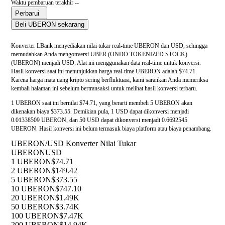
Waktu pembaruan terakhir --
Perbarui
Beli UBERON sekarang
Konverter LBank menyediakan nilai tukar real-time UBERON dan USD, sehingga
memudahkan Anda mengonversi UBER (ONDO TOKENIZED STOCK)
(UBERON) menjadi USD. Alat ini menggunakan data real-time untuk konversi.
Hasil konversi saat ini menunjukkan harga real-time UBERON adalah $74.71.
Karena harga mata uang kripto sering berfluktuasi, kami sarankan Anda memeriksa
kembali halaman ini sebelum bertransaksi untuk melihat hasil konversi terbaru.
1 UBERON saat ini bernilai $74.71, yang berarti membeli 5 UBERON akan
dikenakan biaya $373.55. Demikian pula, 1 USD dapat dikonversi menjadi
0.01338509 UBERON, dan 50 USD dapat dikonversi menjadi 0.6692545
UBERON. Hasil konversi ini belum termasuk biaya platform atau biaya penambang.
UBERON/USD Konverter Nilai Tukar
UBERON
USD
1 UBERON
$74.71
2 UBERON
$149.42
5 UBERON
$373.55
10 UBERON
$747.10
20 UBERON
$1.49K
50 UBERON
$3.74K
100 UBERON
$7.47K
200 UBERON
$14.94K