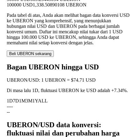
100000 USD
1,338.50890108 UBERON
Pada tabel di atas, Anda akan melihat bagan data konversi USD
ke UBERON yang komprehensif, yang menunjukkan
hubungan nilai USD dan UBERON pada berbagai jumlah
konversi umum. Daftar ini mencakup nilai tukar dari 1 USD
hingga 100.000 USD ke UBERON, sehingga Anda dapat
memahami nilai setiap konversi dengan jelas.
Beli UBERON sekarang
Bagan UBERON hingga USD
UBERON
/
USD
:
1 UBERON = $74.71 USD
Di masa lalu 1D, fluktuasi UBERON ke USD adalah
+7.34%
.
1D
7D
1M
3M
1Y
ALL
--
--
--
UBERON/USD data konversi:
fluktuasi nilai dan perubahan harga