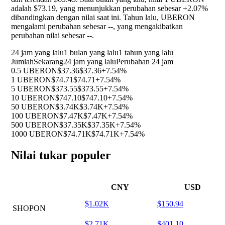
adalah $73.19, yang menunjukkan perubahan sebesar
+2.07%
dibandingkan dengan nilai saat ini. Tahun lalu, UBERON
mengalami perubahan sebesar
--
, yang mengakibatkan
perubahan nilai sebesar
--
.
24 jam yang lalu
1 bulan yang lalu
1 tahun yang lalu
Jumlah
Sekarang
24 jam yang lalu
Perubahan 24 jam
0.5 UBERON
$37.36
$37.36
+7.54%
1 UBERON
$74.71
$74.71
+7.54%
5 UBERON
$373.55
$373.55
+7.54%
10 UBERON
$747.10
$747.10
+7.54%
50 UBERON
$3.74K
$3.74K
+7.54%
100 UBERON
$7.47K
$7.47K
+7.54%
500 UBERON
$37.35K
$37.35K
+7.54%
1000 UBERON
$74.71K
$74.71K
+7.54%
Nilai tukar populer
CNY
USD
$1.02K
$150.94
SHOPON
$2.71K
$401.10