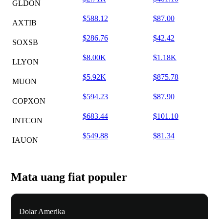
GLDON
$588.12
$87.00
AXTIB
$286.76
$42.42
SOXSB
$8.00K
$1.18K
LLYON
$5.92K
$875.78
MUON
$594.23
$87.90
COPXON
$683.44
$101.10
INTCON
$549.88
$81.34
IAUON
Mata uang fiat populer
Dolar Amerika