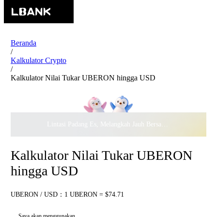
Beranda
/
Kalkulator Crypto
/
Kalkulator Nilai Tukar UBERON hingga USD
Lintasi Padang Es, Melangkah Jauh Bersama · Rayakan
$500.
Kalkulator Nilai Tukar UBERON
hingga USD
UBERON / USD：1 UBERON = $74.71
Saya akan menggunakan