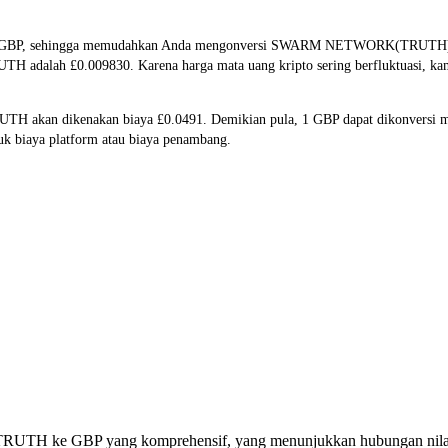
an GBP, sehingga memudahkan Anda mengonversi SWARM NETWORK(TRUTH) men
TRUTH adalah £0.009830. Karena harga mata uang kripto sering berfluktuasi, 
TRUTH akan dikenakan biaya £0.0491. Demikian pula, 1 GBP dapat dikonversi
k biaya platform atau biaya penambang.
rsi TRUTH ke GBP yang komprehensif, yang menunjukkan hubungan nila