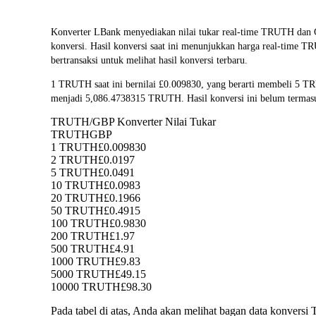
Konverter LBank menyediakan nilai tukar real-time TRUTH d
konversi. Hasil konversi saat ini menunjukkan harga real-time 
bertransaksi untuk melihat hasil konversi terbaru.
1 TRUTH saat ini bernilai £0.009830, yang berarti membeli 5 
menjadi 5,086.4738315 TRUTH. Hasil konversi ini belum termasu
TRUTH/GBP Konverter Nilai Tukar
TRUTH
GBP
1 TRUTH
£0.009830
2 TRUTH
£0.0197
5 TRUTH
£0.0491
10 TRUTH
£0.0983
20 TRUTH
£0.1966
50 TRUTH
£0.4915
100 TRUTH
£0.9830
200 TRUTH
£1.97
500 TRUTH
£4.91
1000 TRUTH
£9.83
5000 TRUTH
£49.15
10000 TRUTH
£98.30
Pada tabel di atas, Anda akan melihat bagan data konve