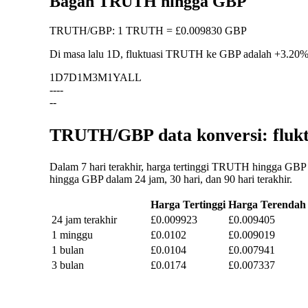
Bagan TRUTH hingga GBP
TRUTH
/
GBP
:
1 TRUTH = £0.009830 GBP
Di masa lalu 1D, fluktuasi TRUTH ke GBP adalah
+3.20
1D
7D
1M
3M
1Y
ALL
--
--
--
TRUTH/GBP data konversi: flukt
Dalam 7 hari terakhir, harga tertinggi TRUTH hingga GBP
hingga GBP dalam 24 jam, 30 hari, dan 90 hari terakhir.
Harga Tertinggi
Harga Terendah
24 jam terakhir
£0.009923
£0.009405
1 minggu
£0.0102
£0.009019
1 bulan
£0.0104
£0.007941
3 bulan
£0.0174
£0.007337