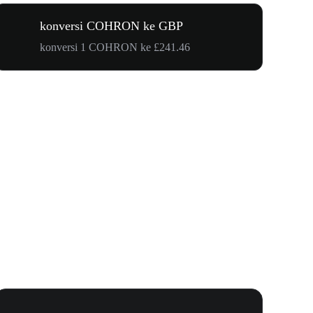
konversi COHRON ke GBP
konversi 1 COHRON ke £241.46
Undangan 