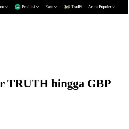
pot
Prediksi
Earn
TradFi
Acara Populer
kar TRUTH hingga GBP