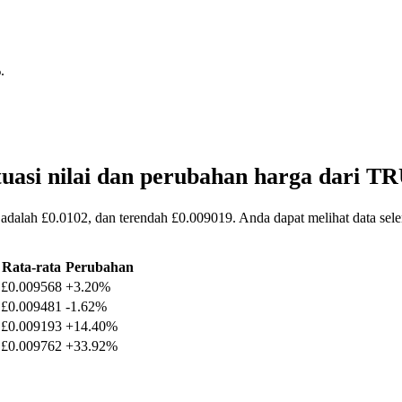
%
.
uasi nilai dan perubahan harga dari 
 adalah £0.0102, dan terendah £0.009019. Anda dapat melihat data se
Rata-rata
Perubahan
£0.009568
+3.20%
£0.009481
-1.62%
£0.009193
+14.40%
£0.009762
+33.92%