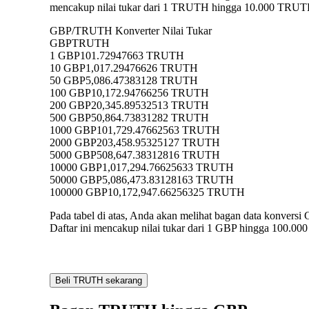
mencakup nilai tukar dari 1 TRUTH hingga 10.000 TRUTH 
GBP/TRUTH Konverter Nilai Tukar
GBP
TRUTH
1 GBP
101.72947663 TRUTH
10 GBP
1,017.29476626 TRUTH
50 GBP
5,086.47383128 TRUTH
100 GBP
10,172.94766256 TRUTH
200 GBP
20,345.89532513 TRUTH
500 GBP
50,864.73831282 TRUTH
1000 GBP
101,729.47662563 TRUTH
2000 GBP
203,458.95325127 TRUTH
5000 GBP
508,647.38312816 TRUTH
10000 GBP
1,017,294.76625633 TRUTH
50000 GBP
5,086,473.83128163 TRUTH
100000 GBP
10,172,947.66256325 TRUTH
Pada tabel di atas, Anda akan melihat bagan data konv
Daftar ini mencakup nilai tukar dari 1 GBP hingga 100.0
Beli TRUTH sekarang