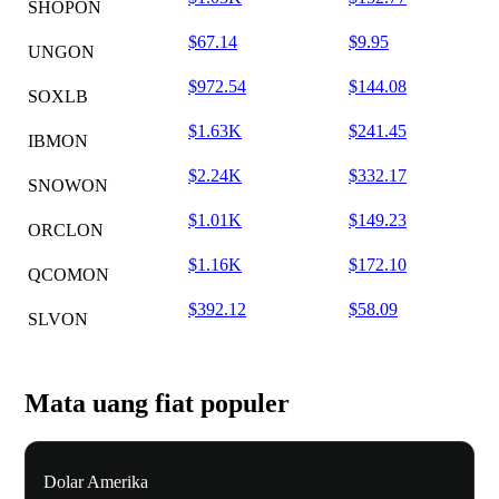
SHOPON
$67.14
$9.95
UNGON
$972.54
$144.08
SOXLB
$1.63K
$241.45
IBMON
$2.24K
$332.17
SNOWON
$1.01K
$149.23
ORCLON
$1.16K
$172.10
QCOMON
$392.12
$58.09
SLVON
Mata uang fiat populer
Dolar Amerika