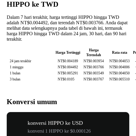
HIPPO ke TWD
Dalam 7 hari terakhir, harga tertinggi HIPPO hingga TWD
adalah NT$0.004492, dan terendah NT$0.003766. Anda dapat
melihat data selengkapnya pada tabel di bawah ini, termasuk
harga HIPPO hingga TWD dalam 24 jam, 30 hari, dan 90 hari
terakhir.
Harga
Harga Tertinggi
Rata-rata
P
Terendah
24 jam terakhir
NT$0.004189
NT$0.003954
NT$0.004053
1 minggu
NT$0.004492
NT$0.003766
NT$0.004006
1 bulan
NT$0.005291
NT$0.003549
NT$0.004050
3 bulan
NT$0.0105
NT$0.003767
NT$0.005510
Konversi umum
konversi HIPPO ke USD
konversi 1 HIPPO ke $0.000126