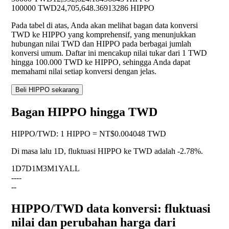
100000 TWD
24,705,648.36913286 HIPPO
Pada tabel di atas, Anda akan melihat bagan data konversi
TWD ke HIPPO yang komprehensif, yang menunjukkan
hubungan nilai TWD dan HIPPO pada berbagai jumlah
konversi umum. Daftar ini mencakup nilai tukar dari 1 TWD
hingga 100.000 TWD ke HIPPO, sehingga Anda dapat
memahami nilai setiap konversi dengan jelas.
Beli HIPPO sekarang
Bagan HIPPO hingga TWD
HIPPO
/
TWD
:
1 HIPPO = NT$0.004048 TWD
Di masa lalu 1D, fluktuasi HIPPO ke TWD adalah
-2.78%
.
1D
7D
1M
3M
1Y
ALL
--
--
--
HIPPO/TWD data konversi: fluktuasi
nilai dan perubahan harga dari