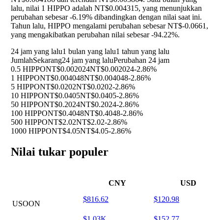
lalu, nilai 1 HIPPO adalah NT$0.004315, yang menunjukkan
perubahan sebesar
-6.19%
dibandingkan dengan nilai saat ini.
Tahun lalu, HIPPO mengalami perubahan sebesar NT$-0.0661,
yang mengakibatkan perubahan nilai sebesar
-94.22%
.
24 jam yang lalu
1 bulan yang lalu
1 tahun yang lalu
Jumlah
Sekarang
24 jam yang lalu
Perubahan 24 jam
0.5 HIPPO
NT$0.002024
NT$0.002024
-2.86%
1 HIPPO
NT$0.004048
NT$0.004048
-2.86%
5 HIPPO
NT$0.0202
NT$0.0202
-2.86%
10 HIPPO
NT$0.0405
NT$0.0405
-2.86%
50 HIPPO
NT$0.2024
NT$0.2024
-2.86%
100 HIPPO
NT$0.4048
NT$0.4048
-2.86%
500 HIPPO
NT$2.02
NT$2.02
-2.86%
1000 HIPPO
NT$4.05
NT$4.05
-2.86%
Nilai tukar populer
CNY
USD
$816.62
$120.98
USOON
$1.03K
$152.77