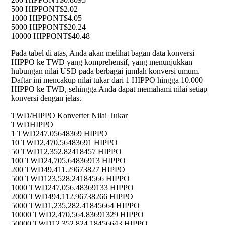
500 HIPPO
NT$2.02
1000 HIPPO
NT$4.05
5000 HIPPO
NT$20.24
10000 HIPPO
NT$40.48
Pada tabel di atas, Anda akan melihat bagan data konversi
HIPPO ke TWD yang komprehensif, yang menunjukkan
hubungan nilai USD pada berbagai jumlah konversi umum.
Daftar ini mencakup nilai tukar dari 1 HIPPO hingga 10.000
HIPPO ke TWD, sehingga Anda dapat memahami nilai setiap
konversi dengan jelas.
TWD/HIPPO Konverter Nilai Tukar
TWD
HIPPO
1 TWD
247.05648369 HIPPO
10 TWD
2,470.56483691 HIPPO
50 TWD
12,352.82418457 HIPPO
100 TWD
24,705.64836913 HIPPO
200 TWD
49,411.29673827 HIPPO
500 TWD
123,528.24184566 HIPPO
1000 TWD
247,056.48369133 HIPPO
2000 TWD
494,112.96738266 HIPPO
5000 TWD
1,235,282.41845664 HIPPO
10000 TWD
2,470,564.83691329 HIPPO
50000 TWD
12,352,824.18456643 HIPPO