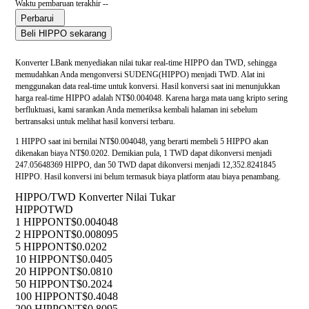
Waktu pembaruan terakhir --
Perbarui
Beli HIPPO sekarang
Konverter LBank menyediakan nilai tukar real-time HIPPO dan TWD, sehingga
memudahkan Anda mengonversi SUDENG(HIPPO) menjadi TWD. Alat ini
menggunakan data real-time untuk konversi. Hasil konversi saat ini menunjukkan
harga real-time HIPPO adalah NT$0.004048. Karena harga mata uang kripto sering
berfluktuasi, kami sarankan Anda memeriksa kembali halaman ini sebelum
bertransaksi untuk melihat hasil konversi terbaru.
1 HIPPO saat ini bernilai NT$0.004048, yang berarti membeli 5 HIPPO akan
dikenakan biaya NT$0.0202. Demikian pula, 1 TWD dapat dikonversi menjadi
247.05648369 HIPPO, dan 50 TWD dapat dikonversi menjadi 12,352.8241845
HIPPO. Hasil konversi ini belum termasuk biaya platform atau biaya penambang.
HIPPO/TWD Konverter Nilai Tukar
HIPPO
TWD
1 HIPPO
NT$0.004048
2 HIPPO
NT$0.008095
5 HIPPO
NT$0.0202
10 HIPPO
NT$0.0405
20 HIPPO
NT$0.0810
50 HIPPO
NT$0.2024
100 HIPPO
NT$0.4048
200 HIPPO
NT$0.8095