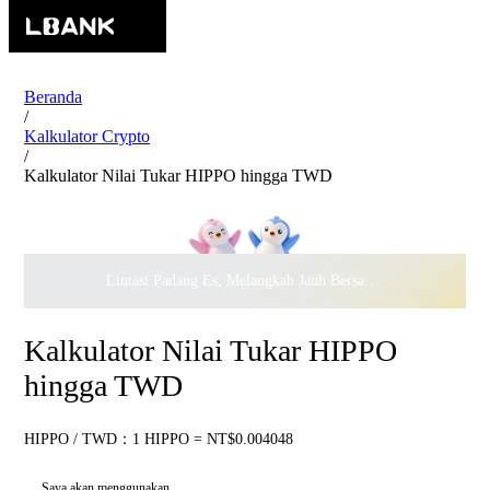
Beranda
/
Kalkulator Crypto
/
Kalkulator Nilai Tukar HIPPO hingga TWD
Lintasi Padang Es, Melangkah Jauh Bersama · Rayakan
$500.
Kalkulator Nilai Tukar HIPPO
hingga TWD
HIPPO / TWD：1 HIPPO = NT$0.004048
Saya akan menggunakan