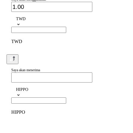
TWD
TWD
Saya akan menerima
HIPPO
HIPPO