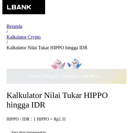
Beranda
/
Kalkulator Crypto
/
Kalkulator Nilai Tukar HIPPO hingga IDR
Lintasi Padang Es, Melangkah Jauh Bersama · Rayakan
$500.
Kalkulator Nilai Tukar HIPPO
hingga IDR
HIPPO / IDR：1 HIPPO = Rp2.31
Saya akan menggunakan