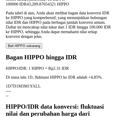
100000 IDR
43,209.87654321 HIPPO
Pada tabel di atas, Anda akan melihat bagan data konversi IDR
ke HIPPO yang komprehensif, yang menunjukkan hubungan
nilai IDR dan HIPPO pada berbagai jumlah konversi umum.
Daftar ini mencakup nilai tukar dari 1 IDR hingga 100.000 IDR
ke HIPPO, sehingga Anda dapat memahami nilai setiap
konversi dengan jelas.
Beli HIPPO sekarang
Bagan HIPPO hingga IDR
HIPPO
/
IDR
:
1 HIPPO = Rp2.31 IDR
Di masa lalu 1D, fluktuasi HIPPO ke IDR adalah
+4.85%
.
1D
7D
1M
3M
1Y
ALL
--
--
--
HIPPO/IDR data konversi: fluktuasi
nilai dan perubahan harga dari