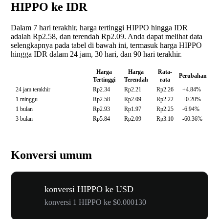
HIPPO ke IDR
Dalam 7 hari terakhir, harga tertinggi HIPPO hingga IDR
adalah Rp2.58, dan terendah Rp2.09. Anda dapat melihat data
selengkapnya pada tabel di bawah ini, termasuk harga HIPPO
hingga IDR dalam 24 jam, 30 hari, dan 90 hari terakhir.
Harga
Harga
Rata-
Perubahan
Tertinggi
Terendah
rata
24 jam terakhir
Rp2.34
Rp2.21
Rp2.26
+4.84%
1 minggu
Rp2.58
Rp2.09
Rp2.22
+0.20%
1 bulan
Rp2.93
Rp1.97
Rp2.25
-6.94%
3 bulan
Rp5.84
Rp2.09
Rp3.10
-60.36%
Konversi umum
konversi HIPPO ke USD
konversi 1 HIPPO ke $0.000130