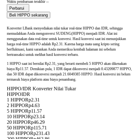
Waktu pembaruan terakhir --
Perbarui
Beli HIPPO sekarang
Konverter LBank menyediakan nilai tukar real-time HIPPO dan IDR, sehingga
memudahkan Anda mengonversi SUDENG(HIPPO) menjadi IDR. Alat ini
menggunakan data real-time untuk konversi. Hasil konversi saat ini menunjukkan
harga real-time HIPPO adalah Rp2.31. Karena harga mata uang kripto sering
berfluktuasi, kami sarankan Anda memeriksa kembali halaman ini sebelum
bertransaksi untuk melihat hasil konversi terbaru.
1 HIPPO saat ini bernilai Rp2.31, yang berarti membeli 5 HIPPO akan dikenakan
biaya Rp11.57. Demikian pula, 1 IDR dapat dikonversi menjadi 0.43209877 HIPPO,
dan 50 IDR dapat dikonversi menjadi 21.6049385 HIPPO. Hasil konversi ini belum
termasuk biaya platform atau biaya penambang.
HIPPO/IDR Konverter Nilai Tukar
HIPPO
IDR
1 HIPPO
Rp2.31
2 HIPPO
Rp4.63
5 HIPPO
Rp11.57
10 HIPPO
Rp23.14
20 HIPPO
Rp46.29
50 HIPPO
Rp115.71
100 HIPPO
Rp231.43
200 HIPPO
Rp462.86