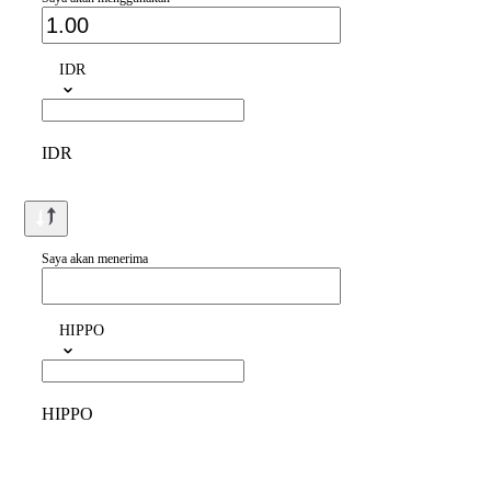
IDR
IDR
Saya akan menerima
HIPPO
HIPPO