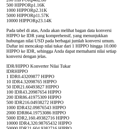
500 HIPPO
Rp1.16K
1000 HIPPO
Rp2.31K
5000 HIPPO
Rp11.57K
10000 HIPPO
Rp23.14K
Pada tabel di atas, Anda akan melihat bagan data konversi
HIPPO ke IDR yang komprehensif, yang menunjukkan
hubungan nilai USD pada berbagai jumlah konversi umum.
Daftar ini mencakup nilai tukar dari 1 HIPPO hingga 10.000
HIPPO ke IDR, sehingga Anda dapat memahami nilai setiap
konversi dengan jelas.
IDR/HIPPO Konverter Nilai Tukar
IDR
HIPPO
1 IDR
0.43209877 HIPPO
10 IDR
4.32098765 HIPPO
50 IDR
21.60493827 HIPPO
100 IDR
43.20987654 HIPPO
200 IDR
86.41975309 HIPPO
500 IDR
216.04938272 HIPPO
1000 IDR
432.09876543 HIPPO
2000 IDR
864.19753086 HIPPO
5000 IDR
2,160.49382716 HIPPO
10000 IDR
4,320.98765432 HIPPO
50000 IDR
21,604.9382716 HIPPO