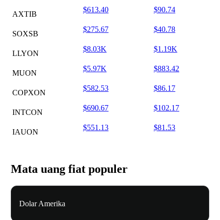
$613.40
$90.74
AXTIB
$275.67
$40.78
SOXSB
$8.03K
$1.19K
LLYON
$5.97K
$883.42
MUON
$582.53
$86.17
COPXON
$690.67
$102.17
INTCON
$551.13
$81.53
IAUON
Mata uang fiat populer
Dolar Amerika