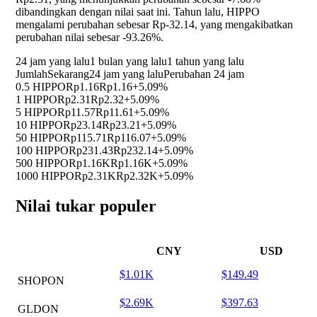
dibandingkan dengan nilai saat ini. Tahun lalu, HIPPO
mengalami perubahan sebesar Rp-32.14, yang mengakibatkan
perubahan nilai sebesar
-93.26%
.
24 jam yang lalu
1 bulan yang lalu
1 tahun yang lalu
Jumlah
Sekarang
24 jam yang lalu
Perubahan 24 jam
0.5 HIPPO
Rp1.16
Rp1.16
+5.09%
1 HIPPO
Rp2.31
Rp2.32
+5.09%
5 HIPPO
Rp11.57
Rp11.61
+5.09%
10 HIPPO
Rp23.14
Rp23.21
+5.09%
50 HIPPO
Rp115.71
Rp116.07
+5.09%
100 HIPPO
Rp231.43
Rp232.14
+5.09%
500 HIPPO
Rp1.16K
Rp1.16K
+5.09%
1000 HIPPO
Rp2.31K
Rp2.32K
+5.09%
Nilai tukar populer
CNY
USD
$1.01K
$149.49
SHOPON
$2.69K
$397.63
GLDON