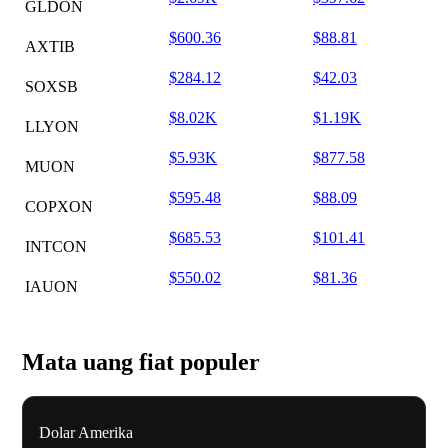
GLDON
$600.36
$88.81
AXTIB
$284.12
$42.03
SOXSB
$8.02K
$1.19K
LLYON
$5.93K
$877.58
MUON
$595.48
$88.09
COPXON
$685.53
$101.41
INTCON
$550.02
$81.36
IAUON
Mata uang fiat populer
Dolar Amerika