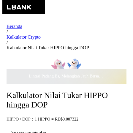
Beranda
/
Kalkulator Crypto
/
Kalkulator Nilai Tukar HIPPO hingga DOP
Lintasi Padang Es, Melangkah Jauh Bersama · Rayakan
$500.
Kalkulator Nilai Tukar HIPPO
hingga DOP
HIPPO / DOP：1 HIPPO = RD$0.007322
Saya akan menggunakan