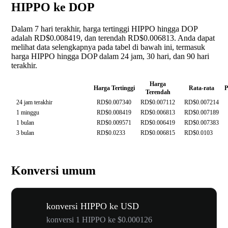
HIPPO ke DOP
Dalam 7 hari terakhir, harga tertinggi HIPPO hingga DOP
adalah RD$0.008419, dan terendah RD$0.006813. Anda dapat
melihat data selengkapnya pada tabel di bawah ini, termasuk
harga HIPPO hingga DOP dalam 24 jam, 30 hari, dan 90 hari
terakhir.
Harga
Harga Tertinggi
Rata-rata
P
Terendah
24 jam terakhir
RD$0.007340
RD$0.007112
RD$0.007214
1 minggu
RD$0.008419
RD$0.006813
RD$0.007189
1 bulan
RD$0.009571
RD$0.006419
RD$0.007383
3 bulan
RD$0.0233
RD$0.006815
RD$0.0103
Konversi umum
konversi HIPPO ke USD
konversi 1 HIPPO ke $0.000126