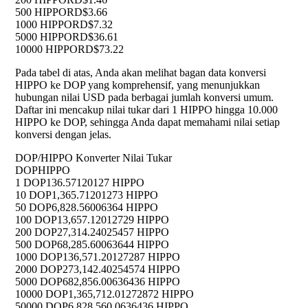
500 HIPPO
RD$3.66
1000 HIPPO
RD$7.32
5000 HIPPO
RD$36.61
10000 HIPPO
RD$73.22
Pada tabel di atas, Anda akan melihat bagan data konversi
HIPPO ke DOP yang komprehensif, yang menunjukkan
hubungan nilai USD pada berbagai jumlah konversi umum.
Daftar ini mencakup nilai tukar dari 1 HIPPO hingga 10.000
HIPPO ke DOP, sehingga Anda dapat memahami nilai setiap
konversi dengan jelas.
DOP/HIPPO Konverter Nilai Tukar
DOP
HIPPO
1 DOP
136.57120127 HIPPO
10 DOP
1,365.71201273 HIPPO
50 DOP
6,828.56006364 HIPPO
100 DOP
13,657.12012729 HIPPO
200 DOP
27,314.24025457 HIPPO
500 DOP
68,285.60063644 HIPPO
1000 DOP
136,571.20127287 HIPPO
2000 DOP
273,142.40254574 HIPPO
5000 DOP
682,856.00636436 HIPPO
10000 DOP
1,365,712.01272872 HIPPO
50000 DOP
6,828,560.0636436 HIPPO