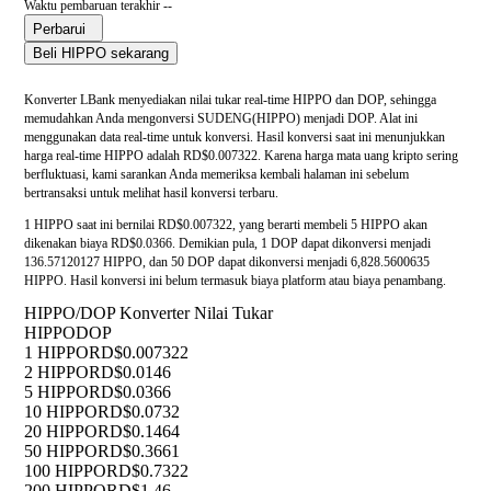
Waktu pembaruan terakhir --
Perbarui
Beli HIPPO sekarang
Konverter LBank menyediakan nilai tukar real-time HIPPO dan DOP, sehingga
memudahkan Anda mengonversi SUDENG(HIPPO) menjadi DOP. Alat ini
menggunakan data real-time untuk konversi. Hasil konversi saat ini menunjukkan
harga real-time HIPPO adalah RD$0.007322. Karena harga mata uang kripto sering
berfluktuasi, kami sarankan Anda memeriksa kembali halaman ini sebelum
bertransaksi untuk melihat hasil konversi terbaru.
1 HIPPO saat ini bernilai RD$0.007322, yang berarti membeli 5 HIPPO akan
dikenakan biaya RD$0.0366. Demikian pula, 1 DOP dapat dikonversi menjadi
136.57120127 HIPPO, dan 50 DOP dapat dikonversi menjadi 6,828.5600635
HIPPO. Hasil konversi ini belum termasuk biaya platform atau biaya penambang.
HIPPO/DOP Konverter Nilai Tukar
HIPPO
DOP
1 HIPPO
RD$0.007322
2 HIPPO
RD$0.0146
5 HIPPO
RD$0.0366
10 HIPPO
RD$0.0732
20 HIPPO
RD$0.1464
50 HIPPO
RD$0.3661
100 HIPPO
RD$0.7322
200 HIPPO
RD$1.46