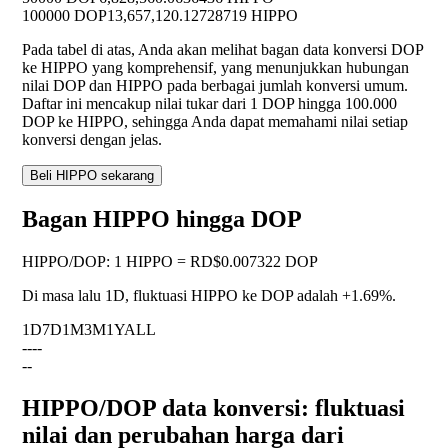
100000 DOP
13,657,120.12728719 HIPPO
Pada tabel di atas, Anda akan melihat bagan data konversi DOP
ke HIPPO yang komprehensif, yang menunjukkan hubungan
nilai DOP dan HIPPO pada berbagai jumlah konversi umum.
Daftar ini mencakup nilai tukar dari 1 DOP hingga 100.000
DOP ke HIPPO, sehingga Anda dapat memahami nilai setiap
konversi dengan jelas.
Beli HIPPO sekarang
Bagan HIPPO hingga DOP
HIPPO
/
DOP
:
1 HIPPO = RD$0.007322 DOP
Di masa lalu 1D, fluktuasi HIPPO ke DOP adalah
+1.69%
.
1D
7D
1M
3M
1Y
ALL
--
--
--
HIPPO/DOP data konversi: fluktuasi
nilai dan perubahan harga dari