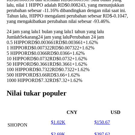
lalu, nilai 1 HIPPO adalah RD$0.008243, yang menunjukkan
perubahan sebesar
-11.16%
dibandingkan dengan nilai saat ini.
Tahun lalu, HIPPO mengalami perubahan sebesar RD$-0.1047,
yang mengakibatkan perubahan nilai sebesar
-93.46%
.
24 jam yang lalu
1 bulan yang lalu
1 tahun yang lalu
Jumlah
Sekarang
24 jam yang lalu
Perubahan 24 jam
0.5 HIPPO
RD$0.003661
RD$0.003661
+1.62%
1 HIPPO
RD$0.007322
RD$0.007322
+1.62%
5 HIPPO
RD$0.0366
RD$0.0366
+1.62%
10 HIPPO
RD$0.0732
RD$0.0732
+1.62%
50 HIPPO
RD$0.3661
RD$0.3661
+1.62%
100 HIPPO
RD$0.7322
RD$0.7322
+1.62%
500 HIPPO
RD$3.66
RD$3.66
+1.62%
1000 HIPPO
RD$7.32
RD$7.32
+1.62%
Nilai tukar populer
CNY
USD
$1.02K
$150.67
SHOPON
$2.69K
$397.62