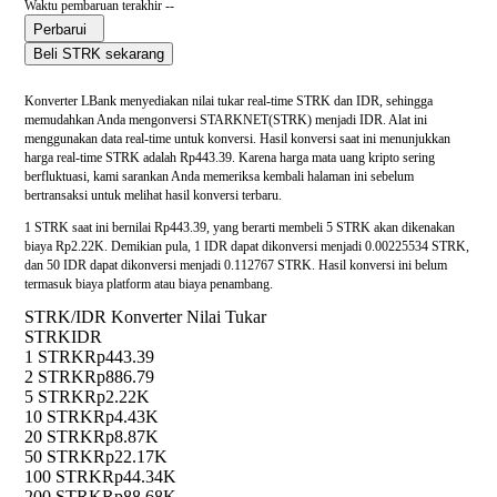
Waktu pembaruan terakhir --
Perbarui
Beli STRK sekarang
Konverter LBank menyediakan nilai tukar real-time STRK dan IDR, sehingga
memudahkan Anda mengonversi STARKNET(STRK) menjadi IDR. Alat ini
menggunakan data real-time untuk konversi. Hasil konversi saat ini menunjukkan
harga real-time STRK adalah Rp443.39. Karena harga mata uang kripto sering
berfluktuasi, kami sarankan Anda memeriksa kembali halaman ini sebelum
bertransaksi untuk melihat hasil konversi terbaru.
1 STRK saat ini bernilai Rp443.39, yang berarti membeli 5 STRK akan dikenakan
biaya Rp2.22K. Demikian pula, 1 IDR dapat dikonversi menjadi 0.00225534 STRK,
dan 50 IDR dapat dikonversi menjadi 0.112767 STRK. Hasil konversi ini belum
termasuk biaya platform atau biaya penambang.
STRK/IDR Konverter Nilai Tukar
STRK
IDR
1 STRK
Rp443.39
2 STRK
Rp886.79
5 STRK
Rp2.22K
10 STRK
Rp4.43K
20 STRK
Rp8.87K
50 STRK
Rp22.17K
100 STRK
Rp44.34K
200 STRK
Rp88.68K