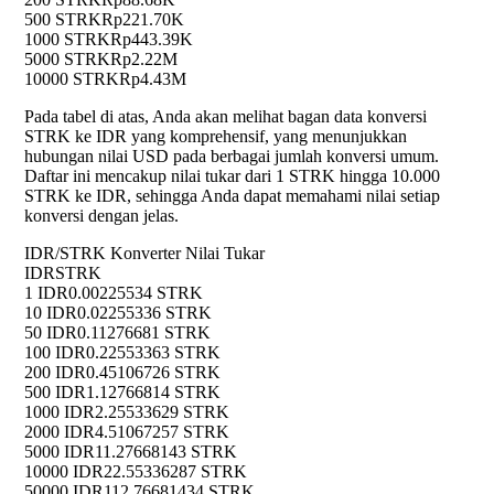
500 STRK
Rp221.70K
1000 STRK
Rp443.39K
5000 STRK
Rp2.22M
10000 STRK
Rp4.43M
Pada tabel di atas, Anda akan melihat bagan data konversi
STRK ke IDR yang komprehensif, yang menunjukkan
hubungan nilai USD pada berbagai jumlah konversi umum.
Daftar ini mencakup nilai tukar dari 1 STRK hingga 10.000
STRK ke IDR, sehingga Anda dapat memahami nilai setiap
konversi dengan jelas.
IDR/STRK Konverter Nilai Tukar
IDR
STRK
1 IDR
0.00225534 STRK
10 IDR
0.02255336 STRK
50 IDR
0.11276681 STRK
100 IDR
0.22553363 STRK
200 IDR
0.45106726 STRK
500 IDR
1.12766814 STRK
1000 IDR
2.25533629 STRK
2000 IDR
4.51067257 STRK
5000 IDR
11.27668143 STRK
10000 IDR
22.55336287 STRK
50000 IDR
112.76681434 STRK