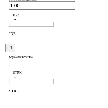
IDR
IDR
Saya akan menerima
STRK
STRK