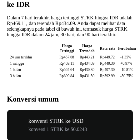
ke IDR
Dalam 7 hari terakhir, harga tertinggi STRK hingga IDR adalah
Rp469.11, dan terendah Rp434.09. Anda dapat melihat data
selengkapnya pada tabel di bawah ini, termasuk harga STRK
hingga IDR dalam 24 jam, 30 hari, dan 90 hari terakhir.
Harga
Harga
Rata-rata
Perubahan
Tertinggi
Terendah
24 jam terakhir
Rp457.68
Rp443.21
Rp449.72
-1.35%
1 minggu
Rp469.11
Rp434.09
Rp449.30
+0.97%
1 bulan
Rp564.64
Rp430.89
Rp497.30
-19.81%
3 bulan
Rp899.84
Rp431.50
Rp592.99
-50.75%
Konversi umum
konversi STRK ke USD
konversi 1 STRK ke $0.0248