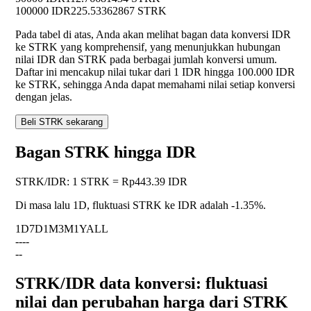
100000 IDR
225.53362867 STRK
Pada tabel di atas, Anda akan melihat bagan data konversi IDR
ke STRK yang komprehensif, yang menunjukkan hubungan
nilai IDR dan STRK pada berbagai jumlah konversi umum.
Daftar ini mencakup nilai tukar dari 1 IDR hingga 100.000 IDR
ke STRK, sehingga Anda dapat memahami nilai setiap konversi
dengan jelas.
Beli STRK sekarang
Bagan STRK hingga IDR
STRK
/
IDR
:
1 STRK = Rp443.39 IDR
Di masa lalu 1D, fluktuasi STRK ke IDR adalah
-1.35%
.
1D
7D
1M
3M
1Y
ALL
--
--
--
STRK/IDR data konversi: fluktuasi
nilai dan perubahan harga dari STRK