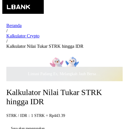
Beranda
/
Kalkulator Crypto
/
Kalkulator Nilai Tukar STRK hingga IDR
Lintasi Padang Es, Melangkah Jauh Bersama · Rayakan
$500.
Kalkulator Nilai Tukar STRK
hingga IDR
STRK / IDR：1 STRK = Rp443.39
Saya akan menggunakan