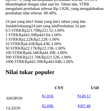
dibandingkan dengan nilai saat ini. Tahun lalu, STRK
mengalami perubahan sebesar Rp-1.82K, yang mengakibatkan
perubahan nilai sebesar
-80.40%
.
24 jam yang lalu
1 bulan yang lalu
1 tahun yang lalu
Jumlah
Sekarang
24 jam yang lalu
Perubahan 24 jam
0.5 STRK
Rp221.70
Rp221.52
-1.00%
1 STRK
Rp443.39
Rp443.04
-1.00%
5 STRK
Rp2.22K
Rp2.22K
-1.00%
10 STRK
Rp4.43K
Rp4.43K
-1.00%
50 STRK
Rp22.17K
Rp22.15K
-1.00%
100 STRK
Rp44.34K
Rp44.30K
-1.00%
500 STRK
Rp221.70K
Rp221.52K
-1.00%
1000 STRK
Rp443.39K
Rp443.04K
-1.00%
Nilai tukar populer
CNY
USD
$1.01K
$149.12
SHOPON
$2.69K
$397.48
GLDON