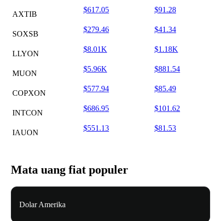
$617.05
$91.28
AXTIB
$279.46
$41.34
SOXSB
$8.01K
$1.18K
LLYON
$5.96K
$881.54
MUON
$577.94
$85.49
COPXON
$686.95
$101.62
INTCON
$551.13
$81.53
IAUON
Mata uang fiat populer
Dolar Amerika