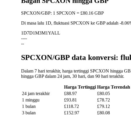
Bagan SPCXON hingga GBP
SPCXON
/
GBP
:
1 SPCXON = £80.16 GBP
Di masa lalu 1D, fluktuasi SPCXON ke GBP adalah
-8.06
1D
7D
1M
3M
1Y
ALL
--
--
--
SPCXON/GBP data konversi: fluk
Dalam 7 hari terakhir, harga tertinggi SPCXON hingga GB
hingga GBP dalam 24 jam, 30 hari, dan 90 hari terakhir.
Harga Tertinggi
Harga Terendah
24 jam terakhir
£88.97
£80.05
1 minggu
£93.81
£78.72
1 bulan
£118.72
£79.12
3 bulan
£152.97
£80.08