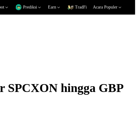
pot
Prediksi
Earn
TradFi
Acara Populer
kar SPCXON hingga GBP