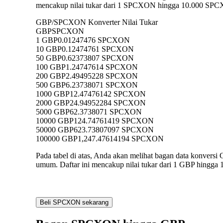
mencakup nilai tukar dari 1 SPCXON hingga 10.000 SPCXO
GBP/SPCXON Konverter Nilai Tukar
GBP
SPCXON
1 GBP
0.01247476 SPCXON
10 GBP
0.12474761 SPCXON
50 GBP
0.62373807 SPCXON
100 GBP
1.24747614 SPCXON
200 GBP
2.49495228 SPCXON
500 GBP
6.23738071 SPCXON
1000 GBP
12.47476142 SPCXON
2000 GBP
24.94952284 SPCXON
5000 GBP
62.3738071 SPCXON
10000 GBP
124.74761419 SPCXON
50000 GBP
623.73807097 SPCXON
100000 GBP
1,247.47614194 SPCXON
Pada tabel di atas, Anda akan melihat bagan data konv
umum. Daftar ini mencakup nilai tukar dari 1 GBP hingga
Beli SPCXON sekarang