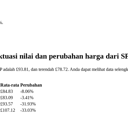
%
.
tuasi nilai dan perubahan harga dar
P adalah £93.81, dan terendah £78.72. Anda dapat melihat data selen
Rata-rata
Perubahan
£84.83
-8.06%
£83.09
-3.41%
£93.57
-31.93%
£107.12
-33.03%