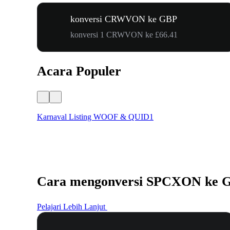
konversi CRWVON ke GBP
konversi 1 CRWVON ke £66.41
Acara Populer
Karnaval Listing WOOF & QUID1
Cara mengonversi SPCXON ke 
Pelajari Lebih Lanjut