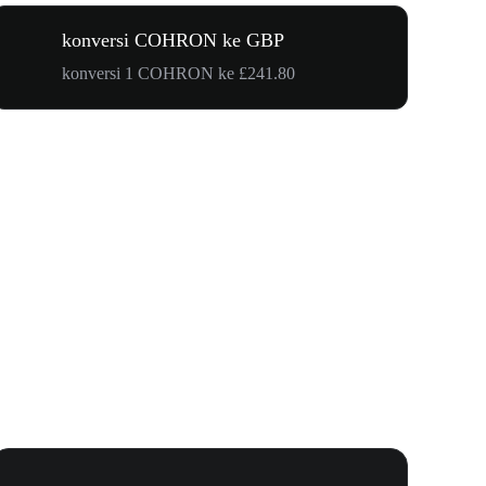
konversi COHRON ke GBP
konversi 1 COHRON ke £241.80
Undangan 