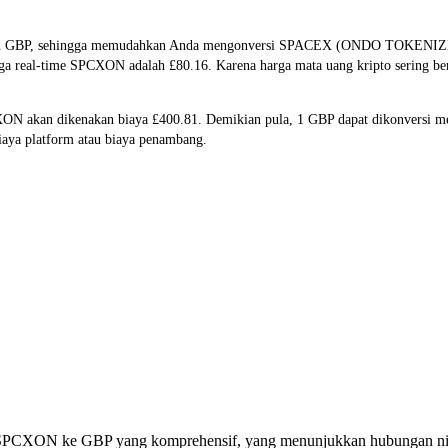
 dan GBP, sehingga memudahkan Anda mengonversi SPACEX (ONDO TOKENIZ
arga real-time SPCXON adalah £80.16. Karena harga mata uang kripto sering b
CXON akan dikenakan biaya £400.81. Demikian pula, 1 GBP dapat dikonversi
aya platform atau biaya penambang.
rsi SPCXON ke GBP yang komprehensif, yang menunjukkan hubungan nil