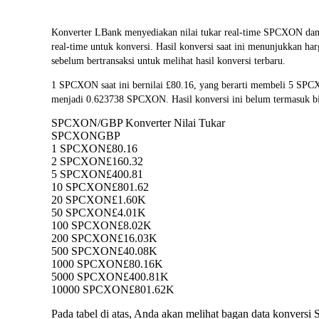
Konverter LBank menyediakan nilai tukar real-time SPCXON
real-time untuk konversi. Hasil konversi saat ini menunjukkan h
sebelum bertransaksi untuk melihat hasil konversi terbaru.
1 SPCXON saat ini bernilai £80.16, yang berarti membeli 5 SP
menjadi 0.623738 SPCXON. Hasil konversi ini belum termasuk bi
SPCXON/GBP Konverter Nilai Tukar
SPCXON
GBP
1 SPCXON
£80.16
2 SPCXON
£160.32
5 SPCXON
£400.81
10 SPCXON
£801.62
20 SPCXON
£1.60K
50 SPCXON
£4.01K
100 SPCXON
£8.02K
200 SPCXON
£16.03K
500 SPCXON
£40.08K
1000 SPCXON
£80.16K
5000 SPCXON
£400.81K
10000 SPCXON
£801.62K
Pada tabel di atas, Anda akan melihat bagan data konve