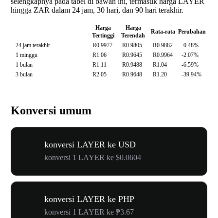
selengkapnya pada tabel di bawah ini, termasuk harga LAYER
hingga ZAR dalam 24 jam, 30 hari, dan 90 hari terakhir.
Harga
Harga
Rata-rata
Perubahan
Tertinggi
Terendah
24 jam terakhir
R0.9977
R0.9805
R0.9882
-0.48%
1 minggu
R1.06
R0.9645
R0.9964
-2.07%
1 bulan
R1.11
R0.9488
R1.04
-6.59%
3 bulan
R2.05
R0.9648
R1.20
-39.94%
Konversi umum
konversi LAYER ke USD
konversi 1 LAYER ke $0.0604
konversi LAYER ke PHP
konversi 1 LAYER ke ₱3.67