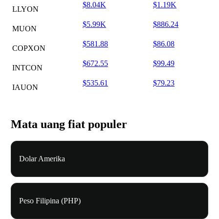
$8.04K
$1.19K
LLYON
$5.99K
$886.24
MUON
$581.88
$86.08
COPXON
$672.55
$99.49
INTCON
$535.61
$79.23
IAUON
Mata uang fiat populer
Dolar Amerika
Peso Filipina (PHP)