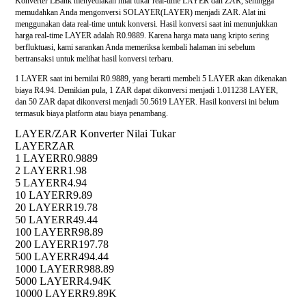
Konverter LBank menyediakan nilai tukar real-time LAYER dan ZAR, sehingga
memudahkan Anda mengonversi SOLAYER(LAYER) menjadi ZAR. Alat ini
menggunakan data real-time untuk konversi. Hasil konversi saat ini menunjukkan
harga real-time LAYER adalah R0.9889. Karena harga mata uang kripto sering
berfluktuasi, kami sarankan Anda memeriksa kembali halaman ini sebelum
bertransaksi untuk melihat hasil konversi terbaru.
1 LAYER saat ini bernilai R0.9889, yang berarti membeli 5 LAYER akan dikenakan
biaya R4.94. Demikian pula, 1 ZAR dapat dikonversi menjadi 1.011238 LAYER,
dan 50 ZAR dapat dikonversi menjadi 50.5619 LAYER. Hasil konversi ini belum
termasuk biaya platform atau biaya penambang.
LAYER/ZAR Konverter Nilai Tukar
LAYER
ZAR
1 LAYER
R0.9889
2 LAYER
R1.98
5 LAYER
R4.94
10 LAYER
R9.89
20 LAYER
R19.78
50 LAYER
R49.44
100 LAYER
R98.89
200 LAYER
R197.78
500 LAYER
R494.44
1000 LAYER
R988.89
5000 LAYER
R4.94K
10000 LAYER
R9.89K