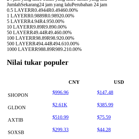
Jumlah
Sekarang
24 jam yang lalu
Perubahan 24 jam
0.5 LAYER
R0.4944
R0.4946
0.00%
1 LAYER
R0.9889
R0.9892
0.00%
5 LAYER
R4.94
R4.95
0.00%
10 LAYER
R9.89
R9.89
0.00%
50 LAYER
R49.44
R49.46
0.00%
100 LAYER
R98.89
R98.92
0.00%
500 LAYER
R494.44
R494.61
0.00%
1000 LAYER
R988.89
R989.21
0.00%
Nilai tukar populer
CNY
USD
$996.96
$147.48
SHOPON
$2.61K
$385.99
GLDON
$510.99
$75.59
AXTIB
$299.33
$44.28
SOXSB