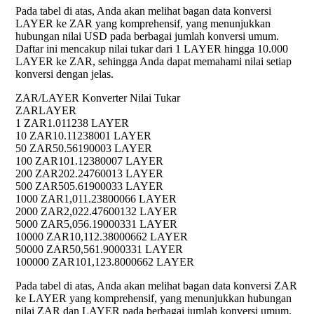
Pada tabel di atas, Anda akan melihat bagan data konversi
LAYER ke ZAR yang komprehensif, yang menunjukkan
hubungan nilai USD pada berbagai jumlah konversi umum.
Daftar ini mencakup nilai tukar dari 1 LAYER hingga 10.000
LAYER ke ZAR, sehingga Anda dapat memahami nilai setiap
konversi dengan jelas.
ZAR/LAYER Konverter Nilai Tukar
ZAR
LAYER
1 ZAR
1.011238 LAYER
10 ZAR
10.11238001 LAYER
50 ZAR
50.56190003 LAYER
100 ZAR
101.12380007 LAYER
200 ZAR
202.24760013 LAYER
500 ZAR
505.61900033 LAYER
1000 ZAR
1,011.23800066 LAYER
2000 ZAR
2,022.47600132 LAYER
5000 ZAR
5,056.19000331 LAYER
10000 ZAR
10,112.38000662 LAYER
50000 ZAR
50,561.9000331 LAYER
100000 ZAR
101,123.8000662 LAYER
Pada tabel di atas, Anda akan melihat bagan data konversi ZAR
ke LAYER yang komprehensif, yang menunjukkan hubungan
nilai ZAR dan LAYER pada berbagai jumlah konversi umum.