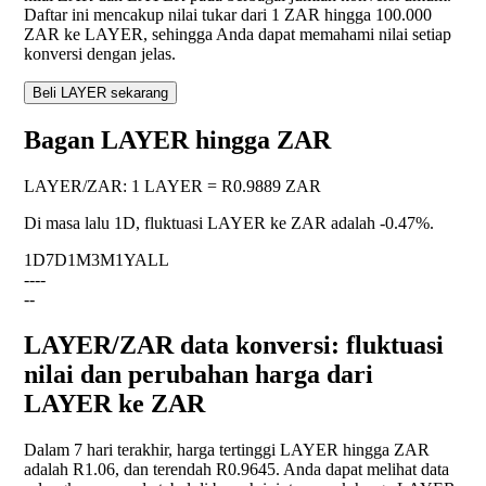
Daftar ini mencakup nilai tukar dari 1 ZAR hingga 100.000
ZAR ke LAYER, sehingga Anda dapat memahami nilai setiap
konversi dengan jelas.
Beli LAYER sekarang
Bagan LAYER hingga ZAR
LAYER
/
ZAR
:
1 LAYER = R0.9889 ZAR
Di masa lalu 1D, fluktuasi LAYER ke ZAR adalah
-0.47%
.
1D
7D
1M
3M
1Y
ALL
--
--
--
LAYER/ZAR data konversi: fluktuasi
nilai dan perubahan harga dari
LAYER ke ZAR
Dalam 7 hari terakhir, harga tertinggi LAYER hingga ZAR
adalah R1.06, dan terendah R0.9645. Anda dapat melihat data