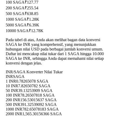
100 SAGA
₹127.77
200 SAGA
₹255.54
500 SAGA
₹638.85
1000 SAGA
₹1.28K
5000 SAGA
₹6.39K
10000 SAGA
₹12.78K
Pada tabel di atas, Anda akan melihat bagan data konversi
SAGA ke INR yang komprehensif, yang menunjukkan
hubungan nilai USD pada berbagai jumlah konversi umum.
Daftar ini mencakup nilai tukar dari 1 SAGA hingga 10.000
SAGA ke INR, sehingga Anda dapat memahami nilai setiap
konversi dengan jelas.
INR/SAGA Konverter Nilai Tukar
INR
SAGA
1 INR
0.78265078 SAGA
10 INR
7.82650782 SAGA
50 INR
39.13253909 SAGA
100 INR
78.26507818 SAGA
200 INR
156.53015637 SAGA
500 INR
391.32539092 SAGA
1000 INR
782.65078183 SAGA
2000 INR
1,565.30156366 SAGA