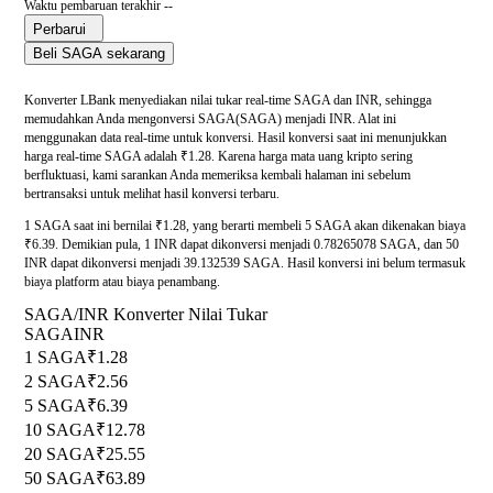
Waktu pembaruan terakhir --
Perbarui
Beli SAGA sekarang
Konverter LBank menyediakan nilai tukar real-time SAGA dan INR, sehingga
memudahkan Anda mengonversi SAGA(SAGA) menjadi INR. Alat ini
menggunakan data real-time untuk konversi. Hasil konversi saat ini menunjukkan
harga real-time SAGA adalah ₹1.28. Karena harga mata uang kripto sering
berfluktuasi, kami sarankan Anda memeriksa kembali halaman ini sebelum
bertransaksi untuk melihat hasil konversi terbaru.
1 SAGA saat ini bernilai ₹1.28, yang berarti membeli 5 SAGA akan dikenakan biaya
₹6.39. Demikian pula, 1 INR dapat dikonversi menjadi 0.78265078 SAGA, dan 50
INR dapat dikonversi menjadi 39.132539 SAGA. Hasil konversi ini belum termasuk
biaya platform atau biaya penambang.
SAGA/INR Konverter Nilai Tukar
SAGA
INR
1 SAGA
₹1.28
2 SAGA
₹2.56
5 SAGA
₹6.39
10 SAGA
₹12.78
20 SAGA
₹25.55
50 SAGA
₹63.89