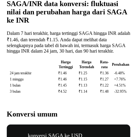
SAGA/INR data konversi: fluktuasi
nilai dan perubahan harga dari SAGA
ke INR
Dalam 7 hari terakhir, harga tertinggi SAGA hingga INR adalah
₹1.46, dan terendah ₹1.15. Anda dapat melihat data
selengkapnya pada tabel di bawah ini, termasuk harga SAGA
hingga INR dalam 24 jam, 30 hari, dan 90 hari terakhir.
Harga
Harga
Rata-
Perubahan
Tertinggi
Terendah
rata
24 jam terakhir
₹1.46
₹1.25
₹1.36
-6.48%
1 minggu
₹1.46
₹1.15
₹1.27
+7.76%
1 bulan
₹1.45
₹1.13
₹1.22
+4.51%
3 bulan
₹4.52
₹1.14
₹1.48
-32.95%
Konversi umum
konversi SAGA ke USD