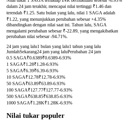
Nilai tukar 1 SAGA terhadap INR berfluktuasi sebesar
-6.93%
dalam 24 jam terakhir, mencapai nilai tertinggi ₹1.46 dan
terendah ₹1.25. Satu bulan yang lalu, nilai 1 SAGA adalah
₹1.22, yang menunjukkan perubahan sebesar
+4.35%
dibandingkan dengan nilai saat ini. Tahun lalu, SAGA
mengalami perubahan sebesar ₹-22.89, yang mengakibatkan
perubahan nilai sebesar
-94.71%
.
24 jam yang lalu
1 bulan yang lalu
1 tahun yang lalu
Jumlah
Sekarang
24 jam yang lalu
Perubahan 24 jam
0.5 SAGA
₹0.6389
₹0.6389
-6.93%
1 SAGA
₹1.28
₹1.28
-6.93%
5 SAGA
₹6.39
₹6.39
-6.93%
10 SAGA
₹12.78
₹12.78
-6.93%
50 SAGA
₹63.89
₹63.89
-6.93%
100 SAGA
₹127.77
₹127.77
-6.93%
500 SAGA
₹638.85
₹638.85
-6.93%
1000 SAGA
₹1.28K
₹1.28K
-6.93%
Nilai tukar populer