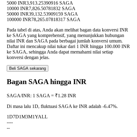
5000 INR
3,913.25390916 SAGA
10000 INR
7,826.50781832 SAGA
50000 INR
39,132.53909159 SAGA
100000 INR
78,265.07818317 SAGA
Pada tabel di atas, Anda akan melihat bagan data konversi INR
ke SAGA yang komprehensif, yang menunjukkan hubungan
nilai INR dan SAGA pada berbagai jumlah konversi umum.
Daftar ini mencakup nilai tukar dari 1 INR hingga 100.000 INR
ke SAGA, sehingga Anda dapat memahami nilai setiap
konversi dengan jelas.
Beli SAGA sekarang
Bagan SAGA hingga INR
SAGA
/
INR
:
1 SAGA = ₹1.28 INR
Di masa lalu 1D, fluktuasi SAGA ke INR adalah
-6.47%
.
1D
7D
1M
3M
1Y
ALL
--
--
--