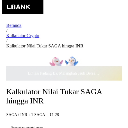
Beranda
/
Kalkulator Crypto
/
Kalkulator Nilai Tukar SAGA hingga INR
Lintasi Padang Es, Melangkah Jauh Bersama · Rayakan
$500.
Kalkulator Nilai Tukar SAGA
hingga INR
SAGA / INR：1 SAGA = ₹1.28
Saya akan menggunakan