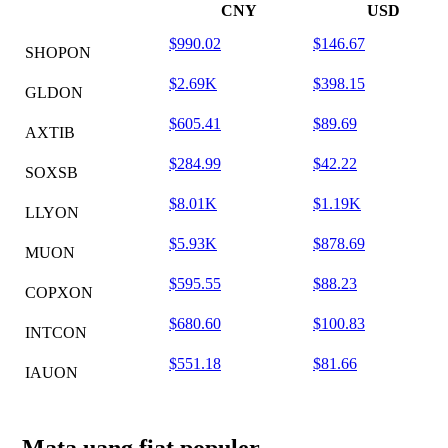
CNY
USD
$990.02
$146.67
SHOPON
$2.69K
$398.15
GLDON
$605.41
$89.69
AXTIB
$284.99
$42.22
SOXSB
$8.01K
$1.19K
LLYON
$5.93K
$878.69
MUON
$595.55
$88.23
COPXON
$680.60
$100.83
INTCON
$551.18
$81.66
IAUON