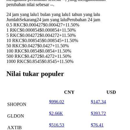
perubahan nilai sebesar
--
.
24 jam yang lalu
1 bulan yang lalu
1 tahun yang lalu
Jumlah
Sekarang
24 jam yang lalu
Perubahan 24 jam
0.5 RKC
$0.000427
$0.000427
+11.50%
1 RKC
$0.000854
$0.000854
+11.50%
5 RKC
$0.004272
$0.004272
+11.50%
10 RKC
$0.008545
$0.008545
+11.50%
50 RKC
$0.0427
$0.0427
+11.50%
100 RKC
$0.0854
$0.0854
+11.50%
500 RKC
$0.4272
$0.4272
+11.50%
1000 RKC
$0.8545
$0.8545
+11.50%
Nilai tukar populer
CNY
USD
$996.02
$147.34
SHOPON
$2.66K
$393.72
GLDON
$516.53
$76.41
AXTIB