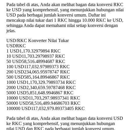
Pada tabel di atas, Anda akan melihat bagan data konversi RKC
ke USD yang komprehensif, yang menunjukkan hubungan nilai
USD pada berbagai jumlah konversi umum. Daftar ini
mencakup nilai tukar dari 1 RKC hingga 10.000 RKC ke USD,
sehingga Anda dapat memahami nilai setiap konversi dengan
jelas.
USD/RKC Konverter Nilai Tukar
USD
RKC
1 USD
1,170.32979894 RKC
10 USD
11,703.29798937 RKC
50 USD
58,516.48994687 RKC
100 USD
117,032.97989373 RKC
200 USD
234,065.95978747 RKC
500 USD
585,164.89946867 RKC
1000 USD
1,170,329.79893734 RKC
2000 USD
2,340,659.59787468 RKC
5000 USD
5,851,648.9946867 RKC
10000 USD
11,703,297.98937341 RKC
50000 USD
58,516,489.94686703 RKC
100000 USD
117,032,979.89373405 RKC
Pada tabel di atas, Anda akan melihat bagan data konversi USD
ke RKC yang komprehensif, yang menunjukkan hubungan
nilai USD dan RKC pada berbagai jumlah konversi umum.