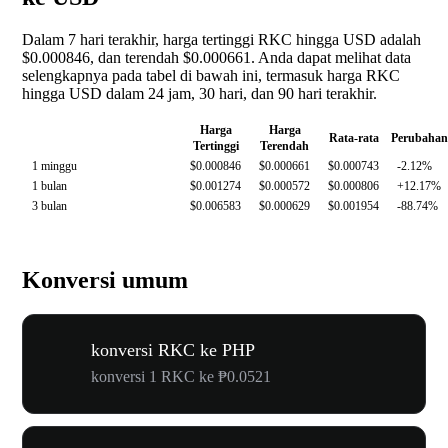
Dalam 7 hari terakhir, harga tertinggi RKC hingga USD adalah
$0.000846, dan terendah $0.000661. Anda dapat melihat data
selengkapnya pada tabel di bawah ini, termasuk harga RKC
hingga USD dalam 24 jam, 30 hari, dan 90 hari terakhir.
Harga
Harga
Rata-rata
Perubahan
Tertinggi
Terendah
1 minggu
$0.000846
$0.000661
$0.000743
-2.12%
1 bulan
$0.001274
$0.000572
$0.000806
+12.17%
3 bulan
$0.006583
$0.000629
$0.001954
-88.74%
Konversi umum
konversi RKC ke PHP
konversi 1 RKC ke ₱0.0521