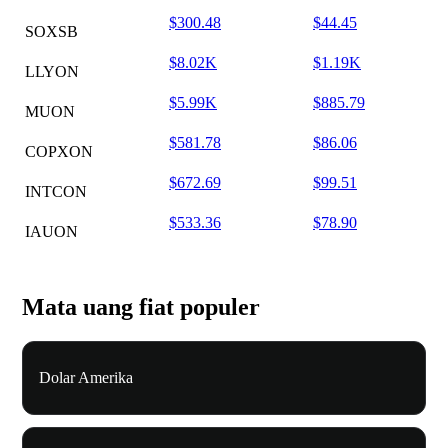
$300.48
$44.45
SOXSB
$8.02K
$1.19K
LLYON
$5.99K
$885.79
MUON
$581.78
$86.06
COPXON
$672.69
$99.51
INTCON
$533.36
$78.90
IAUON
Mata uang fiat populer
Dolar Amerika