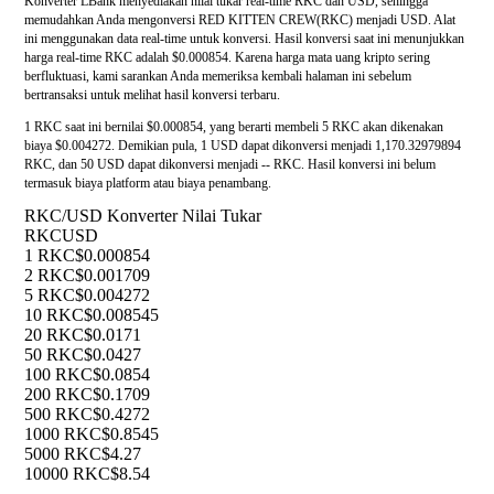
Konverter LBank menyediakan nilai tukar real-time RKC dan USD, sehingga
memudahkan Anda mengonversi RED KITTEN CREW(RKC) menjadi USD. Alat
ini menggunakan data real-time untuk konversi. Hasil konversi saat ini menunjukkan
harga real-time RKC adalah $0.000854. Karena harga mata uang kripto sering
berfluktuasi, kami sarankan Anda memeriksa kembali halaman ini sebelum
bertransaksi untuk melihat hasil konversi terbaru.
1 RKC saat ini bernilai $0.000854, yang berarti membeli 5 RKC akan dikenakan
biaya $0.004272. Demikian pula, 1 USD dapat dikonversi menjadi 1,170.32979894
RKC, dan 50 USD dapat dikonversi menjadi -- RKC. Hasil konversi ini belum
termasuk biaya platform atau biaya penambang.
RKC/USD Konverter Nilai Tukar
RKC
USD
1 RKC
$0.000854
2 RKC
$0.001709
5 RKC
$0.004272
10 RKC
$0.008545
20 RKC
$0.0171
50 RKC
$0.0427
100 RKC
$0.0854
200 RKC
$0.1709
500 RKC
$0.4272
1000 RKC
$0.8545
5000 RKC
$4.27
10000 RKC
$8.54