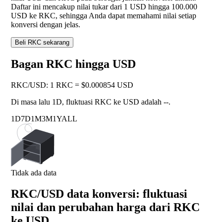
Daftar ini mencakup nilai tukar dari 1 USD hingga 100.000
USD ke RKC, sehingga Anda dapat memahami nilai setiap
konversi dengan jelas.
Beli RKC sekarang
Bagan RKC hingga USD
RKC
/
USD
:
1 RKC = $0.000854 USD
Di masa lalu 1D, fluktuasi RKC ke USD adalah
--
.
1D
7D
1M
3M
1Y
ALL
Tidak ada data
RKC/USD data konversi: fluktuasi
nilai dan perubahan harga dari RKC
ke USD