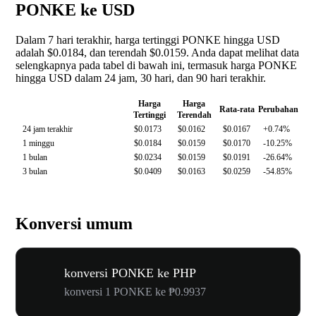
PONKE ke USD
Dalam 7 hari terakhir, harga tertinggi PONKE hingga USD
adalah $0.0184, dan terendah $0.0159. Anda dapat melihat data
selengkapnya pada tabel di bawah ini, termasuk harga PONKE
hingga USD dalam 24 jam, 30 hari, dan 90 hari terakhir.
Harga
Harga
Rata-rata
Perubahan
Tertinggi
Terendah
24 jam terakhir
$0.0173
$0.0162
$0.0167
+0.74%
1 minggu
$0.0184
$0.0159
$0.0170
-10.25%
1 bulan
$0.0234
$0.0159
$0.0191
-26.64%
3 bulan
$0.0409
$0.0163
$0.0259
-54.85%
Konversi umum
konversi PONKE ke PHP
konversi 1 PONKE ke ₱0.9937