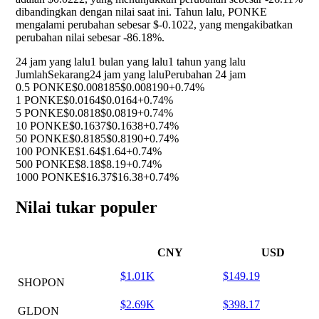
dibandingkan dengan nilai saat ini. Tahun lalu, PONKE
mengalami perubahan sebesar $-0.1022, yang mengakibatkan
perubahan nilai sebesar
-86.18%
.
24 jam yang lalu
1 bulan yang lalu
1 tahun yang lalu
Jumlah
Sekarang
24 jam yang lalu
Perubahan 24 jam
0.5 PONKE
$0.008185
$0.008190
+0.74%
1 PONKE
$0.0164
$0.0164
+0.74%
5 PONKE
$0.0818
$0.0819
+0.74%
10 PONKE
$0.1637
$0.1638
+0.74%
50 PONKE
$0.8185
$0.8190
+0.74%
100 PONKE
$1.64
$1.64
+0.74%
500 PONKE
$8.18
$8.19
+0.74%
1000 PONKE
$16.37
$16.38
+0.74%
Nilai tukar populer
CNY
USD
$1.01K
$149.19
SHOPON
$2.69K
$398.17
GLDON