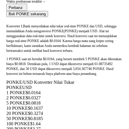
Waktu pembaruan terakhir --
Perbarui
Beli PONKE sekarang
Konverter LBank menyediakan nilai tukar real-time PONKE dan USD, sehingga
memudahkan Anda mengonversi PONKE(PONKE) menjadi USD. Alat ini
menggunakan data real-time untuk konversi. Hasil konversi saat ini menunjukkan
harga real-time PONKE adalah $0.0164. Karena harga mata uang kripto sering
berfluktuasi, kami sarankan Anda memeriksa kembali halaman ini sebelum
bertransaksi untuk melihat hasil konversi terbaru.
1 PONKE saat ini bernilai $0.0164, yang berarti membeli 5 PONKE akan dikenakan
biaya $0.0818. Demikian pula, 1 USD dapat dikonversi menjadi 61.08735492
PONKE, dan 50 USD dapat dikonversi menjadi 3,054.367746 PONKE. Hasil
konversi ini belum termasuk biaya platform atau biaya penambang.
PONKE/USD Konverter Nilai Tukar
PONKE
USD
1 PONKE
$0.0164
2 PONKE
$0.0327
5 PONKE
$0.0818
10 PONKE
$0.1637
20 PONKE
$0.3274
50 PONKE
$0.8185
100 PONKE
$1.64
200 PONKE
$3.27