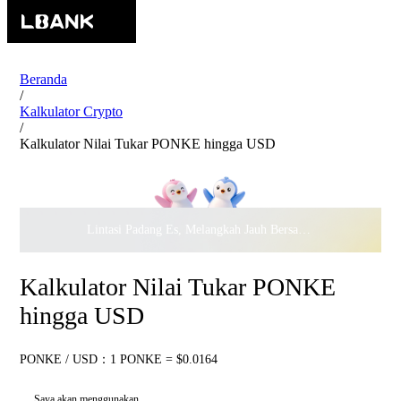
Beranda
/
Kalkulator Crypto
/
Kalkulator Nilai Tukar PONKE hingga USD
Lintasi Padang Es, Melangkah Jauh Bersama · Rayakan
$500.
Kalkulator Nilai Tukar PONKE
hingga USD
PONKE / USD：1 PONKE = $0.0164
Saya akan menggunakan