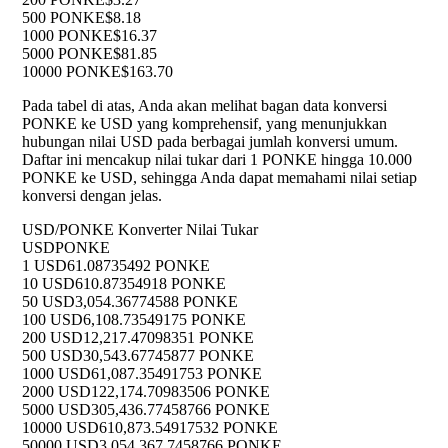
500 PONKE
$8.18
1000 PONKE
$16.37
5000 PONKE
$81.85
10000 PONKE
$163.70
Pada tabel di atas, Anda akan melihat bagan data konversi
PONKE ke USD yang komprehensif, yang menunjukkan
hubungan nilai USD pada berbagai jumlah konversi umum.
Daftar ini mencakup nilai tukar dari 1 PONKE hingga 10.000
PONKE ke USD, sehingga Anda dapat memahami nilai setiap
konversi dengan jelas.
USD/PONKE Konverter Nilai Tukar
USD
PONKE
1 USD
61.08735492 PONKE
10 USD
610.87354918 PONKE
50 USD
3,054.36774588 PONKE
100 USD
6,108.73549175 PONKE
200 USD
12,217.47098351 PONKE
500 USD
30,543.67745877 PONKE
1000 USD
61,087.35491753 PONKE
2000 USD
122,174.70983506 PONKE
5000 USD
305,436.77458766 PONKE
10000 USD
610,873.54917532 PONKE
50000 USD
3,054,367.7458766 PONKE