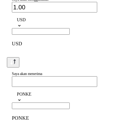
USD
USD
Saya akan menerima
PONKE
PONKE