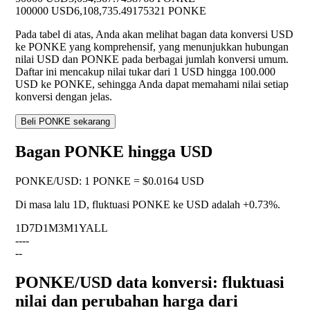
100000 USD
6,108,735.49175321 PONKE
Pada tabel di atas, Anda akan melihat bagan data konversi USD
ke PONKE yang komprehensif, yang menunjukkan hubungan
nilai USD dan PONKE pada berbagai jumlah konversi umum.
Daftar ini mencakup nilai tukar dari 1 USD hingga 100.000
USD ke PONKE, sehingga Anda dapat memahami nilai setiap
konversi dengan jelas.
Beli PONKE sekarang
Bagan PONKE hingga USD
PONKE
/
USD
:
1 PONKE = $0.0164 USD
Di masa lalu 1D, fluktuasi PONKE ke USD adalah
+0.73%
.
1D
7D
1M
3M
1Y
ALL
--
--
--
PONKE/USD data konversi: fluktuasi
nilai dan perubahan harga dari