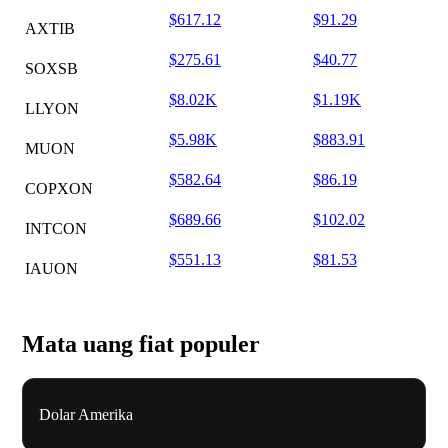
$617.12
$91.29
AXTIB
$275.61
$40.77
SOXSB
$8.02K
$1.19K
LLYON
$5.98K
$883.91
MUON
$582.64
$86.19
COPXON
$689.66
$102.02
INTCON
$551.13
$81.53
IAUON
Mata uang fiat populer
Dolar Amerika