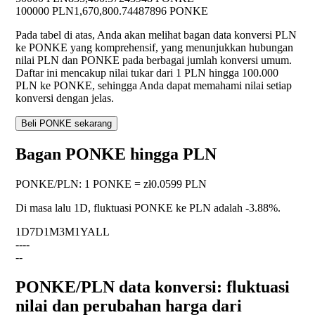
100000 PLN
1,670,800.74487896 PONKE
Pada tabel di atas, Anda akan melihat bagan data konversi PLN
ke PONKE yang komprehensif, yang menunjukkan hubungan
nilai PLN dan PONKE pada berbagai jumlah konversi umum.
Daftar ini mencakup nilai tukar dari 1 PLN hingga 100.000
PLN ke PONKE, sehingga Anda dapat memahami nilai setiap
konversi dengan jelas.
Beli PONKE sekarang
Bagan PONKE hingga PLN
PONKE
/
PLN
:
1 PONKE = zł0.0599 PLN
Di masa lalu 1D, fluktuasi PONKE ke PLN adalah
-3.88%
.
1D
7D
1M
3M
1Y
ALL
--
--
--
PONKE/PLN data konversi: fluktuasi
nilai dan perubahan harga dari