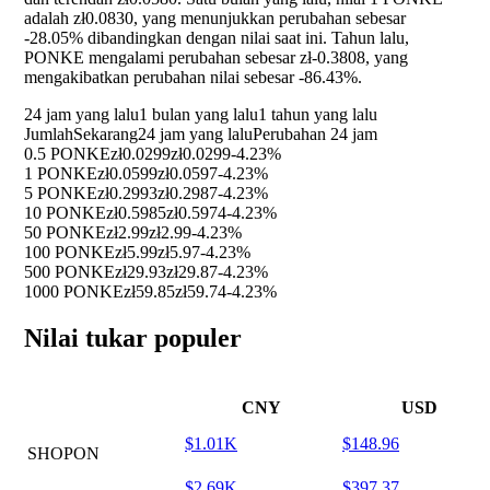
adalah zł0.0830, yang menunjukkan perubahan sebesar
-28.05%
dibandingkan dengan nilai saat ini. Tahun lalu,
PONKE mengalami perubahan sebesar zł-0.3808, yang
mengakibatkan perubahan nilai sebesar
-86.43%
.
24 jam yang lalu
1 bulan yang lalu
1 tahun yang lalu
Jumlah
Sekarang
24 jam yang lalu
Perubahan 24 jam
0.5 PONKE
zł0.0299
zł0.0299
-4.23%
1 PONKE
zł0.0599
zł0.0597
-4.23%
5 PONKE
zł0.2993
zł0.2987
-4.23%
10 PONKE
zł0.5985
zł0.5974
-4.23%
50 PONKE
zł2.99
zł2.99
-4.23%
100 PONKE
zł5.99
zł5.97
-4.23%
500 PONKE
zł29.93
zł29.87
-4.23%
1000 PONKE
zł59.85
zł59.74
-4.23%
Nilai tukar populer
CNY
USD
$1.01K
$148.96
SHOPON
$2.69K
$397.37