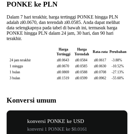
PONKE ke PLN
Dalam 7 hari terakhir, harga tertinggi PONKE hingga PLN
adalah zł0.0670, dan terendah zł0.0585. Anda dapat melihat
data selengkapnya pada tabel di bawah ini, termasuk harga
PONKE hingga PLN dalam 24 jam, 30 hari, dan 90 hari
terakhir.
Harga
Harga
Rata-rata
Perubahan
Tertinggi
Terendah
24 jam terakhir
zł0.0643
zł0.0584
zł0.0617
-3.88%
1 minggu
zł0.0670
zł0.0585
zł0.0630
-10.52%
1 bulan
zł0.0869
zł0.0588
zł0.0708
-27.13%
3 bulan
zł0.1519
zł0.0599
zł0.0962
-55.60%
Konversi umum
konversi PONKE ke USD
konversi 1 PONKE ke $0.0161