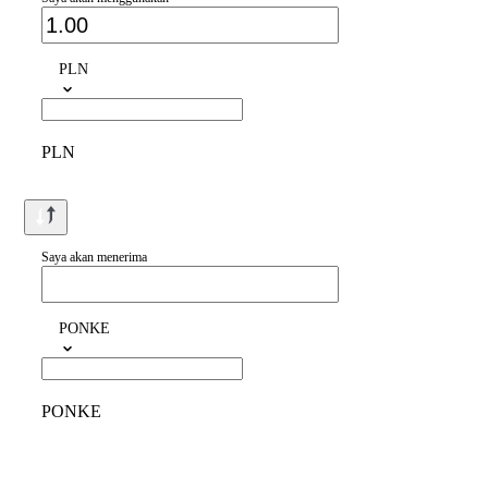
PLN
PLN
Saya akan menerima
PONKE
PONKE