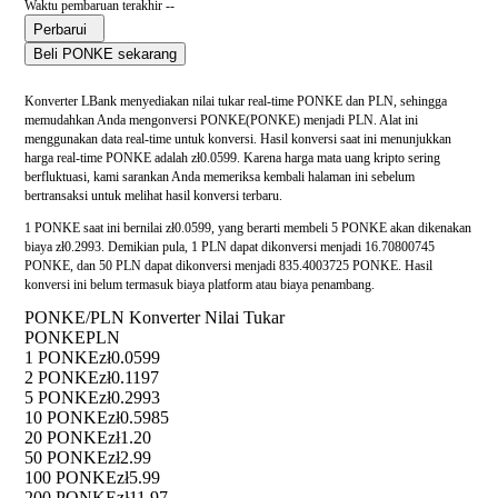
Waktu pembaruan terakhir --
Perbarui
Beli PONKE sekarang
Konverter LBank menyediakan nilai tukar real-time PONKE dan PLN, sehingga
memudahkan Anda mengonversi PONKE(PONKE) menjadi PLN. Alat ini
menggunakan data real-time untuk konversi. Hasil konversi saat ini menunjukkan
harga real-time PONKE adalah zł0.0599. Karena harga mata uang kripto sering
berfluktuasi, kami sarankan Anda memeriksa kembali halaman ini sebelum
bertransaksi untuk melihat hasil konversi terbaru.
1 PONKE saat ini bernilai zł0.0599, yang berarti membeli 5 PONKE akan dikenakan
biaya zł0.2993. Demikian pula, 1 PLN dapat dikonversi menjadi 16.70800745
PONKE, dan 50 PLN dapat dikonversi menjadi 835.4003725 PONKE. Hasil
konversi ini belum termasuk biaya platform atau biaya penambang.
PONKE/PLN Konverter Nilai Tukar
PONKE
PLN
1 PONKE
zł0.0599
2 PONKE
zł0.1197
5 PONKE
zł0.2993
10 PONKE
zł0.5985
20 PONKE
zł1.20
50 PONKE
zł2.99
100 PONKE
zł5.99
200 PONKE
zł11.97