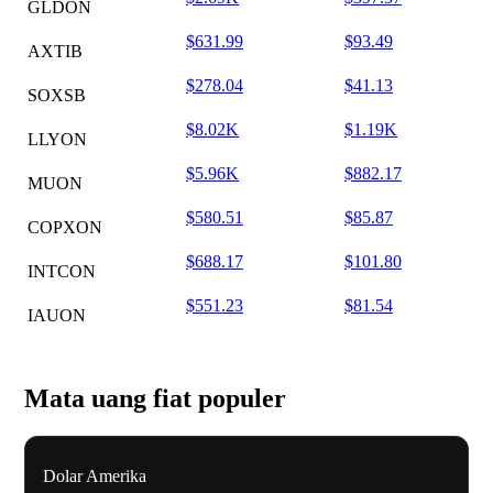
GLDON
$631.99
$93.49
AXTIB
$278.04
$41.13
SOXSB
$8.02K
$1.19K
LLYON
$5.96K
$882.17
MUON
$580.51
$85.87
COPXON
$688.17
$101.80
INTCON
$551.23
$81.54
IAUON
Mata uang fiat populer
Dolar Amerika