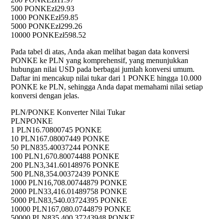
500 PONKE
zł29.93
1000 PONKE
zł59.85
5000 PONKE
zł299.26
10000 PONKE
zł598.52
Pada tabel di atas, Anda akan melihat bagan data konversi
PONKE ke PLN yang komprehensif, yang menunjukkan
hubungan nilai USD pada berbagai jumlah konversi umum.
Daftar ini mencakup nilai tukar dari 1 PONKE hingga 10.000
PONKE ke PLN, sehingga Anda dapat memahami nilai setiap
konversi dengan jelas.
PLN/PONKE Konverter Nilai Tukar
PLN
PONKE
1 PLN
16.70800745 PONKE
10 PLN
167.08007449 PONKE
50 PLN
835.40037244 PONKE
100 PLN
1,670.80074488 PONKE
200 PLN
3,341.60148976 PONKE
500 PLN
8,354.00372439 PONKE
1000 PLN
16,708.00744879 PONKE
2000 PLN
33,416.01489758 PONKE
5000 PLN
83,540.03724395 PONKE
10000 PLN
167,080.0744879 PONKE
50000 PLN
835,400.37243948 PONKE