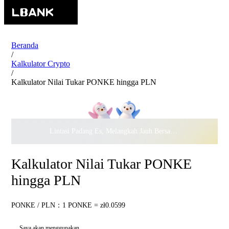
Beranda
/
Kalkulator Crypto
/
Kalkulator Nilai Tukar PONKE hingga PLN
Lintasi Padang Es, Melangkah Jauh Bersama · Rayakan
$500.
Kalkulator Nilai Tukar PONKE
hingga PLN
PONKE / PLN：1 PONKE = zł0.0599
Saya akan menggunakan