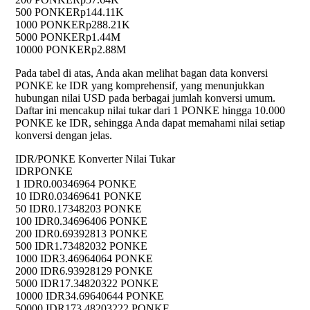
500 PONKE
Rp144.11K
1000 PONKE
Rp288.21K
5000 PONKE
Rp1.44M
10000 PONKE
Rp2.88M
Pada tabel di atas, Anda akan melihat bagan data konversi
PONKE ke IDR yang komprehensif, yang menunjukkan
hubungan nilai USD pada berbagai jumlah konversi umum.
Daftar ini mencakup nilai tukar dari 1 PONKE hingga 10.000
PONKE ke IDR, sehingga Anda dapat memahami nilai setiap
konversi dengan jelas.
IDR/PONKE Konverter Nilai Tukar
IDR
PONKE
1 IDR
0.00346964 PONKE
10 IDR
0.03469641 PONKE
50 IDR
0.17348203 PONKE
100 IDR
0.34696406 PONKE
200 IDR
0.69392813 PONKE
500 IDR
1.73482032 PONKE
1000 IDR
3.46964064 PONKE
2000 IDR
6.93928129 PONKE
5000 IDR
17.34820322 PONKE
10000 IDR
34.69640644 PONKE
50000 IDR
173.48203222 PONKE