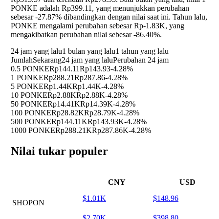
PONKE adalah Rp399.11, yang menunjukkan perubahan
sebesar
-27.87%
dibandingkan dengan nilai saat ini. Tahun lalu,
PONKE mengalami perubahan sebesar Rp-1.83K, yang
mengakibatkan perubahan nilai sebesar
-86.40%
.
24 jam yang lalu
1 bulan yang lalu
1 tahun yang lalu
Jumlah
Sekarang
24 jam yang lalu
Perubahan 24 jam
0.5 PONKE
Rp144.11
Rp143.93
-4.28%
1 PONKE
Rp288.21
Rp287.86
-4.28%
5 PONKE
Rp1.44K
Rp1.44K
-4.28%
10 PONKE
Rp2.88K
Rp2.88K
-4.28%
50 PONKE
Rp14.41K
Rp14.39K
-4.28%
100 PONKE
Rp28.82K
Rp28.79K
-4.28%
500 PONKE
Rp144.11K
Rp143.93K
-4.28%
1000 PONKE
Rp288.21K
Rp287.86K
-4.28%
Nilai tukar populer
CNY
USD
$1.01K
$148.96
SHOPON
$2.70K
$398.80