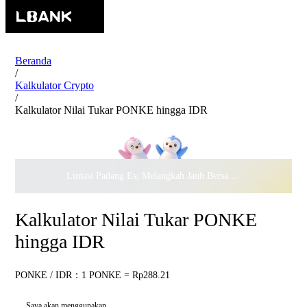
Beranda
/
Kalkulator Crypto
/
Kalkulator Nilai Tukar PONKE hingga IDR
Lintasi Padang Es, Melangkah Jauh Bersama · Rayakan
$500.
Kalkulator Nilai Tukar PONKE
hingga IDR
PONKE / IDR：1 PONKE = Rp288.21
Saya akan menggunakan