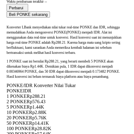
Waktu pembaruan terakhir --
Perbarui
Beli PONKE sekarang
Konverter LBank menyediakan nilai tukar real-time PONKE dan IDR, sehingga
memudahkan Anda mengonversi PONKE(PONKE) menjadi IDR. Alat ini
menggunakan data real-time untuk konversi. Hasil konversi saat ini menunjukkan
harga real-time PONKE adalah Rp288.21. Karena harga mata uang kripto sering
berfluktuasi, kami sarankan Anda memeriksa kembali halaman ini sebelum
bertransaksi untuk melihat hasil konversi terbaru.
1 PONKE saat ini bernilai Rp288.21, yang berarti membeli 5 PONKE akan
dikenakan biaya Rp1.44K. Demikian pula, 1 IDR dapat dikonversi menjadi
0.00346964 PONKE, dan 50 IDR dapat dikonversi menjadi 0.173482 PONKE.
Hasil konversi ini belum termasuk biaya platform atau biaya penambang.
PONKE/IDR Konverter Nilai Tukar
PONKE
IDR
1 PONKE
Rp288.21
2 PONKE
Rp576.43
5 PONKE
Rp1.44K
10 PONKE
Rp2.88K
20 PONKE
Rp5.76K
50 PONKE
Rp14.41K
100 PONKE
Rp28.82K
200 PONKE
Rp57.64K