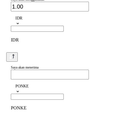
IDR
IDR
Saya akan menerima
PONKE
PONKE