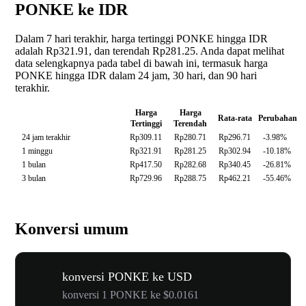
PONKE ke IDR
Dalam 7 hari terakhir, harga tertinggi PONKE hingga IDR
adalah Rp321.91, dan terendah Rp281.25. Anda dapat melihat
data selengkapnya pada tabel di bawah ini, termasuk harga
PONKE hingga IDR dalam 24 jam, 30 hari, dan 90 hari
terakhir.
Harga
Harga
Rata-rata
Perubahan
Tertinggi
Terendah
24 jam terakhir
Rp309.11
Rp280.71
Rp296.71
-3.98%
1 minggu
Rp321.91
Rp281.25
Rp302.94
-10.18%
1 bulan
Rp417.50
Rp282.68
Rp340.45
-26.81%
3 bulan
Rp729.96
Rp288.75
Rp462.21
-55.46%
Konversi umum
konversi PONKE ke USD
konversi 1 PONKE ke $0.0161