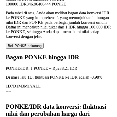
100000 IDR
346.96406444 PONKE
Pada tabel di atas, Anda akan melihat bagan data konversi IDR
ke PONKE yang komprehensif, yang menunjukkan hubungan
nilai IDR dan PONKE pada berbagai jumlah konversi umum.
Daftar ini mencakup nilai tukar dari 1 IDR hingga 100.000 IDR
ke PONKE, sehingga Anda dapat memahami nilai setiap
konversi dengan jelas.
Beli PONKE sekarang
Bagan PONKE hingga IDR
PONKE
/
IDR
:
1 PONKE = Rp288.21 IDR
Di masa lalu 1D, fluktuasi PONKE ke IDR adalah
-3.98%
.
1D
7D
1M
3M
1Y
ALL
--
--
--
PONKE/IDR data konversi: fluktuasi
nilai dan perubahan harga dari