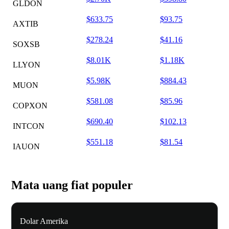
GLDON
$633.75
$93.75
AXTIB
$278.24
$41.16
SOXSB
$8.01K
$1.18K
LLYON
$5.98K
$884.43
MUON
$581.08
$85.96
COPXON
$690.40
$102.13
INTCON
$551.18
$81.54
IAUON
Mata uang fiat populer
Dolar Amerika