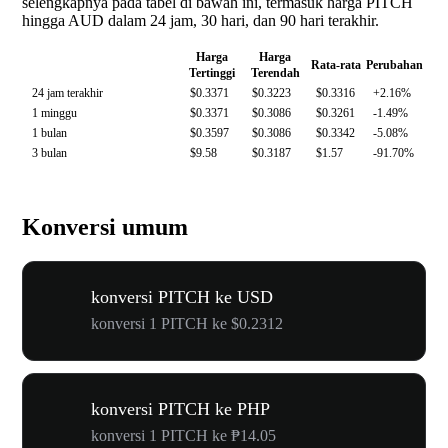
selengkapnya pada tabel di bawah ini, termasuk harga PITCH
hingga AUD dalam 24 jam, 30 hari, dan 90 hari terakhir.
Harga
Harga
Rata-rata
Perubahan
Tertinggi
Terendah
24 jam terakhir
$0.3371
$0.3223
$0.3316
+2.16%
1 minggu
$0.3371
$0.3086
$0.3261
-1.49%
1 bulan
$0.3597
$0.3086
$0.3342
-5.08%
3 bulan
$9.58
$0.3187
$1.57
-91.70%
Konversi umum
konversi PITCH ke USD
konversi 1 PITCH ke $0.2312
konversi PITCH ke PHP
konversi 1 PITCH ke ₱14.05