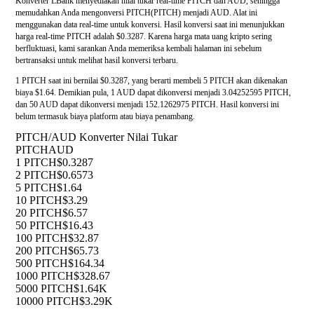
Konverter LBank menyediakan nilai tukar real-time PITCH dan AUD, sehingga
memudahkan Anda mengonversi PITCH(PITCH) menjadi AUD. Alat ini
menggunakan data real-time untuk konversi. Hasil konversi saat ini menunjukkan
harga real-time PITCH adalah $0.3287. Karena harga mata uang kripto sering
berfluktuasi, kami sarankan Anda memeriksa kembali halaman ini sebelum
bertransaksi untuk melihat hasil konversi terbaru.
1 PITCH saat ini bernilai $0.3287, yang berarti membeli 5 PITCH akan dikenakan
biaya $1.64. Demikian pula, 1 AUD dapat dikonversi menjadi 3.04252595 PITCH,
dan 50 AUD dapat dikonversi menjadi 152.1262975 PITCH. Hasil konversi ini
belum termasuk biaya platform atau biaya penambang.
PITCH/AUD Konverter Nilai Tukar
PITCH
AUD
1 PITCH
$0.3287
2 PITCH
$0.6573
5 PITCH
$1.64
10 PITCH
$3.29
20 PITCH
$6.57
50 PITCH
$16.43
100 PITCH
$32.87
200 PITCH
$65.73
500 PITCH
$164.34
1000 PITCH
$328.67
5000 PITCH
$1.64K
10000 PITCH
$3.29K