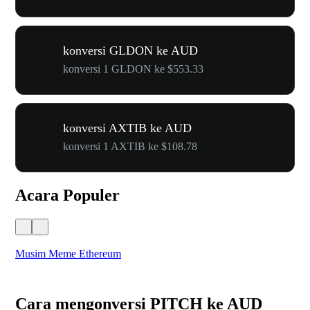
konversi GLDON ke AUD
konversi 1 GLDON ke $553.33
konversi AXTIB ke AUD
konversi 1 AXTIB ke $108.78
Acara Populer
Musim Meme Ethereum
Ka
Cara mengonversi PITCH ke AUD