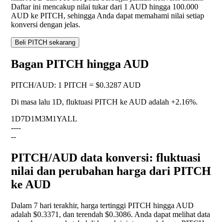
Daftar ini mencakup nilai tukar dari 1 AUD hingga 100.000
AUD ke PITCH, sehingga Anda dapat memahami nilai setiap
konversi dengan jelas.
Beli PITCH sekarang
Bagan PITCH hingga AUD
PITCH
/
AUD
:
1 PITCH = $0.3287 AUD
Di masa lalu 1D, fluktuasi PITCH ke AUD adalah
+2.16%
.
1D
7D
1M
3M
1Y
ALL
--
--
--
PITCH/AUD data konversi: fluktuasi
nilai dan perubahan harga dari PITCH
ke AUD
Dalam 7 hari terakhir, harga tertinggi PITCH hingga AUD
adalah $0.3371, dan terendah $0.3086. Anda dapat melihat data