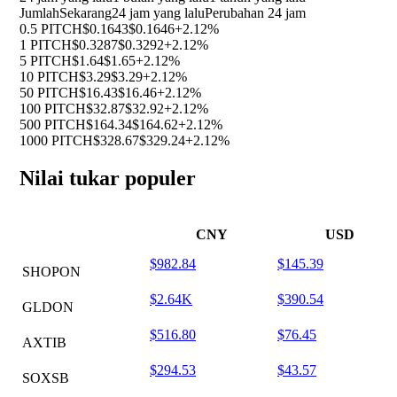
Jumlah
Sekarang
24 jam yang lalu
Perubahan 24 jam
0.5 PITCH
$0.1643
$0.1646
+2.12%
1 PITCH
$0.3287
$0.3292
+2.12%
5 PITCH
$1.64
$1.65
+2.12%
10 PITCH
$3.29
$3.29
+2.12%
50 PITCH
$16.43
$16.46
+2.12%
100 PITCH
$32.87
$32.92
+2.12%
500 PITCH
$164.34
$164.62
+2.12%
1000 PITCH
$328.67
$329.24
+2.12%
Nilai tukar populer
CNY
USD
$982.84
$145.39
SHOPON
$2.64K
$390.54
GLDON
$516.80
$76.45
AXTIB
$294.53
$43.57
SOXSB