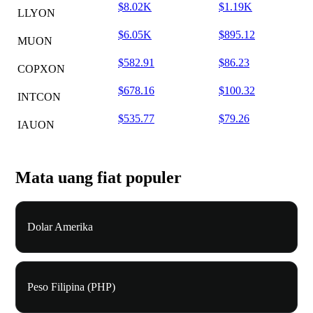
$8.02K
$1.19K
LLYON
$6.05K
$895.12
MUON
$582.91
$86.23
COPXON
$678.16
$100.32
INTCON
$535.77
$79.26
IAUON
Mata uang fiat populer
Dolar Amerika
Peso Filipina (PHP)