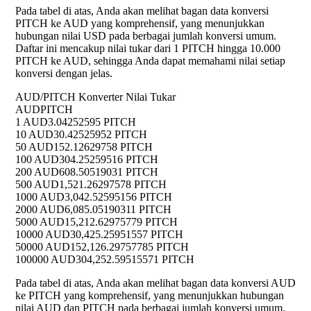
Pada tabel di atas, Anda akan melihat bagan data konversi
PITCH ke AUD yang komprehensif, yang menunjukkan
hubungan nilai USD pada berbagai jumlah konversi umum.
Daftar ini mencakup nilai tukar dari 1 PITCH hingga 10.000
PITCH ke AUD, sehingga Anda dapat memahami nilai setiap
konversi dengan jelas.
AUD/PITCH Konverter Nilai Tukar
AUD
PITCH
1 AUD
3.04252595 PITCH
10 AUD
30.42525952 PITCH
50 AUD
152.12629758 PITCH
100 AUD
304.25259516 PITCH
200 AUD
608.50519031 PITCH
500 AUD
1,521.26297578 PITCH
1000 AUD
3,042.52595156 PITCH
2000 AUD
6,085.05190311 PITCH
5000 AUD
15,212.62975779 PITCH
10000 AUD
30,425.25951557 PITCH
50000 AUD
152,126.29757785 PITCH
100000 AUD
304,252.59515571 PITCH
Pada tabel di atas, Anda akan melihat bagan data konversi AUD
ke PITCH yang komprehensif, yang menunjukkan hubungan
nilai AUD dan PITCH pada berbagai jumlah konversi umum.