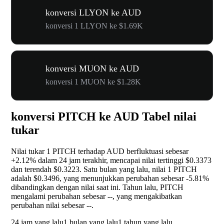
konversi LLYON ke AUD
konversi 1 LLYON ke $1.69K
konversi MUON ke AUD
konversi 1 MUON ke $1.28K
konversi PITCH ke AUD Tabel nilai
tukar
Nilai tukar 1 PITCH terhadap AUD berfluktuasi sebesar
+2.12%
dalam 24 jam terakhir, mencapai nilai tertinggi $0.3373
dan terendah $0.3223. Satu bulan yang lalu, nilai 1 PITCH
adalah $0.3496, yang menunjukkan perubahan sebesar
-5.81%
dibandingkan dengan nilai saat ini. Tahun lalu, PITCH
mengalami perubahan sebesar
--
, yang mengakibatkan
perubahan nilai sebesar
--
.
24 jam yang lalu
1 bulan yang lalu
1 tahun yang lalu