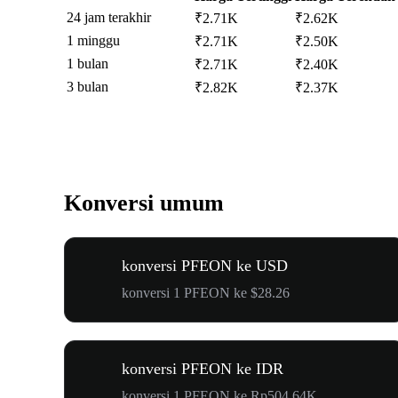
24 jam terakhir
₹2.71K
₹2.62K
1 minggu
₹2.71K
₹2.50K
1 bulan
₹2.71K
₹2.40K
3 bulan
₹2.82K
₹2.37K
Konversi umum
konversi PFEON ke USD
konversi 1 PFEON ke $28.26
konversi PFEON ke IDR
konversi 1 PFEON ke Rp504.64K