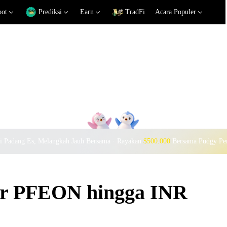
pot
Prediksi
Earn
TradFi
Acara Populer
si Padang Es, Melangkah Jauh Bersama · Rayakan
$500.000
Bersama Pudgy Pe
kar PFEON hingga INR