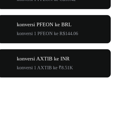
konversi PFEON ke BRL
konversi 1 PFEON ke R$144.06
konversi AXTIB ke INR
konversi 1 AXTIB ke ₹8.51K
$500.000 u