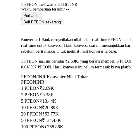
1 PFEON melawan 2,688.61 INR
Waktu pembaruan terakhir --
Perbarui
Beli PFEON sekarang
Konverter LBank menyediakan nilai tukar real-time PFEON 
real-time untuk konversi. Hasil konversi saat ini menunjukkan h
sebelum bertransaksi untuk melihat hasil konversi terbaru.
1 PFEON saat ini bernilai ₹2.69K, yang berarti membeli 5 PFEO
0.018597 PFEON. Hasil konversi ini belum termasuk biaya platf
PFEON/INR Konverter Nilai Tukar
PFEON
INR
1 PFEON
₹2.69K
2 PFEON
₹5.38K
5 PFEON
₹13.44K
10 PFEON
₹26.89K
20 PFEON
₹53.77K
50 PFEON
₹134.43K
100 PFEON
₹268.86K