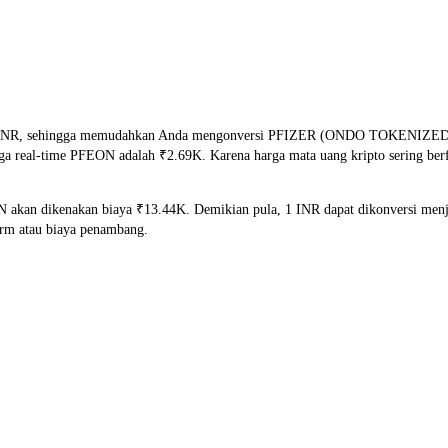
dan INR, sehingga memudahkan Anda mengonversi PFIZER (ONDO TOKENIZED
arga real-time PFEON adalah ₹2.69K. Karena harga mata uang kripto sering be
N akan dikenakan biaya ₹13.44K. Demikian pula, 1 INR dapat dikonversi me
orm atau biaya penambang.