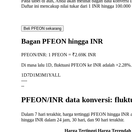
Pada tabel di atas, Anda akan melihat bagan data konve
Daftar ini mencakup nilai tukar dari 1 INR hingga 100.00
Beli PFEON sekarang
Bagan PFEON hingga INR
PFEON
/
INR
:
1 PFEON = ₹2.69K INR
Di masa lalu 1D, fluktuasi PFEON ke INR adalah
+2.28%
.
1D
7D
1M
3M
1Y
ALL
--
--
--
PFEON/INR data konversi: flukt
Dalam 7 hari terakhir, harga tertinggi PFEON hingga INR 
hingga INR dalam 24 jam, 30 hari, dan 90 hari terakhir.
Harga Tertinggi
Harga Terendah