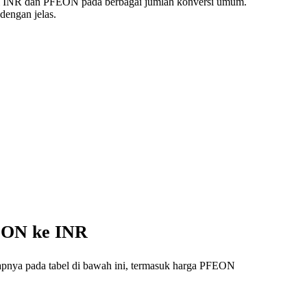
ai INR dan PFEON pada berbagai jumlah konversi umum.
dengan jelas.
FEON ke INR
kapnya pada tabel di bawah ini, termasuk harga PFEON