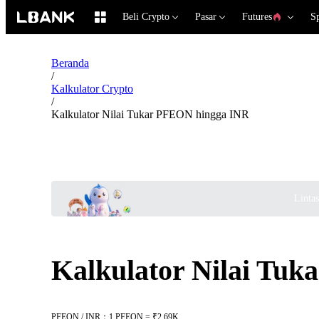
Beli Crypto
Pasar
Futures
S
Beranda
/
Kalkulator Crypto
/
Kalkulator Nilai Tukar PFEON hingga INR
Linta
Kalkulator Nilai Tu
PFEON / INR：1 PFEON = ₹2.69K