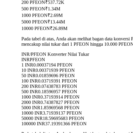
200 PFEON
₹537.72K
500 PFEON
₹1.34M
1000 PFEON
₹2.69M
5000 PFEON
₹13.44M
10000 PFEON
₹26.89M
Pada tabel di atas, Anda akan melihat bagan data konver
mencakup nilai tukar dari 1 PFEON hingga 10.000 PFEON k
INR/PFEON Konverter Nilai Tukar
INR
PFEON
1 INR
0.00037194 PFEON
10 INR
0.00371939 PFEON
50 INR
0.01859696 PFEON
100 INR
0.03719391 PFEON
200 INR
0.07438783 PFEON
500 INR
0.18596957 PFEON
1000 INR
0.37193914 PFEON
2000 INR
0.74387827 PFEON
5000 INR
1.85969568 PFEON
10000 INR
3.71939137 PFEON
50000 INR
18.59695683 PFEON
100000 INR
37.19391366 PFEON