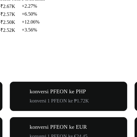
+2.27%
₹2.67K
+6.50%
₹2.57K
+12.06%
₹2.50K
+3.56%
₹2.52K
konversi PFEON ke PHP
konversi 1 PFEON ke ₱1.72K
konversi PFEON ke EUR
konversi 1 PFEON ke €24.45