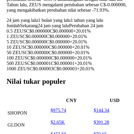
Tahun lalu, ZEUS mengalami perubahan sebesar C$-0.000000,
yang mengakibatkan perubahan nilai sebesar
-71.93%
.
24 jam yang lalu
1 bulan yang lalu
1 tahun yang lalu
Jumlah
Sekarang
24 jam yang lalu
Perubahan 24 jam
0.5 ZEUS
C$0.000000
C$0.000000
+20.01%
1 ZEUS
C$0.000000
C$0.000000
+20.01%
5 ZEUS
C$0.000000
C$0.000000
+20.01%
10 ZEUS
C$0.000000
C$0.000000
+20.01%
50 ZEUS
C$0.000000
C$0.000000
+20.01%
100 ZEUS
C$0.000000
C$0.000000
+20.01%
500 ZEUS
C$0.000001
C$0.000001
+20.01%
1000 ZEUS
C$0.000003
C$0.000003
+20.01%
Nilai tukar populer
CNY
USD
$975.74
$144.34
SHOPON
$2.65K
$391.28
GLDON