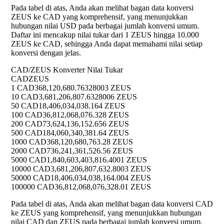
Pada tabel di atas, Anda akan melihat bagan data konversi
ZEUS ke CAD yang komprehensif, yang menunjukkan
hubungan nilai USD pada berbagai jumlah konversi umum.
Daftar ini mencakup nilai tukar dari 1 ZEUS hingga 10.000
ZEUS ke CAD, sehingga Anda dapat memahami nilai setiap
konversi dengan jelas.
CAD/ZEUS Konverter Nilai Tukar
CAD
ZEUS
1 CAD
368,120,680.76328003 ZEUS
10 CAD
3,681,206,807.6328006 ZEUS
50 CAD
18,406,034,038.164 ZEUS
100 CAD
36,812,068,076.328 ZEUS
200 CAD
73,624,136,152.656 ZEUS
500 CAD
184,060,340,381.64 ZEUS
1000 CAD
368,120,680,763.28 ZEUS
2000 CAD
736,241,361,526.56 ZEUS
5000 CAD
1,840,603,403,816.4001 ZEUS
10000 CAD
3,681,206,807,632.8003 ZEUS
50000 CAD
18,406,034,038,164.004 ZEUS
100000 CAD
36,812,068,076,328.01 ZEUS
Pada tabel di atas, Anda akan melihat bagan data konversi CAD
ke ZEUS yang komprehensif, yang menunjukkan hubungan
nilai CAD dan ZEUS pada berbagai jumlah konversi umum.