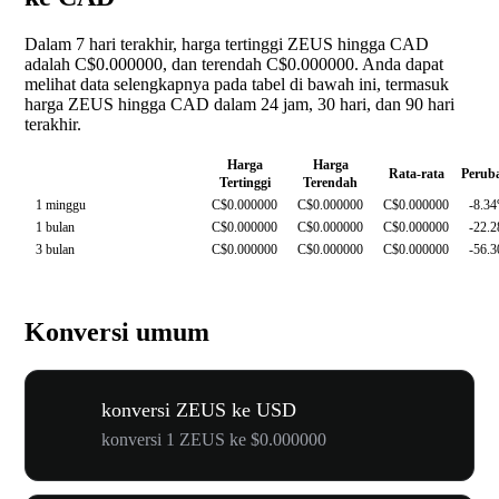
Dalam 7 hari terakhir, harga tertinggi ZEUS hingga CAD
adalah C$0.000000, dan terendah C$0.000000. Anda dapat
melihat data selengkapnya pada tabel di bawah ini, termasuk
harga ZEUS hingga CAD dalam 24 jam, 30 hari, dan 90 hari
terakhir.
Harga
Harga
Rata-rata
Perub
Tertinggi
Terendah
1 minggu
C$0.000000
C$0.000000
C$0.000000
-8.3
1 bulan
C$0.000000
C$0.000000
C$0.000000
-22.
3 bulan
C$0.000000
C$0.000000
C$0.000000
-56.
Konversi umum
konversi ZEUS ke USD
konversi 1 ZEUS ke $0.000000