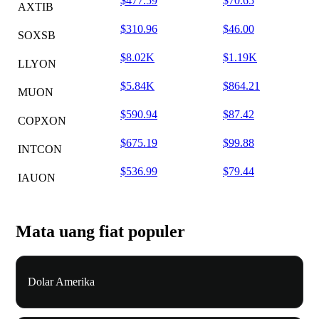
$477.59
$70.65
AXTIB
$310.96
$46.00
SOXSB
$8.02K
$1.19K
LLYON
$5.84K
$864.21
MUON
$590.94
$87.42
COPXON
$675.19
$99.88
INTCON
$536.99
$79.44
IAUON
Mata uang fiat populer
Dolar Amerika