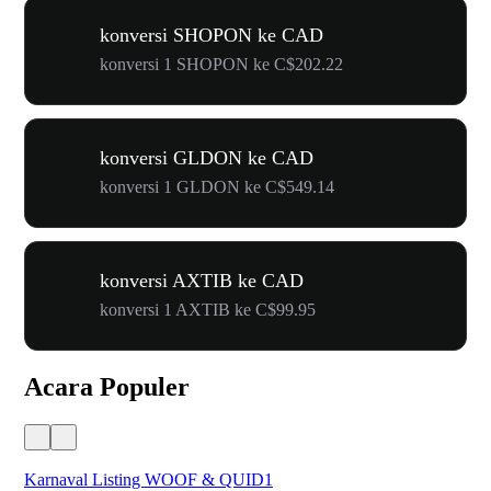
konversi SHOPON ke CAD
konversi 1 SHOPON ke C$202.22
konversi GLDON ke CAD
konversi 1 GLDON ke C$549.14
konversi AXTIB ke CAD
konversi 1 AXTIB ke C$99.95
Acara Populer
Karnaval Listing WOOF & QUID1
Un