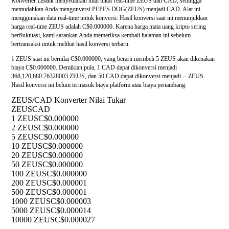
Konverter LBank menyediakan nilai tukar real-time ZEUS dan CAD, sehingga
memudahkan Anda mengonversi PEPES DOG(ZEUS) menjadi CAD. Alat ini
menggunakan data real-time untuk konversi. Hasil konversi saat ini menunjukkan
harga real-time ZEUS adalah C$0.000000. Karena harga mata uang kripto sering
berfluktuasi, kami sarankan Anda memeriksa kembali halaman ini sebelum
bertransaksi untuk melihat hasil konversi terbaru.
1 ZEUS saat ini bernilai C$0.000000, yang berarti membeli 5 ZEUS akan dikenakan
biaya C$0.000000. Demikian pula, 1 CAD dapat dikonversi menjadi
368,120,680.76328003 ZEUS, dan 50 CAD dapat dikonversi menjadi -- ZEUS.
Hasil konversi ini belum termasuk biaya platform atau biaya penambang.
ZEUS/CAD Konverter Nilai Tukar
ZEUS
CAD
1 ZEUS
C$0.000000
2 ZEUS
C$0.000000
5 ZEUS
C$0.000000
10 ZEUS
C$0.000000
20 ZEUS
C$0.000000
50 ZEUS
C$0.000000
100 ZEUS
C$0.000000
200 ZEUS
C$0.000001
500 ZEUS
C$0.000001
1000 ZEUS
C$0.000003
5000 ZEUS
C$0.000014
10000 ZEUS
C$0.000027