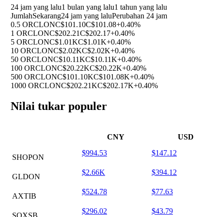
24 jam yang lalu
1 bulan yang lalu
1 tahun yang lalu
Jumlah
Sekarang
24 jam yang lalu
Perubahan 24 jam
0.5 ORCLON
C$101.10
C$101.08
+0.40%
1 ORCLON
C$202.21
C$202.17
+0.40%
5 ORCLON
C$1.01K
C$1.01K
+0.40%
10 ORCLON
C$2.02K
C$2.02K
+0.40%
50 ORCLON
C$10.11K
C$10.11K
+0.40%
100 ORCLON
C$20.22K
C$20.22K
+0.40%
500 ORCLON
C$101.10K
C$101.08K
+0.40%
1000 ORCLON
C$202.21K
C$202.17K
+0.40%
Nilai tukar populer
CNY
USD
$994.53
$147.12
SHOPON
$2.66K
$394.12
GLDON
$524.78
$77.63
AXTIB
$296.02
$43.79
SOXSB