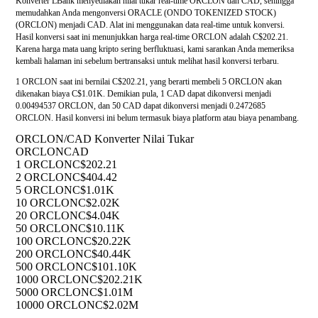
Konverter LBank menyediakan nilai tukar real-time ORCLON dan CAD, sehingga
memudahkan Anda mengonversi ORACLE (ONDO TOKENIZED STOCK)
(ORCLON) menjadi CAD. Alat ini menggunakan data real-time untuk konversi.
Hasil konversi saat ini menunjukkan harga real-time ORCLON adalah C$202.21.
Karena harga mata uang kripto sering berfluktuasi, kami sarankan Anda memeriksa
kembali halaman ini sebelum bertransaksi untuk melihat hasil konversi terbaru.
1 ORCLON saat ini bernilai C$202.21, yang berarti membeli 5 ORCLON akan
dikenakan biaya C$1.01K. Demikian pula, 1 CAD dapat dikonversi menjadi
0.00494537 ORCLON, dan 50 CAD dapat dikonversi menjadi 0.2472685
ORCLON. Hasil konversi ini belum termasuk biaya platform atau biaya penambang.
ORCLON/CAD Konverter Nilai Tukar
ORCLON
CAD
1 ORCLON
C$202.21
2 ORCLON
C$404.42
5 ORCLON
C$1.01K
10 ORCLON
C$2.02K
20 ORCLON
C$4.04K
50 ORCLON
C$10.11K
100 ORCLON
C$20.22K
200 ORCLON
C$40.44K
500 ORCLON
C$101.10K
1000 ORCLON
C$202.21K
5000 ORCLON
C$1.01M
10000 ORCLON
C$2.02M