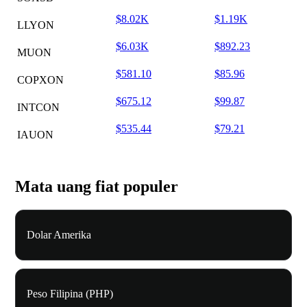
$8.02K
$1.19K
LLYON
$6.03K
$892.23
MUON
$581.10
$85.96
COPXON
$675.12
$99.87
INTCON
$535.44
$79.21
IAUON
Mata uang fiat populer
Dolar Amerika
Peso Filipina (PHP)