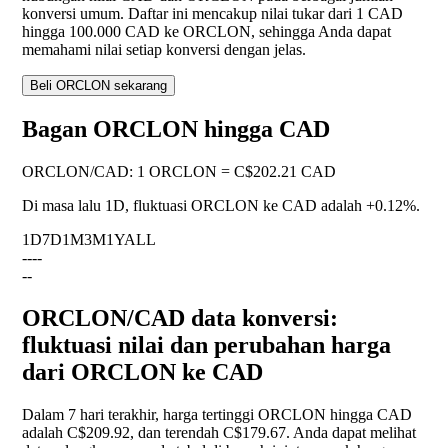
konversi umum. Daftar ini mencakup nilai tukar dari 1 CAD
hingga 100.000 CAD ke ORCLON, sehingga Anda dapat
memahami nilai setiap konversi dengan jelas.
Beli ORCLON sekarang
Bagan ORCLON hingga CAD
ORCLON
/
CAD
:
1 ORCLON = C$202.21 CAD
Di masa lalu 1D, fluktuasi ORCLON ke CAD adalah
+0.12%
.
1D
7D
1M
3M
1Y
ALL
--
--
--
ORCLON/CAD data konversi:
fluktuasi nilai dan perubahan harga
dari ORCLON ke CAD
Dalam 7 hari terakhir, harga tertinggi ORCLON hingga CAD
adalah C$209.92, dan terendah C$179.67. Anda dapat melihat