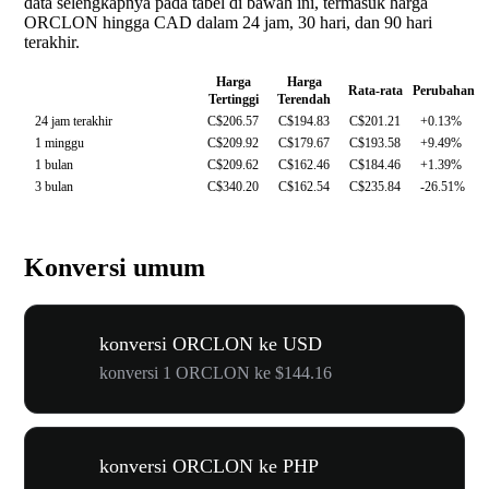
data selengkapnya pada tabel di bawah ini, termasuk harga
ORCLON hingga CAD dalam 24 jam, 30 hari, dan 90 hari
terakhir.
Harga
Harga
Rata-rata
Perubahan
Tertinggi
Terendah
24 jam terakhir
C$206.57
C$194.83
C$201.21
+0.13%
1 minggu
C$209.92
C$179.67
C$193.58
+9.49%
1 bulan
C$209.62
C$162.46
C$184.46
+1.39%
3 bulan
C$340.20
C$162.54
C$235.84
-26.51%
Konversi umum
konversi ORCLON ke USD
konversi 1 ORCLON ke $144.16
konversi ORCLON ke PHP