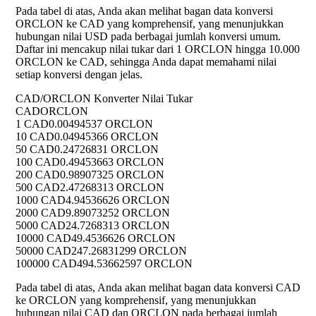
Pada tabel di atas, Anda akan melihat bagan data konversi
ORCLON ke CAD yang komprehensif, yang menunjukkan
hubungan nilai USD pada berbagai jumlah konversi umum.
Daftar ini mencakup nilai tukar dari 1 ORCLON hingga 10.000
ORCLON ke CAD, sehingga Anda dapat memahami nilai
setiap konversi dengan jelas.
CAD/ORCLON Konverter Nilai Tukar
CAD
ORCLON
1 CAD
0.00494537 ORCLON
10 CAD
0.04945366 ORCLON
50 CAD
0.24726831 ORCLON
100 CAD
0.49453663 ORCLON
200 CAD
0.98907325 ORCLON
500 CAD
2.47268313 ORCLON
1000 CAD
4.94536626 ORCLON
2000 CAD
9.89073252 ORCLON
5000 CAD
24.7268313 ORCLON
10000 CAD
49.4536626 ORCLON
50000 CAD
247.26831299 ORCLON
100000 CAD
494.53662597 ORCLON
Pada tabel di atas, Anda akan melihat bagan data konversi CAD
ke ORCLON yang komprehensif, yang menunjukkan
hubungan nilai CAD dan ORCLON pada berbagai jumlah