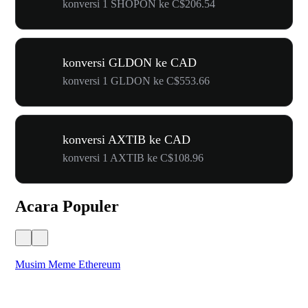
konversi 1 SHOPON ke C$206.54
konversi GLDON ke CAD
konversi 1 GLDON ke C$553.66
konversi AXTIB ke CAD
konversi 1 AXTIB ke C$108.96
Acara Populer
Musim Meme Ethereum
Ka