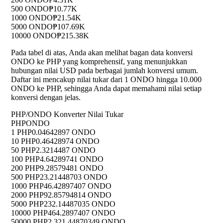
500 ONDO
₱10.77K
1000 ONDO
₱21.54K
5000 ONDO
₱107.69K
10000 ONDO
₱215.38K
Pada tabel di atas, Anda akan melihat bagan data konversi
ONDO ke PHP yang komprehensif, yang menunjukkan
hubungan nilai USD pada berbagai jumlah konversi umum.
Daftar ini mencakup nilai tukar dari 1 ONDO hingga 10.000
ONDO ke PHP, sehingga Anda dapat memahami nilai setiap
konversi dengan jelas.
PHP/ONDO Konverter Nilai Tukar
PHP
ONDO
1 PHP
0.04642897 ONDO
10 PHP
0.46428974 ONDO
50 PHP
2.3214487 ONDO
100 PHP
4.64289741 ONDO
200 PHP
9.28579481 ONDO
500 PHP
23.21448703 ONDO
1000 PHP
46.42897407 ONDO
2000 PHP
92.85794814 ONDO
5000 PHP
232.14487035 ONDO
10000 PHP
464.2897407 ONDO
50000 PHP
2,321.44870349 ONDO