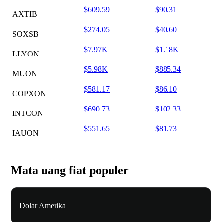
$609.59
$90.31
AXTIB
$274.05
$40.60
SOXSB
$7.97K
$1.18K
LLYON
$5.98K
$885.34
MUON
$581.17
$86.10
COPXON
$690.73
$102.33
INTCON
$551.65
$81.73
IAUON
Mata uang fiat populer
Dolar Amerika