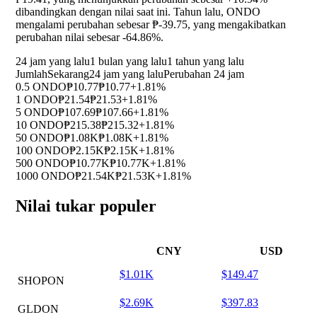
dibandingkan dengan nilai saat ini. Tahun lalu, ONDO
mengalami perubahan sebesar ₱-39.75, yang mengakibatkan
perubahan nilai sebesar
-64.86%
.
24 jam yang lalu
1 bulan yang lalu
1 tahun yang lalu
Jumlah
Sekarang
24 jam yang lalu
Perubahan 24 jam
0.5 ONDO
₱10.77
₱10.77
+1.81%
1 ONDO
₱21.54
₱21.53
+1.81%
5 ONDO
₱107.69
₱107.66
+1.81%
10 ONDO
₱215.38
₱215.32
+1.81%
50 ONDO
₱1.08K
₱1.08K
+1.81%
100 ONDO
₱2.15K
₱2.15K
+1.81%
500 ONDO
₱10.77K
₱10.77K
+1.81%
1000 ONDO
₱21.54K
₱21.53K
+1.81%
Nilai tukar populer
CNY
USD
$1.01K
$149.47
SHOPON
$2.69K
$397.83
GLDON