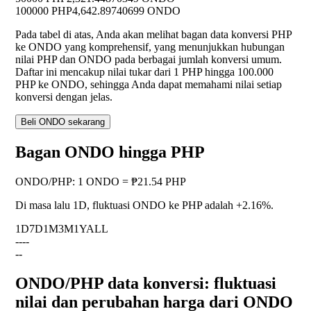
100000 PHP
4,642.89740699 ONDO
Pada tabel di atas, Anda akan melihat bagan data konversi PHP
ke ONDO yang komprehensif, yang menunjukkan hubungan
nilai PHP dan ONDO pada berbagai jumlah konversi umum.
Daftar ini mencakup nilai tukar dari 1 PHP hingga 100.000
PHP ke ONDO, sehingga Anda dapat memahami nilai setiap
konversi dengan jelas.
Beli ONDO sekarang
Bagan ONDO hingga PHP
ONDO
/
PHP
:
1 ONDO = ₱21.54 PHP
Di masa lalu 1D, fluktuasi ONDO ke PHP adalah
+2.16%
.
1D
7D
1M
3M
1Y
ALL
--
--
--
ONDO/PHP data konversi: fluktuasi
nilai dan perubahan harga dari ONDO