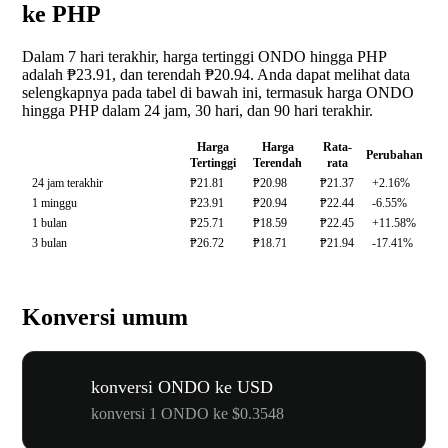
ke PHP
Dalam 7 hari terakhir, harga tertinggi ONDO hingga PHP
adalah ₱23.91, dan terendah ₱20.94. Anda dapat melihat data
selengkapnya pada tabel di bawah ini, termasuk harga ONDO
hingga PHP dalam 24 jam, 30 hari, dan 90 hari terakhir.
Harga
Harga
Rata-
Perubahan
Tertinggi
Terendah
rata
24 jam terakhir
₱21.81
₱20.98
₱21.37
+2.16%
1 minggu
₱23.91
₱20.94
₱22.44
-6.55%
1 bulan
₱25.71
₱18.59
₱22.45
+11.58%
3 bulan
₱26.72
₱18.71
₱21.94
-17.41%
Konversi umum
konversi ONDO ke USD
konversi 1 ONDO ke $0.3548