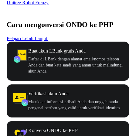
Unitree Robot Frenzy
$50
Cara mengonversi ONDO ke PHP
Pelajari Lebih Lanjut
Buat akun LBank gratis Anda
Daftar di LBank dengan alamat email/nomor telepon
Anda,dan buat kata sandi yang aman untuk melindungi
akun Anda
Verifikasi akun Anda
Masukkan informasi pribadi Anda dan unggah tanda
pengenal berfoto yang valid untuk verifikasi identitas
Konversi ONDO ke PHP