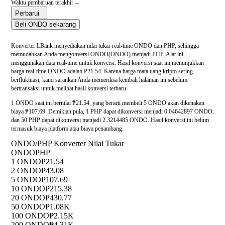
Waktu pembaruan terakhir --
Perbarui
Beli ONDO sekarang
Konverter LBank menyediakan nilai tukar real-time ONDO dan PHP, sehingga
memudahkan Anda mengonversi ONDO(ONDO) menjadi PHP. Alat ini
menggunakan data real-time untuk konversi. Hasil konversi saat ini menunjukkan
harga real-time ONDO adalah ₱21.54. Karena harga mata uang kripto sering
berfluktuasi, kami sarankan Anda memeriksa kembali halaman ini sebelum
bertransaksi untuk melihat hasil konversi terbaru.
1 ONDO saat ini bernilai ₱21.54, yang berarti membeli 5 ONDO akan dikenakan
biaya ₱107.69. Demikian pula, 1 PHP dapat dikonversi menjadi 0.04642897 ONDO,
dan 50 PHP dapat dikonversi menjadi 2.3214485 ONDO. Hasil konversi ini belum
termasuk biaya platform atau biaya penambang.
ONDO/PHP Konverter Nilai Tukar
ONDO
PHP
1 ONDO
₱21.54
2 ONDO
₱43.08
5 ONDO
₱107.69
10 ONDO
₱215.38
20 ONDO
₱430.77
50 ONDO
₱1.08K
100 ONDO
₱2.15K
200 ONDO
₱4.31K