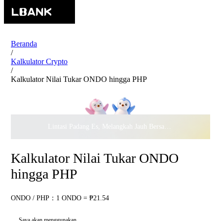
Beranda
/
Kalkulator Crypto
/
Kalkulator Nilai Tukar ONDO hingga PHP
Lintasi Padang Es, Melangkah Jauh Bersama · Rayakan
$500.
Kalkulator Nilai Tukar ONDO
hingga PHP
ONDO / PHP：1 ONDO = ₱21.54
Saya akan menggunakan