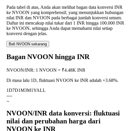
Pada tabel di atas, Anda akan melihat bagan data konversi INR
ke NVOON yang komprehensif, yang menunjukkan hubungan
nilai INR dan NVOON pada berbagai jumlah konversi umum.
Daftar ini mencakup nilai tukar dari 1 INR hingga 100.000 INR
ke NVOON, sehingga Anda dapat memahami nilai setiap
konversi dengan jelas.
Beli NVOON sekarang
Bagan NVOON hingga INR
NVOON
/
INR
:
1 NVOON = ₹4.48K INR
Di masa lalu 1D, fluktuasi NVOON ke INR adalah
+3.68%
.
1D
7D
1M
3M
1Y
ALL
--
--
--
NVOON/INR data konversi: fluktuasi
nilai dan perubahan harga dari
NVOON ke INR