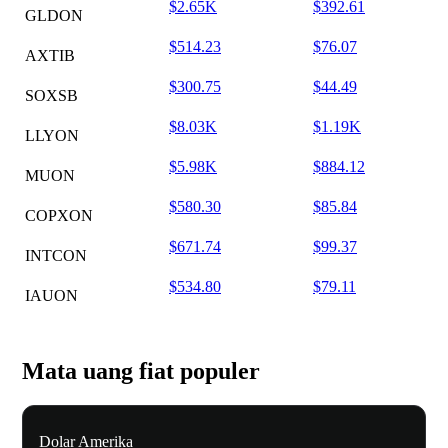
$2.65K
$392.61
GLDON
$514.23
$76.07
AXTIB
$300.75
$44.49
SOXSB
$8.03K
$1.19K
LLYON
$5.98K
$884.12
MUON
$580.30
$85.84
COPXON
$671.74
$99.37
INTCON
$534.80
$79.11
IAUON
Mata uang fiat populer
Dolar Amerika