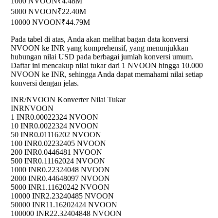
1000 NVOON
₹4.48M
5000 NVOON
₹22.40M
10000 NVOON
₹44.79M
Pada tabel di atas, Anda akan melihat bagan data konversi
NVOON ke INR yang komprehensif, yang menunjukkan
hubungan nilai USD pada berbagai jumlah konversi umum.
Daftar ini mencakup nilai tukar dari 1 NVOON hingga 10.000
NVOON ke INR, sehingga Anda dapat memahami nilai setiap
konversi dengan jelas.
INR/NVOON Konverter Nilai Tukar
INR
NVOON
1 INR
0.00022324 NVOON
10 INR
0.0022324 NVOON
50 INR
0.01116202 NVOON
100 INR
0.02232405 NVOON
200 INR
0.0446481 NVOON
500 INR
0.11162024 NVOON
1000 INR
0.22324048 NVOON
2000 INR
0.44648097 NVOON
5000 INR
1.11620242 NVOON
10000 INR
2.23240485 NVOON
50000 INR
11.16202424 NVOON
100000 INR
22.32404848 NVOON