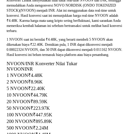
Konverter LBank menyediakan nilai tukar real-time NVOON dan INR, sehingga
memudahkan Anda mengonversi NOVO NORDISK (ONDO TOKENIZED
STOCK)(NVOON) menjadi INR. Alat ini menggunakan data real-time untuk
konversi. Hasil konversi saat ini menunjukkan harga real-time NVOON adalah
₹4.48K. Karena harga mata uang kripto sering berfluktuasi, kami sarankan Anda
memeriksa kembali halaman ini sebelum bertransaksi untuk melihat hasil konversi
terbaru.
1 NVOON saat ini bernilai ₹4.48K, yang berarti membeli 5 NVOON akan
dikenakan biaya ₹22.40K. Demikian pula, 1 INR dapat dikonversi menjadi
0.00022324 NVOON, dan 50 INR dapat dikonversi menjadi 0.011162 NVOON.
Hasil konversi ini belum termasuk biaya platform atau biaya penambang.
NVOON/INR Konverter Nilai Tukar
NVOON
INR
1 NVOON
₹4.48K
2 NVOON
₹8.96K
5 NVOON
₹22.40K
10 NVOON
₹44.79K
20 NVOON
₹89.59K
50 NVOON
₹223.97K
100 NVOON
₹447.95K
200 NVOON
₹895.89K
500 NVOON
₹2.24M