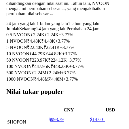
dibandingkan dengan nilai saat ini. Tahun lalu, NVOON
mengalami perubahan sebesar
--
, yang mengakibatkan
perubahan nilai sebesar
--
.
24 jam yang lalu
1 bulan yang lalu
1 tahun yang lalu
Jumlah
Sekarang
24 jam yang lalu
Perubahan 24 jam
0.5 NVOON
₹2.24K
₹2.24K
+3.77%
1 NVOON
₹4.48K
₹4.48K
+3.77%
5 NVOON
₹22.40K
₹22.41K
+3.77%
10 NVOON
₹44.79K
₹44.82K
+3.77%
50 NVOON
₹223.97K
₹224.12K
+3.77%
100 NVOON
₹447.95K
₹448.23K
+3.77%
500 NVOON
₹2.24M
₹2.24M
+3.77%
1000 NVOON
₹4.48M
₹4.48M
+3.77%
Nilai tukar populer
CNY
USD
$993.79
$147.01
SHOPON