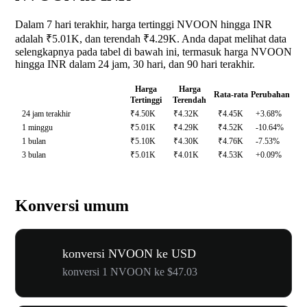
Dalam 7 hari terakhir, harga tertinggi NVOON hingga INR
adalah ₹5.01K, dan terendah ₹4.29K. Anda dapat melihat data
selengkapnya pada tabel di bawah ini, termasuk harga NVOON
hingga INR dalam 24 jam, 30 hari, dan 90 hari terakhir.
Harga
Harga
Rata-rata
Perubahan
Tertinggi
Terendah
24 jam terakhir
₹4.50K
₹4.32K
₹4.45K
+3.68%
1 minggu
₹5.01K
₹4.29K
₹4.52K
-10.64%
1 bulan
₹5.10K
₹4.30K
₹4.76K
-7.53%
3 bulan
₹5.01K
₹4.01K
₹4.53K
+0.09%
Konversi umum
konversi NVOON ke USD
konversi 1 NVOON ke $47.03