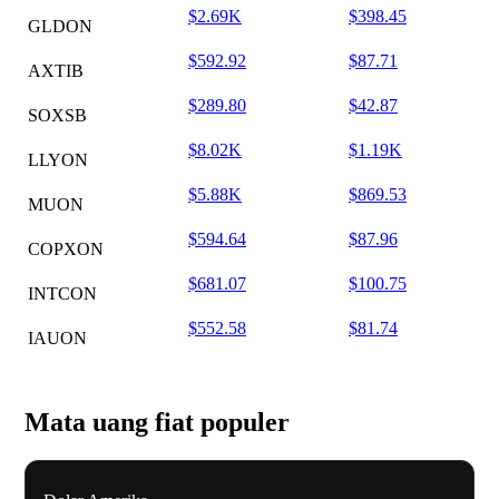
$2.69K
$398.45
GLDON
$592.92
$87.71
AXTIB
$289.80
$42.87
SOXSB
$8.02K
$1.19K
LLYON
$5.88K
$869.53
MUON
$594.64
$87.96
COPXON
$681.07
$100.75
INTCON
$552.58
$81.74
IAUON
Mata uang fiat populer