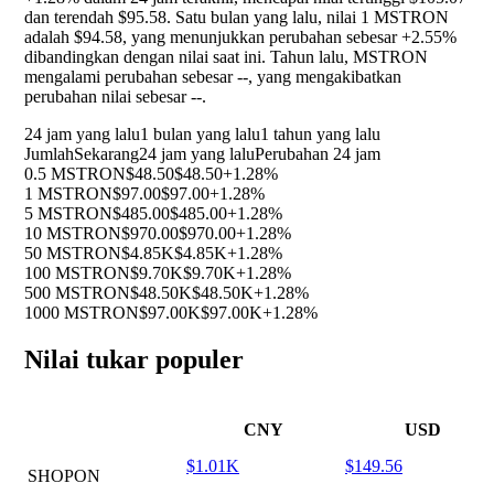
dan terendah $95.58. Satu bulan yang lalu, nilai 1 MSTRON
adalah $94.58, yang menunjukkan perubahan sebesar
+2.55%
dibandingkan dengan nilai saat ini. Tahun lalu, MSTRON
mengalami perubahan sebesar
--
, yang mengakibatkan
perubahan nilai sebesar
--
.
24 jam yang lalu
1 bulan yang lalu
1 tahun yang lalu
Jumlah
Sekarang
24 jam yang lalu
Perubahan 24 jam
0.5 MSTRON
$48.50
$48.50
+1.28%
1 MSTRON
$97.00
$97.00
+1.28%
5 MSTRON
$485.00
$485.00
+1.28%
10 MSTRON
$970.00
$970.00
+1.28%
50 MSTRON
$4.85K
$4.85K
+1.28%
100 MSTRON
$9.70K
$9.70K
+1.28%
500 MSTRON
$48.50K
$48.50K
+1.28%
1000 MSTRON
$97.00K
$97.00K
+1.28%
Nilai tukar populer
CNY
USD
$1.01K
$149.56
SHOPON