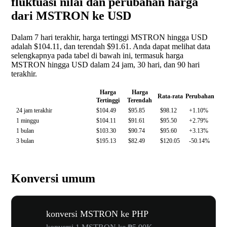
fluktuasi nilai dan perubahan harga
dari MSTRON ke USD
Dalam 7 hari terakhir, harga tertinggi MSTRON hingga USD
adalah $104.11, dan terendah $91.61. Anda dapat melihat data
selengkapnya pada tabel di bawah ini, termasuk harga
MSTRON hingga USD dalam 24 jam, 30 hari, dan 90 hari
terakhir.
Harga
Harga
Rata-rata
Perubahan
Tertinggi
Terendah
24 jam terakhir
$104.49
$95.85
$98.12
+1.10%
1 minggu
$104.11
$91.61
$95.50
+2.79%
1 bulan
$103.30
$90.74
$95.60
+3.13%
3 bulan
$195.13
$82.49
$120.05
-50.14%
Konversi umum
konversi MSTRON ke PHP