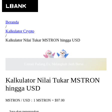
Beranda
/
Kalkulator Crypto
/
Kalkulator Nilai Tukar MSTRON hingga USD
Lintasi Padang Es, Melangkah Jauh Bersama · Rayakan
$500.
Kalkulator Nilai Tukar MSTRON
hingga USD
MSTRON / USD：1 MSTRON = $97.00
Saya akan menggunakan