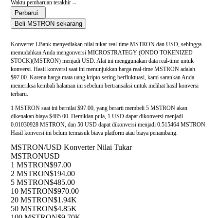
Waktu pembaruan terakhir --
Perbarui
Beli MSTRON sekarang
Konverter LBank menyediakan nilai tukar real-time MSTRON dan USD, sehingga
memudahkan Anda mengonversi MICROSTRATEGY (ONDO TOKENIZED
STOCK)(MSTRON) menjadi USD. Alat ini menggunakan data real-time untuk
konversi. Hasil konversi saat ini menunjukkan harga real-time MSTRON adalah
$97.00. Karena harga mata uang kripto sering berfluktuasi, kami sarankan Anda
memeriksa kembali halaman ini sebelum bertransaksi untuk melihat hasil konversi
terbaru.
1 MSTRON saat ini bernilai $97.00, yang berarti membeli 5 MSTRON akan
dikenakan biaya $485.00. Demikian pula, 1 USD dapat dikonversi menjadi
0.01030928 MSTRON, dan 50 USD dapat dikonversi menjadi 0.515464 MSTRON.
Hasil konversi ini belum termasuk biaya platform atau biaya penambang.
MSTRON/USD Konverter Nilai Tukar
MSTRON
USD
1 MSTRON
$97.00
2 MSTRON
$194.00
5 MSTRON
$485.00
10 MSTRON
$970.00
20 MSTRON
$1.94K
50 MSTRON
$4.85K
100 MSTRON
$9.70K