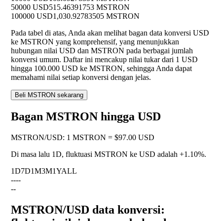
50000 USD
515.46391753 MSTRON
100000 USD
1,030.92783505 MSTRON
Pada tabel di atas, Anda akan melihat bagan data konversi USD
ke MSTRON yang komprehensif, yang menunjukkan
hubungan nilai USD dan MSTRON pada berbagai jumlah
konversi umum. Daftar ini mencakup nilai tukar dari 1 USD
hingga 100.000 USD ke MSTRON, sehingga Anda dapat
memahami nilai setiap konversi dengan jelas.
Beli MSTRON sekarang
Bagan MSTRON hingga USD
MSTRON
/
USD
:
1 MSTRON = $97.00 USD
Di masa lalu 1D, fluktuasi MSTRON ke USD adalah
+1.10%
.
1D
7D
1M
3M
1Y
ALL
--
--
--
MSTRON/USD data konversi: