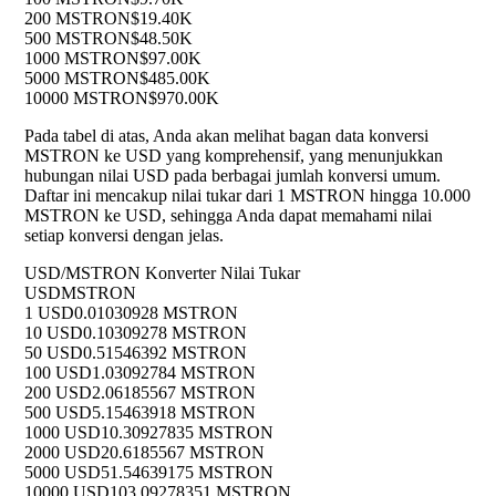
200 MSTRON
$19.40K
500 MSTRON
$48.50K
1000 MSTRON
$97.00K
5000 MSTRON
$485.00K
10000 MSTRON
$970.00K
Pada tabel di atas, Anda akan melihat bagan data konversi
MSTRON ke USD yang komprehensif, yang menunjukkan
hubungan nilai USD pada berbagai jumlah konversi umum.
Daftar ini mencakup nilai tukar dari 1 MSTRON hingga 10.000
MSTRON ke USD, sehingga Anda dapat memahami nilai
setiap konversi dengan jelas.
USD/MSTRON Konverter Nilai Tukar
USD
MSTRON
1 USD
0.01030928 MSTRON
10 USD
0.10309278 MSTRON
50 USD
0.51546392 MSTRON
100 USD
1.03092784 MSTRON
200 USD
2.06185567 MSTRON
500 USD
5.15463918 MSTRON
1000 USD
10.30927835 MSTRON
2000 USD
20.6185567 MSTRON
5000 USD
51.54639175 MSTRON
10000 USD
103.09278351 MSTRON