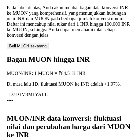
Pada tabel di atas, Anda akan melihat bagan data konversi INR
ke MUON yang komprehensif, yang menunjukkan hubungan
nilai INR dan MUON pada berbagai jumlah konversi umum.
Daftar ini mencakup nilai tukar dari 1 INR hingga 100.000 INR
ke MUON, sehingga Anda dapat memahami nilai setiap
konversi dengan jelas.
Beli MUON sekarang
Bagan MUON hingga INR
MUON
/
INR
:
1 MUON = ₹84.51K INR
Di masa lalu 1D, fluktuasi MUON ke INR adalah
+1.97%
.
1D
7D
1M
3M
1Y
ALL
--
--
--
MUON/INR data konversi: fluktuasi
nilai dan perubahan harga dari MUON
ke INR