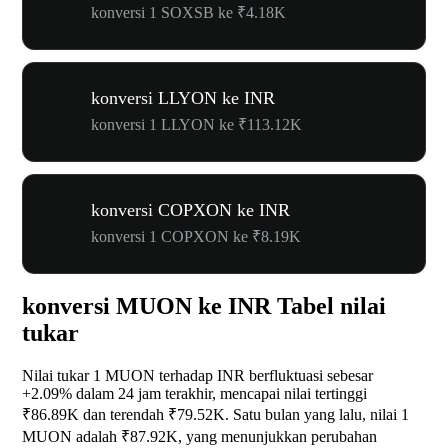
konversi 1 SOXSB ke ₹4.18K
konversi LLYON ke INR
konversi 1 LLYON ke ₹113.12K
konversi COPXON ke INR
konversi 1 COPXON ke ₹8.19K
konversi MUON ke INR Tabel nilai
tukar
Nilai tukar 1 MUON terhadap INR berfluktuasi sebesar
+2.09%
dalam 24 jam terakhir, mencapai nilai tertinggi
₹86.89K dan terendah ₹79.52K. Satu bulan yang lalu, nilai 1
MUON adalah ₹87.92K, yang menunjukkan perubahan