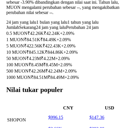
sebesar
-3.90%
dibandingkan dengan nilai saat ini. Tahun lalu,
MUON mengalami perubahan sebesar
--
, yang mengakibatkan
perubahan nilai sebesar
--
.
24 jam yang lalu
1 bulan yang lalu
1 tahun yang lalu
Jumlah
Sekarang
24 jam yang lalu
Perubahan 24 jam
0.5 MUON
₹42.26K
₹42.24K
+2.09%
1 MUON
₹84.51K
₹84.49K
+2.09%
5 MUON
₹422.56K
₹422.43K
+2.09%
10 MUON
₹845.12K
₹844.86K
+2.09%
50 MUON
₹4.23M
₹4.22M
+2.09%
100 MUON
₹8.45M
₹8.45M
+2.09%
500 MUON
₹42.26M
₹42.24M
+2.09%
1000 MUON
₹84.51M
₹84.49M
+2.09%
Nilai tukar populer
CNY
USD
$996.15
$147.36
SHOPON