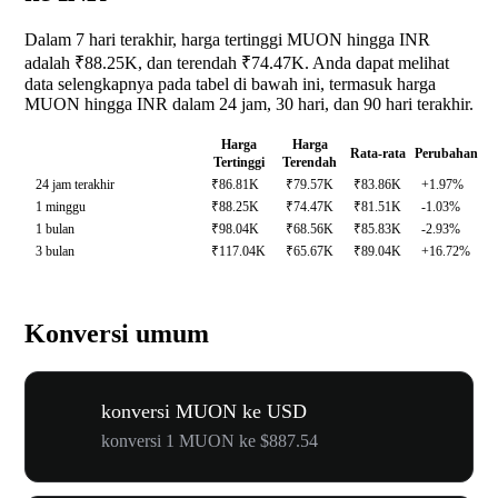
Dalam 7 hari terakhir, harga tertinggi MUON hingga INR
adalah ₹88.25K, dan terendah ₹74.47K. Anda dapat melihat
data selengkapnya pada tabel di bawah ini, termasuk harga
MUON hingga INR dalam 24 jam, 30 hari, dan 90 hari terakhir.
Harga
Harga
Rata-rata
Perubahan
Tertinggi
Terendah
24 jam terakhir
₹86.81K
₹79.57K
₹83.86K
+1.97%
1 minggu
₹88.25K
₹74.47K
₹81.51K
-1.03%
1 bulan
₹98.04K
₹68.56K
₹85.83K
-2.93%
3 bulan
₹117.04K
₹65.67K
₹89.04K
+16.72%
Konversi umum
konversi MUON ke USD
konversi 1 MUON ke $887.54