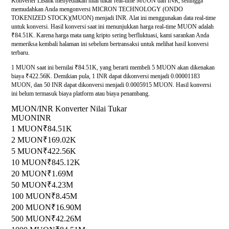
Konverter LBank menyediakan nilai tukar real-time MUON dan INR, sehingga
memudahkan Anda mengonversi MICRON TECHNOLOGY (ONDO
TOKENIZED STOCK)(MUON) menjadi INR. Alat ini menggunakan data real-time
untuk konversi. Hasil konversi saat ini menunjukkan harga real-time MUON adalah
₹84.51K. Karena harga mata uang kripto sering berfluktuasi, kami sarankan Anda
memeriksa kembali halaman ini sebelum bertransaksi untuk melihat hasil konversi
terbaru.
1 MUON saat ini bernilai ₹84.51K, yang berarti membeli 5 MUON akan dikenakan
biaya ₹422.56K. Demikian pula, 1 INR dapat dikonversi menjadi 0.00001183
MUON, dan 50 INR dapat dikonversi menjadi 0.0005915 MUON. Hasil konversi
ini belum termasuk biaya platform atau biaya penambang.
MUON/INR Konverter Nilai Tukar
MUON
INR
1 MUON
₹84.51K
2 MUON
₹169.02K
5 MUON
₹422.56K
10 MUON
₹845.12K
20 MUON
₹1.69M
50 MUON
₹4.23M
100 MUON
₹8.45M
200 MUON
₹16.90M
500 MUON
₹42.26M