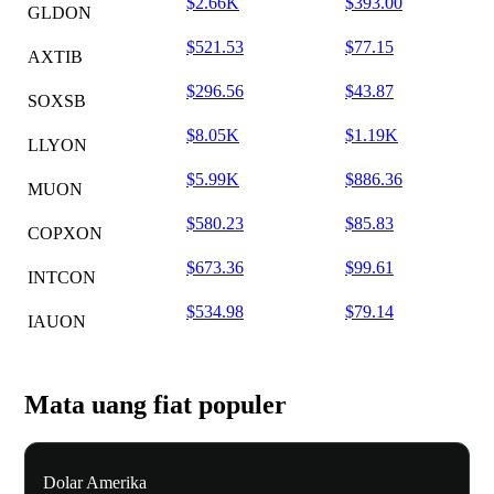
$2.66K
$393.00
GLDON
$521.53
$77.15
AXTIB
$296.56
$43.87
SOXSB
$8.05K
$1.19K
LLYON
$5.99K
$886.36
MUON
$580.23
$85.83
COPXON
$673.36
$99.61
INTCON
$534.98
$79.14
IAUON
Mata uang fiat populer
Dolar Amerika