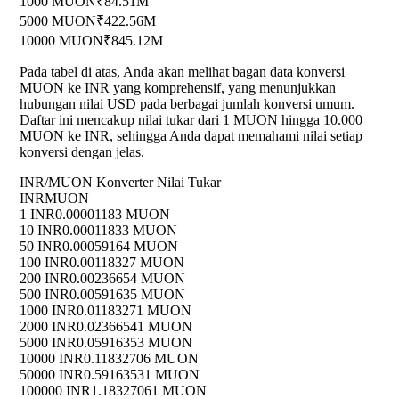
1000 MUON
₹84.51M
5000 MUON
₹422.56M
10000 MUON
₹845.12M
Pada tabel di atas, Anda akan melihat bagan data konversi
MUON ke INR yang komprehensif, yang menunjukkan
hubungan nilai USD pada berbagai jumlah konversi umum.
Daftar ini mencakup nilai tukar dari 1 MUON hingga 10.000
MUON ke INR, sehingga Anda dapat memahami nilai setiap
konversi dengan jelas.
INR/MUON Konverter Nilai Tukar
INR
MUON
1 INR
0.00001183 MUON
10 INR
0.00011833 MUON
50 INR
0.00059164 MUON
100 INR
0.00118327 MUON
200 INR
0.00236654 MUON
500 INR
0.00591635 MUON
1000 INR
0.01183271 MUON
2000 INR
0.02366541 MUON
5000 INR
0.05916353 MUON
10000 INR
0.11832706 MUON
50000 INR
0.59163531 MUON
100000 INR
1.18327061 MUON