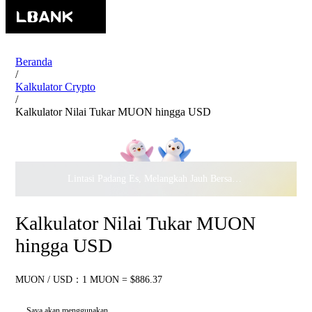
Beranda
/
Kalkulator Crypto
/
Kalkulator Nilai Tukar MUON hingga USD
Lintasi Padang Es, Melangkah Jauh Bersama · Rayakan
$500.
Kalkulator Nilai Tukar MUON
hingga USD
MUON / USD：1 MUON = $886.37
Saya akan menggunakan