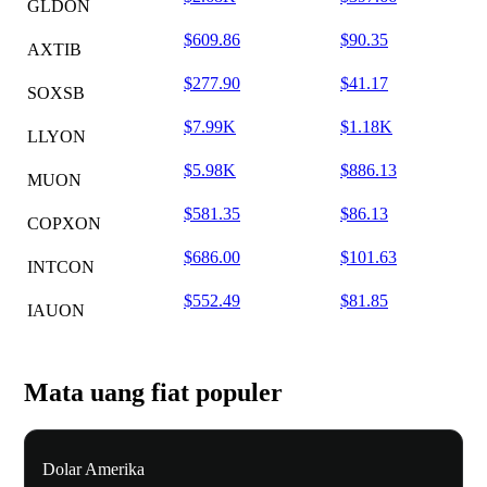
GLDON
$609.86
$90.35
AXTIB
$277.90
$41.17
SOXSB
$7.99K
$1.18K
LLYON
$5.98K
$886.13
MUON
$581.35
$86.13
COPXON
$686.00
$101.63
INTCON
$552.49
$81.85
IAUON
Mata uang fiat populer
Dolar Amerika