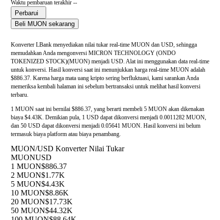
Waktu pembaruan terakhir --
Perbarui
Beli MUON sekarang
Konverter LBank menyediakan nilai tukar real-time MUON dan USD, sehingga
memudahkan Anda mengonversi MICRON TECHNOLOGY (ONDO
TOKENIZED STOCK)(MUON) menjadi USD. Alat ini menggunakan data real-time
untuk konversi. Hasil konversi saat ini menunjukkan harga real-time MUON adalah
$886.37. Karena harga mata uang kripto sering berfluktuasi, kami sarankan Anda
memeriksa kembali halaman ini sebelum bertransaksi untuk melihat hasil konversi
terbaru.
1 MUON saat ini bernilai $886.37, yang berarti membeli 5 MUON akan dikenakan
biaya $4.43K. Demikian pula, 1 USD dapat dikonversi menjadi 0.0011282 MUON,
dan 50 USD dapat dikonversi menjadi 0.05641 MUON. Hasil konversi ini belum
termasuk biaya platform atau biaya penambang.
MUON/USD Konverter Nilai Tukar
MUON
USD
1 MUON
$886.37
2 MUON
$1.77K
5 MUON
$4.43K
10 MUON
$8.86K
20 MUON
$17.73K
50 MUON
$44.32K
100 MUON
$88.64K