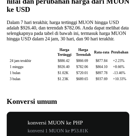
nilai dan perubahan harga dari MUON
ke USD
Dalam 7 hari terakhir, harga tertinggi MUON hingga USD
adalah $926.40, dan terendah $782.06. Anda dapat melihat data
selengkapnya pada tabel di bawah ini, termasuk harga MUON
hingga USD dalam 24 jam, 30 hari, dan 90 hari terakhir.
Harga
Harga
Rata-rata
Perubahan
Tertinggi
Terendah
24 jam terakhir
$886.42
$866.69
$877.84
+2.23%
1 minggu
$926.40
$782.06
$864.10
+8.66%
1 bulan
$1.02K
$720.01
$897.78
-13.46%
3 bulan
$1.23K
$689.65
$937.69
+10.33%
Konversi umum
konversi MUON ke PHP
konversi 1 MUON ke ₱53.81K