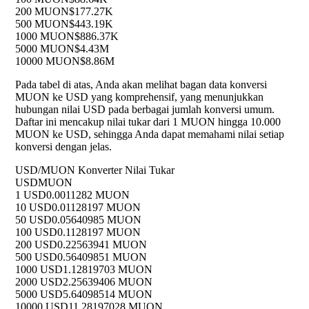
200 MUON
$177.27K
500 MUON
$443.19K
1000 MUON
$886.37K
5000 MUON
$4.43M
10000 MUON
$8.86M
Pada tabel di atas, Anda akan melihat bagan data konversi
MUON ke USD yang komprehensif, yang menunjukkan
hubungan nilai USD pada berbagai jumlah konversi umum.
Daftar ini mencakup nilai tukar dari 1 MUON hingga 10.000
MUON ke USD, sehingga Anda dapat memahami nilai setiap
konversi dengan jelas.
USD/MUON Konverter Nilai Tukar
USD
MUON
1 USD
0.0011282 MUON
10 USD
0.01128197 MUON
50 USD
0.05640985 MUON
100 USD
0.1128197 MUON
200 USD
0.22563941 MUON
500 USD
0.56409851 MUON
1000 USD
1.12819703 MUON
2000 USD
2.25639406 MUON
5000 USD
5.64098514 MUON
10000 USD
11.28197028 MUON