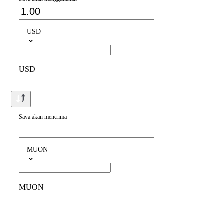
USD
USD
Saya akan menerima
MUON
MUON