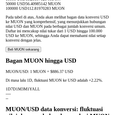
50000 USD
56.40985142 MUON
100000 USD
112.81970283 MUON
Pada tabel di atas, Anda akan melihat bagan data konversi USD
ke MUON yang komprehensif, yang menunjukkan hubungan
nilai USD dan MUON pada berbagai jumlah konversi umum.
Daftar ini mencakup nilai tukar dari 1 USD hingga 100.000
USD ke MUON, sehingga Anda dapat memahami nilai setiap
konversi dengan jelas.
Beli MUON sekarang
Bagan MUON hingga USD
MUON
/
USD
:
1 MUON = $886.37 USD
Di masa lalu 1D, fluktuasi MUON ke USD adalah
+2.22%
.
1D
7D
1M
3M
1Y
ALL
--
--
--
MUON/USD data konversi: fluktuasi