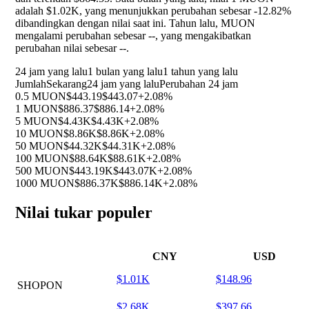
adalah $1.02K, yang menunjukkan perubahan sebesar
-12.82%
dibandingkan dengan nilai saat ini. Tahun lalu, MUON
mengalami perubahan sebesar
--
, yang mengakibatkan
perubahan nilai sebesar
--
.
24 jam yang lalu
1 bulan yang lalu
1 tahun yang lalu
Jumlah
Sekarang
24 jam yang lalu
Perubahan 24 jam
0.5 MUON
$443.19
$443.07
+2.08%
1 MUON
$886.37
$886.14
+2.08%
5 MUON
$4.43K
$4.43K
+2.08%
10 MUON
$8.86K
$8.86K
+2.08%
50 MUON
$44.32K
$44.31K
+2.08%
100 MUON
$88.64K
$88.61K
+2.08%
500 MUON
$443.19K
$443.07K
+2.08%
1000 MUON
$886.37K
$886.14K
+2.08%
Nilai tukar populer
CNY
USD
$1.01K
$148.96
SHOPON
$2.68K
$397.66